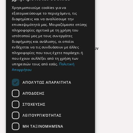
Εφημερεύοντα Φαρμακεία
Χρησιμοποιούμε cookies για να
εξατομικεύσουμε το περιεχόμενο, τις
διαφημίσεις και να αναλύσουμε την
επισκεψιμότητά μας. Μοιραζόμαστε επίσης
Απόρρητο
πληροφορίες σχετικά με τη χρήση του
ιστότοπού μας με τους συνεργάτες
Όροι Χρήσης
διαφήμισης και ανάλυσης, οι οποίοι
ενδέχεται να τις συνδυάσουν με άλλες
Πολιτική προστασίας δεδομένων
πληροφορίες που τους έχετε παράσχει ή
Findhere
που έχουν συλλέξει από τη χρήση των
υπηρεσιών τους από εσάς.
Πολιτική
Απορρήτου
Social Media
ΑΠΟΛΎΤΩΣ ΑΠΑΡΑΊΤΗΤΑ
ΑΠΌΔΟΣΗΣ
ΣΤΌΧΕΥΣΗΣ
ΛΕΙΤΟΥΡΓΙΚΌΤΗΤΑΣ
ΜΗ ΤΑΞΙΝΟΜΗΜΈΝΑ