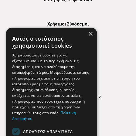
Χρήσιμοι Σύνδεσμοι
×
Χάρτης
Αυτός ο ιστότοπος
Χρήσιμα Τηλέφωνα
χρησιμοποιεί cookies
Εφημερεύοντα Φαρμακεία
Χρησιμοποιούμε cookies για να
εξατομικεύσουμε το περιεχόμενο, τις
διαφημίσεις και να αναλύσουμε την
επισκεψιμότητά μας. Μοιραζόμαστε επίσης
Απόρρητο
πληροφορίες σχετικά με τη χρήση του
ιστότοπού μας με τους συνεργάτες
Όροι Χρήσης
διαφήμισης και ανάλυσης, οι οποίοι
ενδέχεται να τις συνδυάσουν με άλλες
Πολιτική προστασίας δεδομένων
πληροφορίες που τους έχετε παράσχει ή
Findhere
που έχουν συλλέξει από τη χρήση των
υπηρεσιών τους από εσάς.
Πολιτική
Απορρήτου
Social Media
ΑΠΟΛΎΤΩΣ ΑΠΑΡΑΊΤΗΤΑ