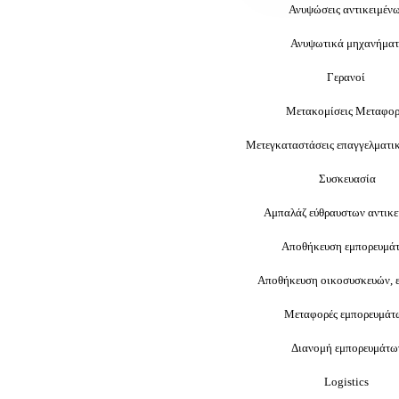
Ανυψώσεις αντικειμέν
Ανυψωτικά μηχανήμα
Γερανοί
Μετακομίσεις Μεταφορ
Μετεγκαταστάσεις επαγγελματ
Συσκευασία
Αμπαλάζ εύθραυστων αντικε
Αποθήκευση εμπορευμά
Αποθήκευση οικοσυσκευών, 
Μεταφορές εμπορευμά
Διανομή εμπορευμάτω
Logistics