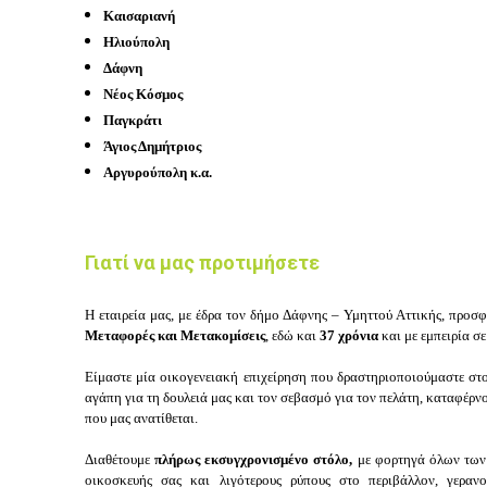
Καισαριανή
Ηλιούπολη
Δάφνη
Νέος Κόσμος
Παγκράτι
Άγιος Δημήτριος
Αργυρούπολη κ.α.
Γιατί να μας προτιμήσετε
Η εταιρεία μας, με έδρα τον δήμο Δάφνης – Υμηττού Αττικής, προσ
Μεταφορές και Μετακομίσεις
, εδώ και
37 χρόνια
και με εμπειρία 
Είμαστε μία οικογενειακή επιχείρηση που δραστηριοποιούμαστε στ
αγάπη για τη δουλειά μας και τον σεβασμό για τον πελάτη, καταφέρν
που μας ανατίθεται.
Διαθέτουμε
πλήρως εκσυγχρονισμένο στόλο,
με φορτηγά όλων των 
οικοσκευής σας και λιγότερους ρύπους στο περιβάλλον, γερα