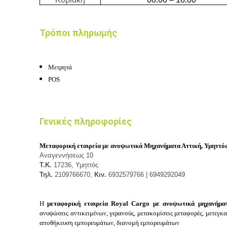
Τρόποι πληρωμής
Μετρητά
POS
Γενικές πληροφορίες
Μεταφορική εταιρεία με ανυψωτικά Μηχανήματα Αττική,
Υμηττός
Αναγεννήσεως 10
Τ.Κ.
17236, Υμηττός
Τηλ.
2109766670,
Κιν.
6932579766 | 6949292049
Η
μεταφορική εταιρεία Royal Cargo με ανυψωτικά μηχανήμα
ανυψώσεις αντικειμένων, γερανούς, μετακομίσεις μεταφορές, μετεγκ
αποθήκευση εμπορευμάτων, διανομή εμπορευμάτων