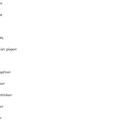
ων
τα
ές
ικών χώρων
ιμένων
των
επίπλων
των
ν