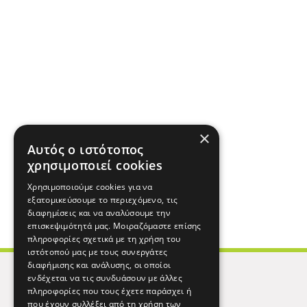
×
Αυτός ο ιστότοπος
χρησιμοποιεί cookies
Χρησιμοποιούμε cookies για να
εξατομικεύσουμε το περιεχόμενο, τις
διαφημίσεις και να αναλύσουμε την
επισκεψιμότητά μας. Μοιραζόμαστε επίσης
πληροφορίες σχετικά με τη χρήση του
ιστότοπού μας με τους συνεργάτες
διαφήμισης και ανάλυσης, οι οποίοι
ενδέχεται να τις συνδυάσουν με άλλες
πληροφορίες που τους έχετε παράσχει ή
που έχουν συλλέξει από τη χρήση των