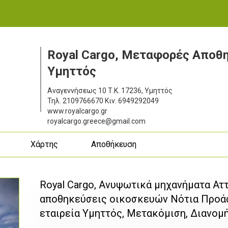
Royal Cargo, Μεταφορές Αποθη
Υμηττός
Αναγεννήσεως 10
Τ.Κ. 17236, Υμηττός
Τηλ.
2109766670
Κιν.
6949292049
www.royalcargo.gr
royalcargo.greece@gmail.com
ς
Χάρτης
Αποθήκευση
Royal Cargo, Ανυψωτικά μηχανήματα Ατ
αποθηκεύσεις οικοσκευών Νότια Προά
εταιρεία Υμηττός, Μετακόμιση, Διανο