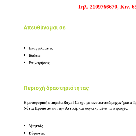
Τηλ. 2109766670, Κιν. 
Απευθύνομαι σε
Επαγγελματίες
Ιδιώτες
Επιχειρήσεις
Περιοχή δραστηριότητας
Η
μεταφορική εταιρεία Royal Cargo με ανυψωτικά μηχανήματα
β
Νότια Προάστια
και την
Αττική
, και συγκεκριμένα τις περιοχές:
Υμηττός
Βύρωνας