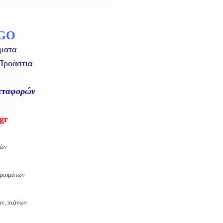
GO
ματα
 Προάστια
μεταφορών
gr
υών
ορευμάτων
ν, πιάνων