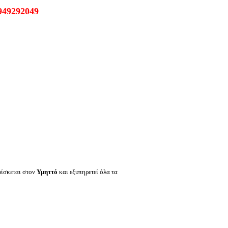
6949292049
ρίσκεται στον
Υμηττό
και εξυπηρετεί όλα τα