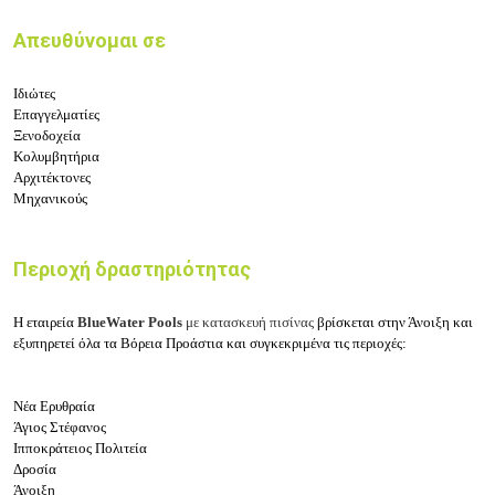
Απευθύνομαι σε
Ιδιώτες
Επαγγελματίες
Ξενοδοχεία
Κολυμβητήρια
Αρχιτέκτονες
Μηχανικούς
Περιοχή δραστηριότητας
Η
εταιρεία
BlueWater Pools
με κατασκευή πισίνας
βρίσκεται στην Άνοιξη και
εξυπηρετεί όλα τα
Βόρεια Προάστια
και συγκεκριμένα τις περιοχές:
Νέα Ερυθραία
Άγιος Στέφανος
Ιπποκράτειος Πολιτεία
Δροσία
Άνοιξη