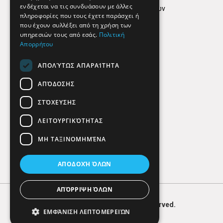
ενδέχεται να τις συνδυάσουν με άλλες
Πολιτική προστασίας δεδομένων
πληροφορίες που τους έχετε παράσχει ή
Findhere
που έχουν συλλέξει από τη χρήση των
υπηρεσιών τους από εσάς.
Πολιτική
Απορρήτου
Social Media
ΑΠΟΛΎΤΩΣ ΑΠΑΡΑΊΤΗΤΑ
ΑΠΌΔΟΣΗΣ
ΣΤΌΧΕΥΣΗΣ
ΛΕΙΤΟΥΡΓΙΚΌΤΗΤΑΣ
ΜΗ ΤΑΞΙΝΟΜΗΜΈΝΑ
ΑΠΟΔΟΧΉ ΌΛΩΝ
ΑΠΌΡΡΙΨΗ ΌΛΩΝ
© 2026
FIND
HERE. All Rights Reserved.
ΕΜΦΆΝΙΣΗ ΛΕΠΤΟΜΕΡΕΙΏΝ