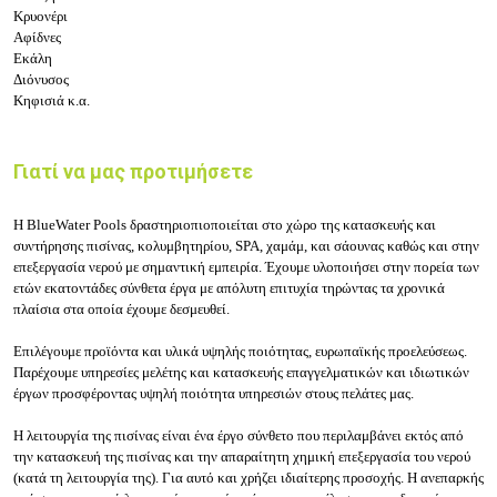
Κρυονέρι
Αφίδνες
Εκάλη
Διόνυσος
Κηφισιά κ.α.
Γιατί να μας προτιμήσετε
Η BlueWater Pools δραστηριοπιοποιείται στο χώρο της κατασκευής και
συντήρησης πισίνας, κολυμβητηρίου, SPA, χαμάμ, και σάουνας καθώς και στην
επεξεργασία νερού με σημαντική εμπειρία. Έχουμε υλοποιήσει στην πορεία των
ετών εκατοντάδες σύνθετα έργα με απόλυτη επιτυχία τηρώντας τα χρονικά
πλαίσια στα οποία έχουμε δεσμευθεί.
Επιλέγουμε προϊόντα και υλικά υψηλής ποιότητας, ευρωπαϊκής προελεύσεως.
Παρέχουμε υπηρεσίες μελέτης και κατασκευής επαγγελματικών και ιδιωτικών
έργων προσφέροντας υψηλή ποιότητα υπηρεσιών στους πελάτες μας.
Η λειτουργία της πισίνας είναι ένα έργο σύνθετο που περιλαμβάνει εκτός από
την κατασκευή της πισίνας και την απαραίτητη χημική επεξεργασία του νερού
(κατά τη λειτουργία της). Για αυτό και χρήζει ιδιαίτερης προσοχής. Η ανεπαρκής