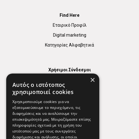
Find Here
Εταιρικό Προφίλ
Digital marketing
Κατηγορίες Αλφαβητικά
Χρήσιμοι Σύνδεσμοι
×
Χάρτης
Αυτός ο ιστότοπος
Χρήσιμα Τηλέφωνα
χρησιμοποιεί cookies
Εφημερεύοντα Φαρμακεία
Χρησιμοποιούμε cookies για να
εξατομικεύσουμε το περιεχόμενο, τις
διαφημίσεις και να αναλύσουμε την
επισκεψιμότητά μας. Μοιραζόμαστε επίσης
Απόρρητο
πληροφορίες σχετικά με τη χρήση του
ιστότοπού μας με τους συνεργάτες
Όροι Χρήσης
διαφήμισης και ανάλυσης, οι οποίοι