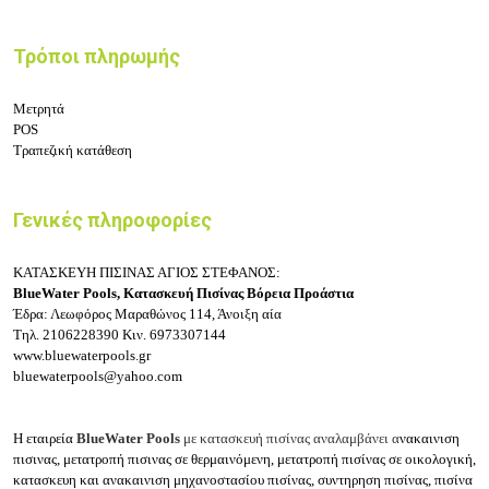
Τρόποι πληρωμής
Μετρητά
POS
Τραπεζική κατάθεση
Γενικές πληροφορίες
ΚΑΤΑΣΚΕΥΗ ΠΙΣΙΝΑΣ ΑΓΙΟΣ ΣΤΕΦΑΝΟΣ:
BlueWater Pools, Κατασκευή Πισίνας Βόρεια Προάστια
Έδρα: Λεωφόρος Μαραθώνος 114, Άνοιξη
αία
Τηλ.
2106228390
Κιν.
6973307144
www.bluewaterpools.gr
bluewaterpools@yahoo.com
Η
εταιρεία
BlueWater Pools
με κατασκευή πισίνας αναλαμβάνει α
νακαινιση
πισινας, μ
ετατροπή πισινας σε θερμαινόμενη, μ
ετατροπή πισίνας σε οικολογική,
κ
ατασκευη και ανακαινιση μηχανοστασίου πισίνας, σ
υντηρηση πισίνας, π
ισίνα