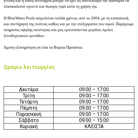
γνώση και η κακή λειτουργία μπορεί να έχει ως αποτέλεσμα την αδυναμία να
εξασφαλιστεί υγιεινό και διαυγές νερό κατά τη χρήση της.
Η BlueWater Pools ασχολείται πολλά χρόνια, από το 2004, με τη κατασκευή
και συντήρηση της πισίνας καθώς και με την επεξεργασία του νερού. Παρέχουμε
υπηρεσίες υψηλής ποιότητας και μας εμπιστεύονται μεγάλοι όμιλοι
ξενοδοχειακών μονάδων.
Άμεση εξυπηρέτηση σε όλα τα Βόρεια Προάστια.
Ωράριο λειτουργίας
Δευτέρα
09:
0
0 – 17
:
0
0
Τρίτη
09:
0
0 – 17
:
0
0
Τετάρτη
09:
0
0 – 17
:
0
0
Πέμπτη
09:
0
0 – 17
:
0
0
Παρασκευή
09:
0
0 – 17
:
0
0
Σάββατο
09:
0
0 – 15
:
0
0
Κυριακή
ΚΛΕΙΣΤΑ