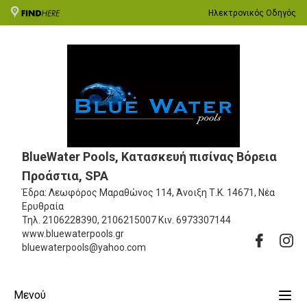
Ηλεκτρονικός Οδηγός
BlueWater Pools, Κατασκευή πισίνας Βόρεια
Προάστια, SPA
Έδρα: Λεωφόρος Μαραθώνος 114, Άνοιξη
Τ.Κ. 14671, Νέα
Ερυθραία
Τηλ.
2106228390, 2106215007
Κιν.
6973307144
www.bluewaterpools.gr
bluewaterpools@yahoo.com
Μενού