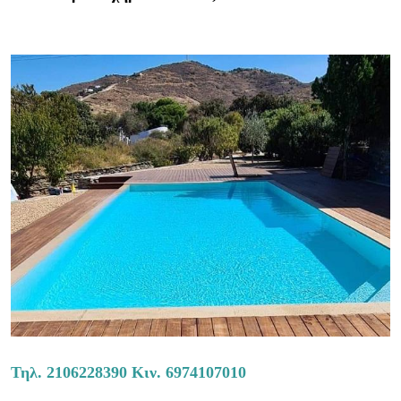
Τηλ.
2106228390
Κιν.
6974107010