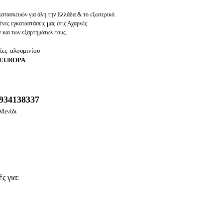
ατασκευών για όλη την Ελλάδα & το εξωτερικό.
νες εγκαταστάσεις μας στις Αχαρνές.
 και των εξαρτημάτων τους.
ίες αλουμινίου
 EUROPA
6934138337
Μενίδι
ς για: