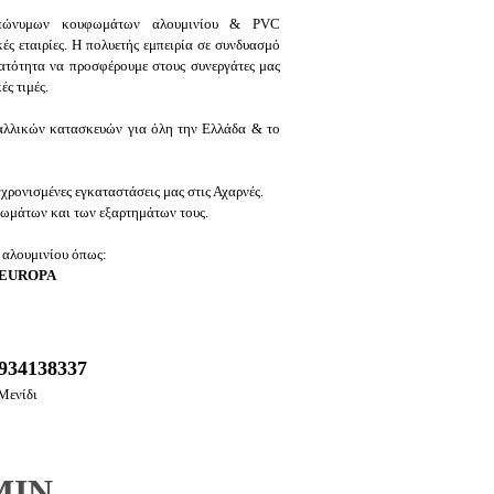
 επώνυμων κουφωμάτων αλουμινίου & PVC
ς εταιρίες. Η πολυετής εμπειρία σε συνδυασμό
νατότητα να προσφέρουμε στους συνεργάτες μας
ς τιμές.
αλλικών κατασκευών για όλη την Ελλάδα & το
ρονισμένες εγκαταστάσεις μας στις Αχαρνές.
φωμάτων και των εξαρτημάτων τους.
 αλουμινίου όπως:
 EUROPA
6934138337
Μενίδι
MIN