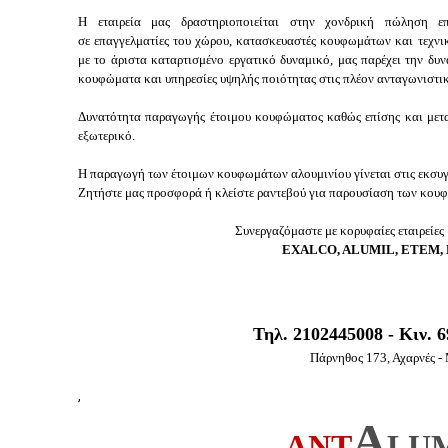
Η εταιρεία μας δραστηριοποιείται στην χονδρική πώληση
σε επαγγελματίες του χώρου, κατασκευαστές κουφωμάτων και τεχνικέ
με το άριστα καταρτισμένο εργατικό δυναμικό, μας παρέχει την δυ
κουφώματα και υπηρεσίες υψηλής ποιότητας στις πλέον ανταγωνιστικέ
Δυνατότητα παραγωγής έτοιμου κουφώματος καθώς επίσης και μετ
εξωτερικό.
Η παραγωγή των έτοιμων κουφωμάτων αλουμινίου γίνεται στις εκσυγχ
Ζητήστε μας προσφορά ή κλείστε ραντεβού για παρουσίαση των κου
Συνεργαζόμαστε με κορυφαίες εταιρείες
EXALCO, ALUMIL, ETEM,
Τηλ. 2102445008 - Κιν. 
Πάρνηθος 173, Αχαρνές - 
,
A
ANT
LU