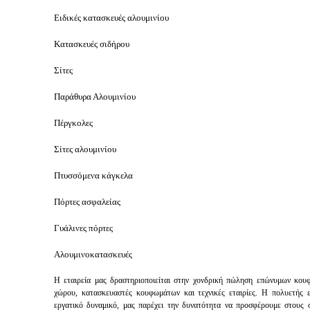
Ειδικές κατασκευές αλουμινίου
Κατασκευές σιδήρου
Σίτες
Παράθυρα Αλουμινίου
Πέργκολες
Σίτες αλουμινίου
Πτυσσόμενα κάγκελα
Πόρτες ασφαλείας
Γυάλινες πόρτες
Αλουμινοκατασκευές
Η εταιρεία μας δραστηριοποιείται στην χονδρική πώληση επώνυμων κο
χώρου, κατασκευαστές κουφωμάτων και τεχνικές εταιρίες. Η πολυετής ε
εργατικό δυναμικό, μας παρέχει την δυνατότητα να προσφέρουμε στους 