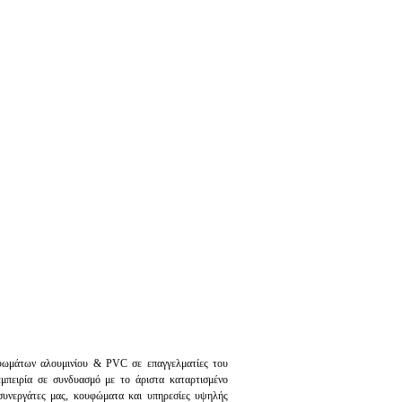
υφωμάτων αλουμινίου & PVC σε επαγγελματίες του
μπειρία σε συνδυασμό με το άριστα καταρτισμένο
συνεργάτες μας, κουφώματα και υπηρεσίες υψηλής