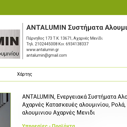
ANTALUMIN Συστήματα Aλουμι
Πάρνηθος 173
Τ.Κ. 13671, Αχαρνές Μενίδι
Τηλ.
2102445008
Κιν.
6934138337
www.antalumin.gr
antalumin@gmail.com
ς
Χάρτης
ANTALUMIN, Ενεργειακά Συστήματα Αλο
Αχαρνές Κατασκευές αλουμινίου, Ρολά,
αλουμινιου Αχαρνές Μενιδι
Υπηρεσίες - Προϊόντα