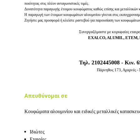
ποιότητας στις πλέον ανταγωνιστικές τιμές.
Δυνατότητα παραγωγής έτοιμου κουφώματος καθώς επίσης και μεταλλικών κ
Η παραγωγή των έτοιμων κουφωμάτων αλουμινίου γίνεται στις εκσυγχρονισμέ
Ζητήστε μας προσφορά ή κλείστε ραντεβού για παρουσίαση των κουφωμάτων
Συνεργαζόμαστε με κορυφαίες εταιρε
EXALCO, ALUMIL, ETEM,
Τηλ. 2102445008 - Κιν. 
Πάρνηθος 173, Αχαρνές - 
Απευθύνομαι σε
Κουφώματα αλουμινίου και ειδικές μεταλλικές κατασκευέ
Ιδιώτες
Εταιρίες