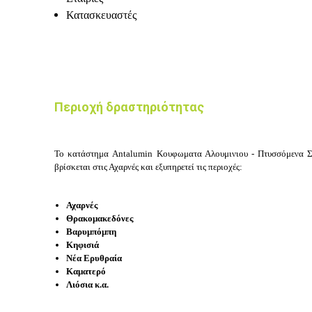
Κατασκευαστές
Περιοχή δραστηριότητας
Το κατάστημα Antalumin Κουφωματα Αλουμινιου
-
Πτυσσόμενα Σ
βρίσκεται στις
Αχαρνές
και εξυπηρετεί τις περιοχές:
Αχαρνές
Θρακομακεδόνες
Βαρυμπόμπη
Κηφισιά
Νέα Ερυθραία
Καματερό
Λιόσια κ.α.