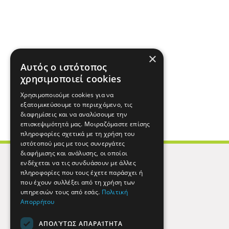
×
Αυτός ο ιστότοπος
χρησιμοποιεί cookies
Χρησιμοποιούμε cookies για να
εξατομικεύσουμε το περιεχόμενο, τις
διαφημίσεις και να αναλύσουμε την
επισκεψιμότητά μας. Μοιραζόμαστε επίσης
πληροφορίες σχετικά με τη χρήση του
ιστότοπού μας με τους συνεργάτες
διαφήμισης και ανάλυσης, οι οποίοι
ενδέχεται να τις συνδυάσουν με άλλες
πληροφορίες που τους έχετε παράσχει ή
που έχουν συλλέξει από τη χρήση των
υπηρεσιών τους από εσάς.
Πολιτική
Απορρήτου
ΑΠΟΛΎΤΩΣ ΑΠΑΡΑΊΤΗΤΑ