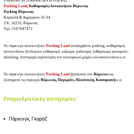
PARKING ΑΥΤΟΚΙΝΗΤΩΝ ΒΥΡΩΝΑΣ:
Parking Land
, Κ
αθαρισμός
Αυτοκινήτου Βύρωνας
Parking Βύρωνας
Καραολή & Δημητρίου 32-34
Τ.Κ. 16233, Βύρωνας
Τηλ. 2107647472
Το πάρκινγκ αυτοκινήτων
Parking Land
αναλαμβάνει parking, καθαρισμός
αυτοκινήτου, βιολογικό καθαρισμό, κέρωμα, γυάλισμα, ξεθάμπωμα φαναριών,
detailing, λεπτομερή περιποίηση του εσωτερικού χώρου του αυτοκινήτου κ.α.
Το πάρκινγκ αυτοκινήτων
Parking Land
βρίσκεται στο
Βύρωνα
και
εξυπηρετεί τις περιοχές
Βύρωνας, Παγκράτι, Ηλιούπολη, Καισαριανή
κ.α.
Επαγγελματικές κατηγορίες
Πάρκινγκ, Γκαράζ