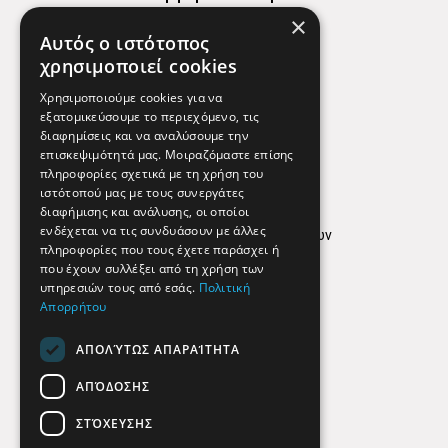
×
Χάρτης
Αυτός ο ιστότοπος
Χρήσιμα Τηλέφωνα
χρησιμοποιεί cookies
Εφημερεύοντα Φαρμακεία
Χρησιμοποιούμε cookies για να
εξατομικεύσουμε το περιεχόμενο, τις
διαφημίσεις και να αναλύσουμε την
επισκεψιμότητά μας. Μοιραζόμαστε επίσης
Απόρρητο
πληροφορίες σχετικά με τη χρήση του
ιστότοπού μας με τους συνεργάτες
Όροι Χρήσης
διαφήμισης και ανάλυσης, οι οποίοι
ενδέχεται να τις συνδυάσουν με άλλες
Πολιτική προστασίας δεδομένων
πληροφορίες που τους έχετε παράσχει ή
Findhere
που έχουν συλλέξει από τη χρήση των
υπηρεσιών τους από εσάς.
Πολιτική
Απορρήτου
Social Media
ΑΠΟΛΎΤΩΣ ΑΠΑΡΑΊΤΗΤΑ
ΑΠΌΔΟΣΗΣ
ΣΤΌΧΕΥΣΗΣ