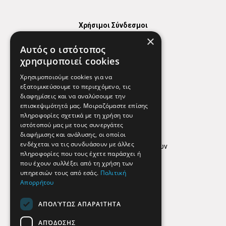
Χρήσιμοι Σύνδεσμοι
×
Χάρτης
Αυτός ο ιστότοπος
Χρήσιμα Τηλέφωνα
χρησιμοποιεί cookies
Εφημερεύοντα Φαρμακεία
Χρησιμοποιούμε cookies για να
εξατομικεύσουμε το περιεχόμενο, τις
διαφημίσεις και να αναλύσουμε την
επισκεψιμότητά μας. Μοιραζόμαστε επίσης
Απόρρητο
πληροφορίες σχετικά με τη χρήση του
ιστότοπού μας με τους συνεργάτες
Όροι Χρήσης
διαφήμισης και ανάλυσης, οι οποίοι
ενδέχεται να τις συνδυάσουν με άλλες
Πολιτική προστασίας δεδομένων
πληροφορίες που τους έχετε παράσχει ή
Findhere
που έχουν συλλέξει από τη χρήση των
υπηρεσιών τους από εσάς.
Πολιτική
Απορρήτου
Social Media
ΑΠΟΛΎΤΩΣ ΑΠΑΡΑΊΤΗΤΑ
ΑΠΌΔΟΣΗΣ