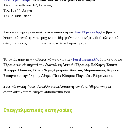
Έδρα: Κλεισθένους 62, Γέρακας
Τ.Κ. 15344, Αθήνα
Τηλ. 2106613627
Στο κατάστημα με ανταλλακτικά αυτοκινήτων
Ford Τρεπεκλής
θα βρείτε
λιπαντικά, υγρά, φίλτρα, μηχανικά είδη, φρένα αυτοκινήτων ford, ηλεκτρικά
είδη, μπαταρίες ford αυτοκινήτων, υαλοκαθαριστήρες κ.α.
Το κατάστημα με ανταλλακτικά αυτοκινήτων
Ford Τρεπεκλής
βρίσκεται στον
Γέρακα
και εξυπηρετεί την
Ανατολική Αττική: Γέρακας, Παλλήνη, Σπάτα,
Πικέρμι, Παιανία, Γλυκά Νερά, Αρτέμιδα, Λούτσα, Μαρκόπουλο, Κορωπί,
Ραφήνα
και την όλη την
Αθήνα: Νέος Κόσμος, Παγκράτι, Βύρωνας
κ.α.
Σχετικές αναζητήσεις:
Ανταλλακτικα Αυτοκινητων Ford Αθηνα, γνησια
ανταλλακτικα ford Αθηνα, antallaktika ford
Επαγγελματικές κατηγορίες