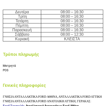
Δευτέρα
0
8:
00 – 16:3
0
Τρίτη
0
8:
00 – 16:3
0
Τετάρτη
0
8:
00 – 16:3
0
Πέμπτη
0
8:
00 – 16:3
0
Παρασκευή
0
8:
00 – 16:3
0
Σάββατο
0
8:
00 – 12:3
0
Κυριακή
ΚΛΕΙΣΤΑ
Τρόποι πληρωμής
Μετρητά
POS
Γενικές πληροφορίες
ΓΝΗΣΙΑ ΑΝΤΑΛΛΑΚΤΙΚΑ FORD ΑΘΗΝΑ, ΑΝΤΑΛΛΑΚΤΙΚΑ FORD ATTIKH
ΓΝΗΣΙΑ ΑΝΤΑΛΛΑΚΤΙΚΑ FORD ΑΝΑΤΟΛΙΚΗ ΑΤΤΙΚΗ, ΓΕΡΑΚΑΣ:
Ford Τρεπεκλής
, Ανταλλακτικά Αυτοκινήτων Ford Αθήνα