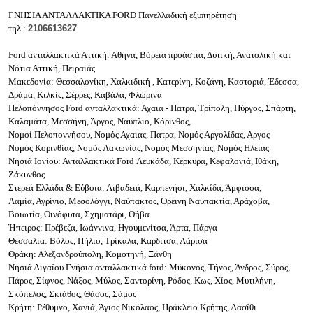
ΓΝΗΣΙΑ ΑΝΤΑΛΛΑΚΤΙΚΑ FORD Πανελλαδική εξυπηρέτηση
τηλ.:
2106613627
Ford ανταλλακτικά Αττική: Αθήνα, Βόρεια προάστια, Δυτική, Ανατολική και
Νότια Αττική, Πειραιάς
Μακεδονία: Θεσσαλονίκη, Χαλκιδική , Κατερίνη, Κοζάνη, Καστοριά, Έδεσσα,
Δράμα, Κιλκίς, Σέρρες, Καβάλα, Φλώρινα
Πελοπόννησος Ford ανταλλακτικά: Αχαια - Πατρα, Τρίπολη, Πύργος, Σπάρτη,
Καλαμάτα, Μεσσήνη, Άργος, Ναύπλιο, Κόρινθος,
Νομοί Πελοποννήσου, Νομός Αχαιας, Πατρα, Νομός Αργολίδας, Αργος
Νομός Κορινθίας, Νομός Λακωνίας, Νομός Μεσσηνίας, Νομός Ηλείας
Νησιά Ιονίου: Ανταλλακτικά Ford Λευκάδα, Κέρκυρα, Κεφαλονιά, Ιθάκη,
Ζάκυνθος
Στερεά Ελλάδα & Εύβοια: Λιβαδειά, Καρπενήσι, Χαλκίδα, Άμφισσα,
Λαμία, Αγρίνιο, Μεσολόγγι, Ναύπακτος, Ορεινή Ναυπακτία, Αράχοβα,
Βοιωτία, Οινόφυτα, Σχηματάρι, Θήβα
Ήπειρος: Πρέβεζα, Ιωάννινα, Ηγουμενίτσα, Άρτα, Πάργα
Θεσσαλία: Βόλος, Πήλιο, Τρίκαλα, Καρδίτσα, Λάρισα
Θράκη: Αλεξανδρούπολη, Κομοτηνή, Ξάνθη
Νησιά Αιγαίου Γνήσια ανταλλακτικά ford: Μύκονος, Τήνος, Άνδρος, Σύρος,
Πάρος, Σίφνος, Νάξος, Μύλος, Σαντορίνη, Ρόδος, Κως, Χίος, Μυτιλήνη,
Σκόπελος, Σκιάθος, Θάσος, Σάμος
Κρήτη: Ρέθυμνο, Χανιά, Άγιος Νικόλαος, Ηράκλειο Κρήτης, Λασίθι