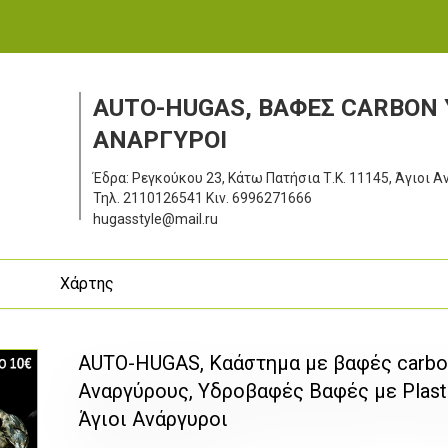
AUTO-HUGAS, ΒΑΦΕΣ CARBON 
ΑΝΑΡΓΥΡΟΙ
Έδρα: Ρεγκούκου 23, Κάτω Πατήσια
Τ.Κ. 11145, Άγιοι 
Τηλ.
2110126541
Κιν.
6996271666
hugasstyle@mail.ru
ς
Χάρτης
AUTO-HUGAS, Καάστημα με βαφές carbo
Αναργύρους, Υδροβαφές Βαφές με Plasti
Άγιοι Ανάργυροι