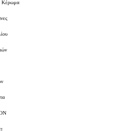
- Κέρωμα
άνες
λίου
ιών
ων
τα
NON
: