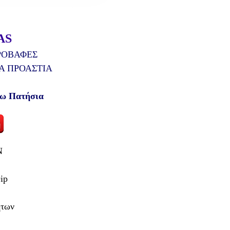
AS
ΡΟΒΑΦΕΣ
ΚΑ ΠΡΟΑΣΤΙΑ
τω Πατήσια
N
ip
ήτων