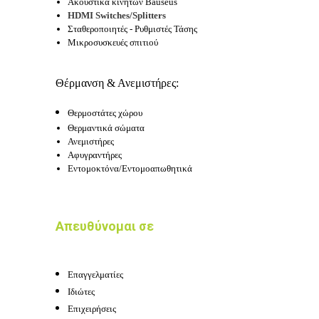
Ακουστικά κινητών Bauseus
HDMI Switches/Splitters
Σταθεροποιητές - Ρυθμιστές Τάσης
Μικροσυσκευές σπιτιού
Θέρμανση & Ανεμιστήρες:
Θερμοστάτες χώρου
Θερμαντικά σώματα
Ανεμιστήρες
Αφυγραντήρες
Ε
ντομοκτόνα/Εντομοαπωθητικά
Απευθύνομαι σε
Επαγγελματίες
Ιδιώτες
Επιχειρήσεις