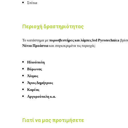
Σπίτια
Περιοχή δραστηριότητας
Το κατάστημα με
πυροσβεστήρες και λάμπες led Pyrotechnica
βρίσ
Νότια Προάστια
και συγκεκριμένα τις περιοχές:
Ηλιούπολη
Βύρωνας
Άλιμος
Άγιος Δημήτριος
Καρέας
Αργυρούπολη κ.α.
Γιατί να μας προτιμήσετε