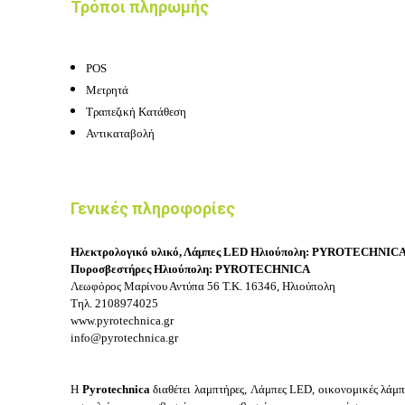
Τρόποι πληρωμής
POS
Μετρητά
Τραπεζική Κατάθεση
Αντικαταβολή
Γενικές πληροφορίες
Ηλεκτρολογικό υλικό, Λάμπες LED Ηλιούπολη
:
PYROTECHNIC
Πυροσβεστήρες Ηλιούπολη:
PYROTECHNICA
Λεωφόρος Μαρίνου Αντύπα 56
Τ.Κ. 16346, Ηλιούπολη
Τηλ.
2108974025
www.pyrotechnica.gr
info@pyrotechnica.gr
Η
Pyrotechnica
διαθέτει λ
αμπτήρες, Λάμπες LED, οικονομικές λάμπ