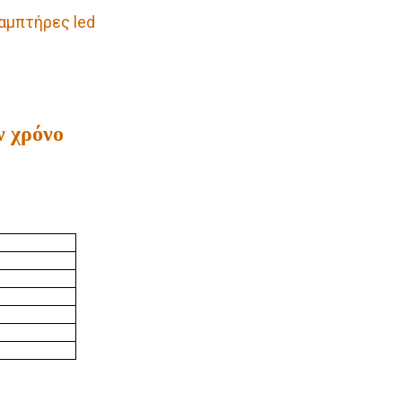
λαμπτήρες led
ν χρόνο