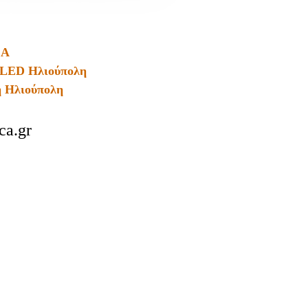
CA
ς LED Ηλιούπολη
η Ηλιούπολη
ca.gr