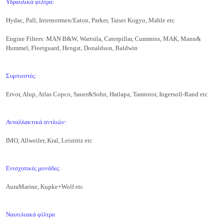
Υδραυλικά φίλτρα:
Hydac, Pall, Internormen/Eaton, Parker, Taisei Kogyo, Mahle etc
Engine Filters: MAN B&W, Wartsila, Caterpillar, Cummins, MAK, Mann&
Hummel, Fleetguard, Hengst, Donaldson, Baldwin
Συμπιεστές:
Ervor, Alup, Atlas Copco, Sauer&Sohn, Hatlapa, Tamrotor, Ingersoll-Rand etc
Ανταλλακτικά αντλιών:
IMO, Allweiler, Kral, Leistritz etc
Ενισχυτικές μονάδες:
AuraMarine, Kupke+Wolf etc
Ναυτιλιακά φίλτρα