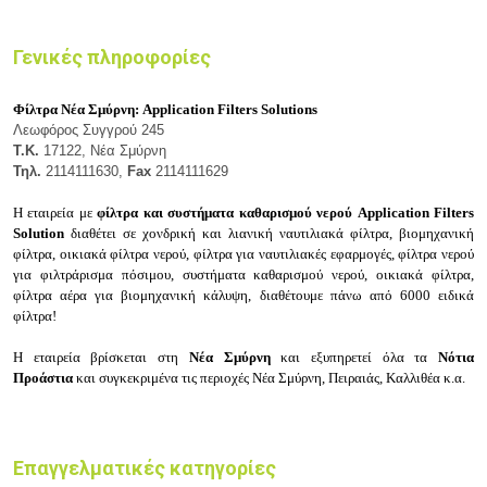
Γενικές πληροφορίες
Φίλτρα Νέα Σμύρνη:
Application Filters Solutions
Λεωφόρος Συγγρού 245
Τ.Κ.
17122, Νέα Σμύρνη
Τηλ.
2114111630,
Fax
2114111629
Η εταιρεία με
φίλτρα και συστήματα καθαρισμού νερού Application Filters
Solution
διαθέτει σε χ
ονδρική και λιανική ν
αυτιλιακά φίλτρα, β
ιομηχανική
φίλτρα, ο
ικιακά φίλτρα νερού, φ
ίλτρα για ναυτιλιακές εφαρμογές, φ
ίλτρα νερού
για φιλτράρισμα πόσιμου, σ
υστήματα καθαρισμού νερού, οικιακά φίλτρα,
φ
ίλτρα αέρα για βιομηχανική κάλυψη, δ
ιαθέτουμε πάνω από 6000 ειδικά
φίλτρα!
Η εταιρεία βρίσκεται στη
Νέα Σμύρνη
και εξυπηρετεί όλα τα
Νότια
Προάστια
και συγκεκριμένα τις περιοχές
Νέα Σμύρνη, Πειραιάς, Καλλιθέα κ.α.
Επαγγελματικές κατηγορίες