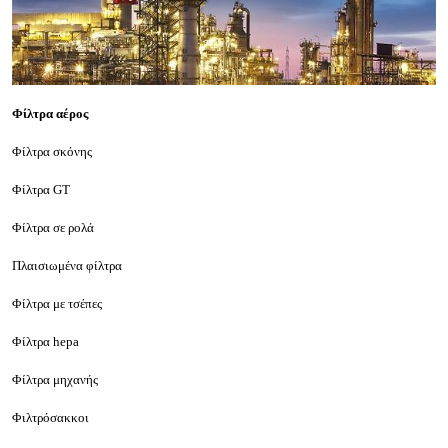
Φίλτρα αέρος
Φίλτρα σκόνης
Φίλτρα GT
Φίλτρα σε ρολά
Πλαισιωμένα φίλτρα
Φίλτρα με τσέπες
Φίλτρα hepa
Φίλτρα μηχανής
Φιλτρόσακκοι