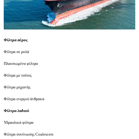
Φίλτρα αέρος
Φίλτρα σε ρολά
Πλαισιωμένα φίλτρα
Φίλτρα με τσέπες
Φίλτρα μηχανής
Φίλτρα ενεργού άνθρακα
Φίλτρα λαδιού
Υδραυλικά φίλτρα
Φίλτρα συνένωσης Coalescers