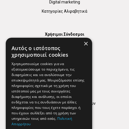
Digital marketing
Κατηγορίες Αλφαβητικά
Χρήσιμοι Σύνδεσμοι
×
Χάρτης
Αυτός ο ιστότοπος
Χρήσιμα Τηλέφωνα
χρησιμοποιεί cookies
Εφημερεύοντα Φαρμακεία
Χρησιμοποιούμε cookies για να
εξατομικεύσουμε το περιεχόμενο, τις
διαφημίσεις και να αναλύσουμε την
επισκεψιμότητά μας. Μοιραζόμαστε επίσης
Απόρρητο
πληροφορίες σχετικά με τη χρήση του
ιστότοπού μας με τους συνεργάτες
Όροι Χρήσης
διαφήμισης και ανάλυσης, οι οποίοι
ενδέχεται να τις συνδυάσουν με άλλες
Πολιτική προστασίας δεδομένων
πληροφορίες που τους έχετε παράσχει ή
Findhere
που έχουν συλλέξει από τη χρήση των
υπηρεσιών τους από εσάς.
Πολιτική
Απορρήτου