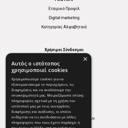
Εταιρικό Προφίλ
Digital marketing
Κατηγορίες Αλφαβητικά
Χρήσιμοι Σύνδεσμοι
×
Χάρτης
Αυτός ο ιστότοπος
Χρήσιμα Τηλέφωνα
χρησιμοποιεί cookies
Εφημερεύοντα Φαρμακεία
Χρησιμοποιούμε cookies για να
εξατομικεύσουμε το περιεχόμενο, τις
διαφημίσεις και να αναλύσουμε την
επισκεψιμότητά μας. Μοιραζόμαστε επίσης
Απόρρητο
πληροφορίες σχετικά με τη χρήση του
ιστότοπού μας με τους συνεργάτες
Όροι Χρήσης
διαφήμισης και ανάλυσης, οι οποίοι
ενδέχεται να τις συνδυάσουν με άλλες
Πολιτική προστασίας δεδομένων
πληροφορίες που τους έχετε παράσχει ή
Findhere
που έχουν συλλέξει από τη χρήση των