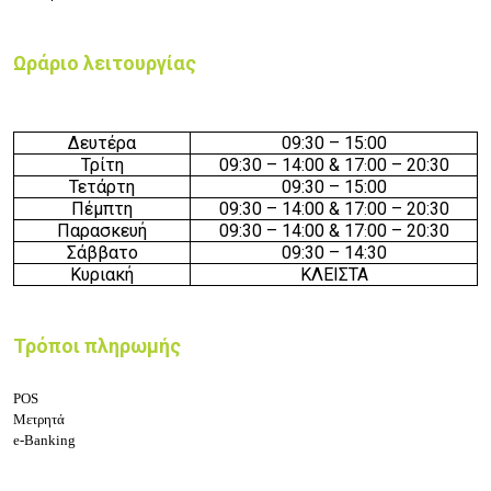
Ωράριο λειτουργίας
Δευτέρα
09:3
0 – 15
:00
Τρίτη
09:3
0 – 14
:00 & 17
0
0 – 20
:30
:
Τετάρτη
09:3
0 – 15
:00
Πέμπτη
09:3
0 – 14
:00 & 17
0
0 – 20
:30
:
Παρασκευή
09:3
0 – 14
:00 & 17
0
0 – 20
:30
:
Σάββατο
09:3
0 – 14
:30
Κυριακή
ΚΛΕΙΣΤΑ
Τρόποι πληρωμής
POS
Μετρητά
e-Banking