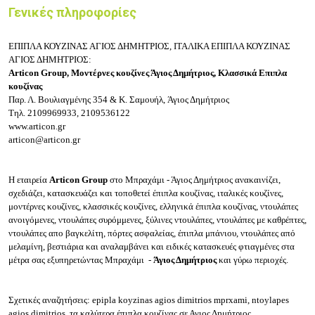
Γενικές πληροφορίες
ΕΠΙΠΛΑ ΚΟΥΖΙΝΑΣ ΑΓΙΟΣ ΔΗΜΗΤΡΙΟΣ, ΙΤΑΛΙΚΑ ΕΠΙΠΛΑ ΚΟΥΖΙΝΑΣ
ΑΓΙΟΣ ΔΗΜΗΤΡΙΟΣ:
Articon Group, Μοντέρνες κουζίνες Άγιος Δημήτριος, Κλασσικά Επιπλα
κουζίνας
Παρ. Λ. Βουλιαγμένης 354 & Κ. Σαμουήλ,
Άγιος Δημήτριος
Τηλ.
2109969933, 2109536122
www.articon.gr
articon@articon.gr
Η εταιρεία
Articon Group
στο Μπραχάμι - Άγιος Δημήτριος ανακαινίζει,
σχεδιάζει, κατασκευάζει και τοποθετεί έπιπλα κουζίνας, ιταλικές κουζίνες,
μοντέρνες κουζίνες, κλασσικές κουζίνες, ελληνικά έπιπλα κουζίνας, ντουλάπες
ανοιγόμενες, ντουλάπες συρόμμενες, ξύλινες ντουλάπες, ντουλάπες με καθρέπτες,
ντουλάπες απο βαγκελίτη, πόρτες ασφαλείας, έπιπλα μπάνιου, ντουλάπες από
μελαμίνη, βεστιάρια και αναλαμβάνει και ειδικές κατασκευές φτιαγμένες στα
μέτρα σας εξυπηρετώντας Μπραχάμι -
Άγιος Δημήτριος
και γύρω περιοχές.
Σχετικές αναζητήσεις: epipla koyzinas agios dimitrios mprxami, ntoylapes
agios dimitrios, τα καλύτερα έπιπλα κουζίνας σε Αγιος Δημήτριος