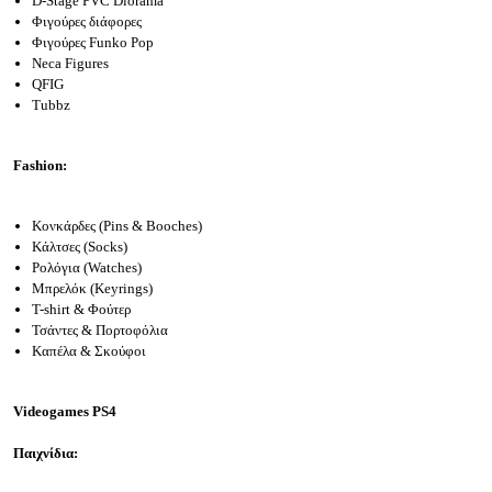
D-Stage PVC Diorama
Φιγούρες διάφορες
Φιγούρες Funko Pop
Neca Figures
QFIG
Tubbz
Fashion:
Κονκάρδες (Pins & Booches)
Κάλτσες (Socks)
Ρολόγια (Watches)
Μπρελόκ (Keyrings)
Τ-shirt & Φούτερ
Τσάντες & Πορτοφόλια
Καπέλα & Σκούφοι
Videogames PS4
Παιχνίδια: