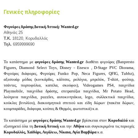
Γενικές πληροφορίες
Φιγούρες δράσης Δυτική Αττική:
Wanted.gr
Αθηνάς 25
Τ.Κ.
18120, Κορυδαλλός
Τηλ.
6959999690
Το κατάστημα με
φιγούρες δράσης Wanted.gr
διαθέτει φιγούρες (Banpresto
Figures, Diamond Select Toys, Disney - Enesco , D-Stage PVC Diorama,
Φιγούρες διάφορες, Φιγούρες Funko Pop, Neca Figures, QFIG, Tubbz),
αξεσουάρ μόδας (κονκάρδες, κάλτσες, ρολόγια, μπρελόκ, Τ-shirt, φούτερ,
τσάντες, πορτοφόλια, καπέλα, σκούφοι), Videogames PS4, παιχνίδια
Playmobile, παιχνίδια δράσης, επιτραπέζια παιχνίδια, Mr Potato Head,
λούτρινα παιχνίδια, puzzles, αυτοκινητάκια, lego, συλλεκτικά παιχνίδια,
κούκλες βινυλίου), διακοσμητικά σπιτιού και είδη δώρων (πακέτα δώρων,
κουμπαράδες, διάφορα, κούπες & Θερμός, φωτιστικά) κ.α.
Το κατάστημα με
φιγούρες δράσης Wanted.gr
βρίσκεται στον
Κορυδαλλό
και
εξυπηρετεί όλα τη
Δυτική Αττική
και την
Αθήνα
και συγκεκριμένα τις περιοχές
Κορυδαλλός, Χαϊδάρι, Αιγάλεω, Νίκαια, Αγία Βαρβάρα
κ.α.