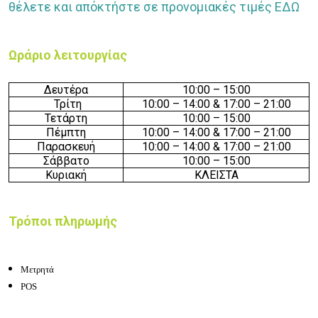
θέλετε και απόκτήστε σε προνομιακές τιμές
ΕΔΩ
Ωράριο λειτουργίας
Δευτέρα
10:0
0 –
15
:
0
0
Τρίτη
10:0
0 –
14
:
0
0
& 17:00 – 21:00
Τετάρτη
10:0
0 –
15
:
0
0
Πέμπτη
10:0
0 –
14
:
0
0
& 17:00 – 21:00
Παρασκευή
10:0
0 –
14
:
0
0
& 17:00 – 21:00
Σάββατο
10:0
0 –
15
:
0
0
Κυριακή
ΚΛΕΙΣΤΑ
Τρόποι πληρωμής
Μετρητά
POS