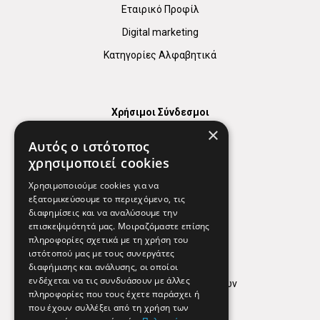
Εταιρικό Προφίλ
Digital marketing
Κατηγορίες Αλφαβητικά
Χρήσιμοι Σύνδεσμοι
×
Χάρτης
Αυτός ο ιστότοπος
Χρήσιμα Τηλέφωνα
χρησιμοποιεί cookies
Εφημερεύοντα Φαρμακεία
Χρησιμοποιούμε cookies για να
εξατομικεύσουμε το περιεχόμενο, τις
διαφημίσεις και να αναλύσουμε την
επισκεψιμότητά μας. Μοιραζόμαστε επίσης
Απόρρητο
πληροφορίες σχετικά με τη χρήση του
ιστότοπού μας με τους συνεργάτες
Όροι Χρήσης
διαφήμισης και ανάλυσης, οι οποίοι
ενδέχεται να τις συνδυάσουν με άλλες
Πολιτική προστασίας δεδομένων
πληροφορίες που τους έχετε παράσχει ή
Findhere
που έχουν συλλέξει από τη χρήση των