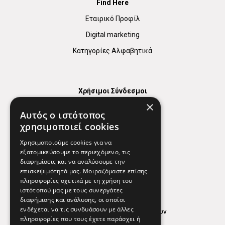
Find Here
Εταιρικό Προφίλ
Digital marketing
Κατηγορίες Αλφαβητικά
Χρήσιμοι Σύνδεσμοι
×
Χάρτης
Αυτός ο ιστότοπος
Χρήσιμα Τηλέφωνα
χρησιμοποιεί cookies
Εφημερεύοντα Φαρμακεία
Χρησιμοποιούμε cookies για να
εξατομικεύσουμε το περιεχόμενο, τις
διαφημίσεις και να αναλύσουμε την
επισκεψιμότητά μας. Μοιραζόμαστε επίσης
Απόρρητο
πληροφορίες σχετικά με τη χρήση του
ιστότοπού μας με τους συνεργάτες
Όροι Χρήσης
διαφήμισης και ανάλυσης, οι οποίοι
ενδέχεται να τις συνδυάσουν με άλλες
Πολιτική προστασίας δεδομένων
πληροφορίες που τους έχετε παράσχει ή