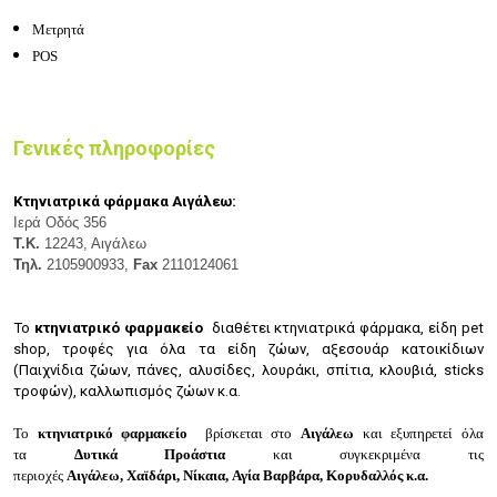
Μετρητά
POS
Γενικές πληροφορίες
Κτηνιατρικά φάρμακα Αιγάλεω:
Ιερά Οδός 356
Τ.Κ.
12243, Αιγάλεω
Τηλ.
2105900933,
Fax
2110124061
Το
κτηνιατρικό φαρμακείο
διαθέτει κ
τηνιατρικά φάρμακα, ε
ίδη pet
shop, τ
ροφές για όλα τα είδη ζώων, α
ξεσουάρ κατοικίδιων
(
Παιχνίδια ζώων, π
άνες, α
λυσίδες, λουράκι, σ
πίτια, κλουβιά, s
ticks
τροφών), κ
αλλωπισμός ζώων κ.α.
Το
κτηνιατρικό φαρμακείο
βρίσκεται στο
Αιγάλεω
και εξυπηρετεί όλα
τα
Δυτικά Προάστια
και συγκεκριμένα τις
περιοχές
Αιγάλεω,
Χαϊδάρι,
Νίκαια,
Αγία Βαρβάρα,
Κορυδαλλός κ.α.