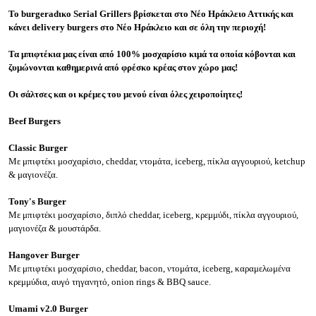
To burgeradικο Serial Grillers βρίσκεται στο Νέο Ηράκλειο Αττικής και
κάνει delivery burgers στο Νέο Ηράκλειο και σε όλη την περιοχή!
Τα μπιφτέκια μας είναι από 100% μοσχαρίσιο κιμά τα οποία κόβονται και
ζυμώνονται καθημερινά από φρέσκο κρέας στον χώρο μας!
Οι σάλτσες και οι κρέμες του μενού είναι όλες χειροποίητες!
Beef Burgers
Classic Burger
Με μπιφτέκι μοσχαρίσιο, cheddar, ντομάτα, iceberg, πίκλα αγγουριού, ketchup
& μαγιονέζα.
Tony's Burger
Με μπιφτέκι μοσχαρίσιο, διπλό cheddar, iceberg, κρεμμύδι, πίκλα αγγουριού,
μαγιονέζα & μουστάρδα.
Hangover Burger
Με μπιφτέκι μοσχαρίσιο, cheddar, bacon, ντομάτα, iceberg, καραμελωμένα
κρεμμύδια, αυγό τηγανητό, onion rings & BBQ sauce.
Umami v2.0 Burger