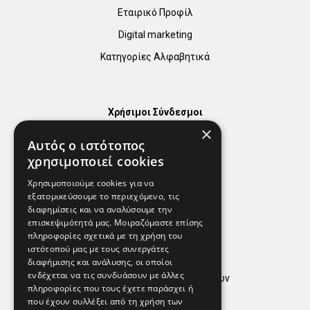
Εταιρικό Προφίλ
Digital marketing
Κατηγορίες Αλφαβητικά
Χρήσιμοι Σύνδεσμοι
×
Χάρτης
Αυτός ο ιστότοπος
Χρήσιμα Τηλέφωνα
χρησιμοποιεί cookies
Εφημερεύοντα Φαρμακεία
Χρησιμοποιούμε cookies για να
εξατομικεύσουμε το περιεχόμενο, τις
διαφημίσεις και να αναλύσουμε την
επισκεψιμότητά μας. Μοιραζόμαστε επίσης
Απόρρητο
πληροφορίες σχετικά με τη χρήση του
ιστότοπού μας με τους συνεργάτες
Όροι Χρήσης
διαφήμισης και ανάλυσης, οι οποίοι
ενδέχεται να τις συνδυάσουν με άλλες
Πολιτική προστασίας δεδομένων
πληροφορίες που τους έχετε παράσχει ή
Findhere
που έχουν συλλέξει από τη χρήση των