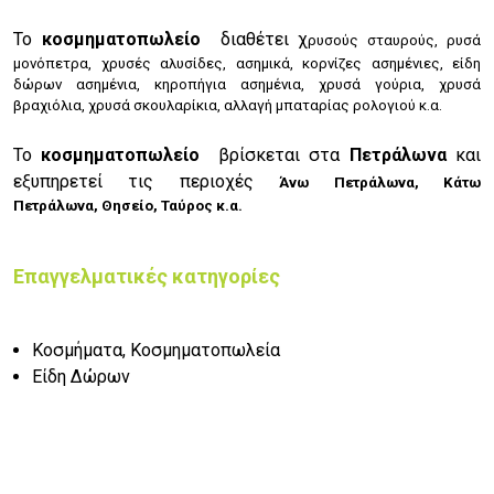
Το
κοσμηματοπωλείο
διαθέτει χ
ρυσούς σταυρούς,
ρυσά
μονόπετρα, χ
ρυσές αλυσίδες, α
σημικά, κ
ορνίζες ασημένιες, ε
ίδη
δώρων ασημένια, κ
ηροπήγια ασημένια, χ
ρυσά γούρια, χ
ρυσά
βραχιόλια, χ
ρυσά σκουλαρίκια, α
λλαγή μπαταρίας ρολογιού κ.α.
Το
κοσμηματοπωλείο
βρίσκεται στα
Πετράλωνα
και
εξυπηρετεί τις περιοχές
Άνω Πετράλωνα,
Κάτω
Πετράλωνα,
Θησείο,
Ταύρος κ.α.
Επαγγελματικές κατηγορίες
Κοσμήματα, Κοσμηματοπωλεία
Είδη Δώρων