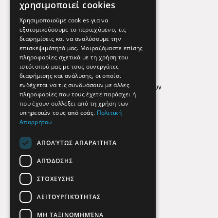
Χρήσιμα Τηλέφωνα
χρησιμοποιεί cookies
Εφημερεύοντα Φαρμακεία
Χρησιμοποιούμε cookies για να
εξατομικεύσουμε το περιεχόμενο, τις
διαφημίσεις και να αναλύσουμε την
επισκεψιμότητά μας. Μοιραζόμαστε επίσης
Απόρρητο
πληροφορίες σχετικά με τη χρήση του
ιστότοπού μας με τους συνεργάτες
Όροι Χρήσης
διαφήμισης και ανάλυσης, οι οποίοι
ενδέχεται να τις συνδυάσουν με άλλες
Πολιτική προστασίας δεδομένων
πληροφορίες που τους έχετε παράσχει ή
Findhere
που έχουν συλλέξει από τη χρήση των
υπηρεσιών τους από εσάς.
Πολιτική
Απορρήτου
Social Media
ΑΠΟΛΎΤΩΣ ΑΠΑΡΑΊΤΗΤΑ
ΑΠΌΔΟΣΗΣ
ΣΤΌΧΕΥΣΗΣ
ΛΕΙΤΟΥΡΓΙΚΌΤΗΤΑΣ
ΜΗ ΤΑΞΙΝΟΜΗΜΈΝΑ