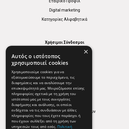
Εταιρικό Προφίλ
Digital marketing
Κατηγορίες Αλφαβητικά
Χρήσιμοι Σύνδεσμοι
×
Χάρτης
Αυτός ο ιστότοπος
Χρήσιμα Τηλέφωνα
χρησιμοποιεί cookies
Εφημερεύοντα Φαρμακεία
Χρησιμοποιούμε cookies για να
εξατομικεύσουμε το περιεχόμενο, τις
διαφημίσεις και να αναλύσουμε την
επισκεψιμότητά μας. Μοιραζόμαστε επίσης
Απόρρητο
πληροφορίες σχετικά με τη χρήση του
ιστότοπού μας με τους συνεργάτες
Όροι Χρήσης
διαφήμισης και ανάλυσης, οι οποίοι
ενδέχεται να τις συνδυάσουν με άλλες
Πολιτική προστασίας δεδομένων
πληροφορίες που τους έχετε παράσχει ή
Findhere
που έχουν συλλέξει από τη χρήση των
υπηρεσιών τους από εσάς.
Πολιτική