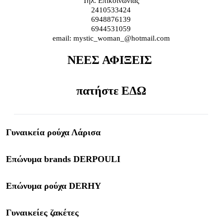
Τηλ. Επικοινωνίας
2410533424
6948876139
6944531059
email: mystic_woman_@hotmail.com
ΝΕΕΣ ΑΦΙΞΕΙΣ 
πατήστε 
ΕΔΩ
Γυναικεία ρούχα Λάρισα
Επώνυμα brands DERPOULI
Επώνυμα ρούχα DERHY
Γυναικείες ζακέτες