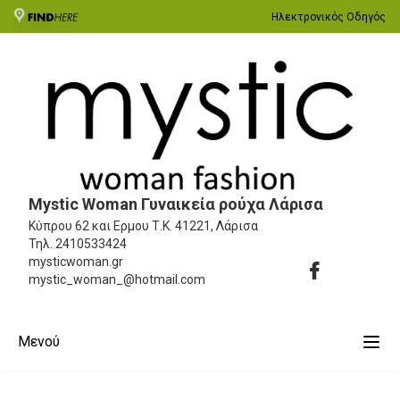
Ηλεκτρονικός Οδηγός
Mystic Woman Γυναικεία ρούχα Λάρισα
Κύπρου 62 και Ερμου
Τ.Κ. 41221, Λάρισα
Τηλ.
2410533424
mysticwoman.gr
mystic_woman_@hotmail.com
Μενού