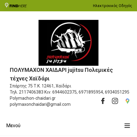
Ηλεκτρονικός Οδηγός
ΠΟΛΥΜΑΧΟΝ ΧΑΙΔΑΡΙ jujitsu Πολεμικές
τέχνες Χαϊδάρι
Σπάρτης 75
Τ.Κ. 12461, Χαϊδάρι
Τηλ.
2117406383
Κιν.
6944602375, 6971895954, 6934051295
Polymachon-chaidari.gr
polymaxonchaidari@gmail.com
Μενού