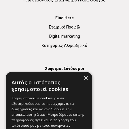
Find Here
Εταιρικό Προφίλ
Digital marketing
Κατηγορίες Αλφαβητικά
Χρήσιμοι Σύνδεσμοι
×
Χάρτης
Αυτός ο ιστότοπος
Χρήσιμα Τηλέφωνα
χρησιμοποιεί cookies
Εφημερεύοντα Φαρμακεία
Χρησιμοποιούμε cookies για να
εξατομικεύσουμε το περιεχόμενο, τις
διαφημίσεις και να αναλύσουμε την
επισκεψιμότητά μας. Μοιραζόμαστε επίσης
Απόρρητο
πληροφορίες σχετικά με τη χρήση του
ιστότοπού μας με τους συνεργάτες
Όροι Χρήσης