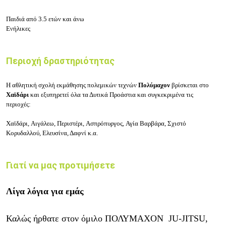
Παιδιά από 3.5 ετών και άνω
Ενήλικες
Περιοχή δραστηριότητας
Η
αθλητική σχολή εκμάθησης πολεμικών τεχνών
Πολύμαχον
βρίσκεται στο
Χαϊδάρι
και εξυπηρετεί όλα τα
Δυτικά Προάστια
και συγκεκριμένα τις
περιοχές:
Χαϊδάρι, Αιγάλεω, Περιστέρι, Ασπρόπυργος, Αγία Βαρβάρα, Σχιστό
Κορυδαλλού, Ελευσίνα, Δαφνί κ.α.
Γιατί να μας προτιμήσετε
Λίγα λόγια για εμάς
Καλώς ήρθατε στον όμιλο ΠΟΛΥΜΑΧΟΝ JU-JITSU,