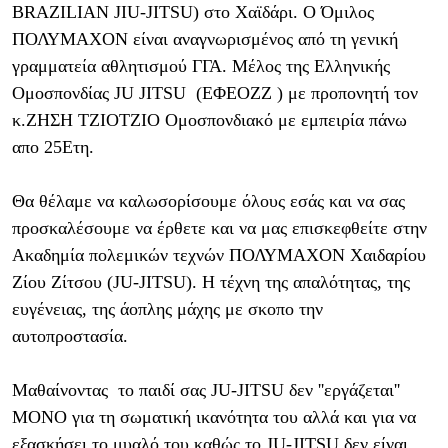
BRAZILIAN JIU-JITSU) στο Χαϊδάρι. Ο Όμιλος
ΠΟΛΥΜΑΧΟΝ είναι αναγνωρισμένος από τη γενική
γραμματεία αθλητισμού ΓΓΑ. Μέλος της Ελληνικής
Ομοσπονδίας JU JITSU (ΕΦΕΟΖΖ ) με προπονητή τον
κ.ΖΗΣΗ ΤΖΙΟΤΖΙΟ Ομοσπονδιακό με εμπειρία πάνω
απο 25Ετη.
Θα θέλαμε να καλωσορίσουμε όλους εσάς και να σας
προσκαλέσουμε να έρθετε και να μας επισκεφθείτε στην
Ακαδημία πολεμικών τεχνών ΠΟΛΥΜΑΧΟΝ Χαιδαρίου
Ζίου Ζίτσου (JU-JITSU). Η τέχνη της απαλότητας, της
ευγένειας, της άοπλης μάχης με σκοπο την
αυτοπροστασία.
Μαθαίνοντας το παιδί σας JU-JITSU δεν ''εργάζεται''
ΜΟΝΟ για τη σωματική ικανότητα του αλλά και για να
εξασκήσει το μυαλό του καθώς το JU-JITSU δεν είναι