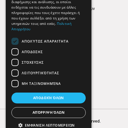
διαφήμισης και ανάλυσης, οι οποίοι
ενδέχεται να τις συνδυάσουν με άλλες
Πολιτική προστασίας δεδομένων
πληροφορίες που τους έχετε παράσχει ή
Findhere
που έχουν συλλέξει από τη χρήση των
υπηρεσιών τους από εσάς.
Πολιτική
Απορρήτου
Social Media
ΑΠΟΛΎΤΩΣ ΑΠΑΡΑΊΤΗΤΑ
ΑΠΌΔΟΣΗΣ
ΣΤΌΧΕΥΣΗΣ
ΛΕΙΤΟΥΡΓΙΚΌΤΗΤΑΣ
ΜΗ ΤΑΞΙΝΟΜΗΜΈΝΑ
ΑΠΟΔΟΧΉ ΌΛΩΝ
ΑΠΌΡΡΙΨΗ ΌΛΩΝ
© 2026
FIND
HERE. All Rights Reserved.
ΕΜΦΆΝΙΣΗ ΛΕΠΤΟΜΕΡΕΙΏΝ