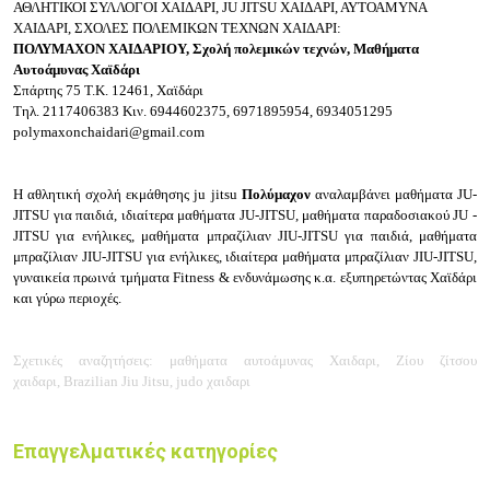
ΑΘΛΗΤΙΚΟΙ ΣΥΛΛΟΓΟΙ ΧΑΙΔΑΡΙ,
JU JITSU ΧΑΙΔΑΡΙ, ΑΥΤΟΑΜΥΝΑ
ΧΑΙΔΑΡΙ, ΣΧΟΛΕΣ ΠΟΛΕΜΙΚΩΝ ΤΕΧΝΩΝ
ΧΑΙΔΑΡΙ:
ΠΟΛΥΜΑΧΟΝ ΧΑΙΔΑΡΙΟΥ, Σχολή πολεμικών τεχνών,
Μαθήματα
Αυτοάμυνας Χαϊδάρι
Σπάρτης 75
Τ.Κ. 12461, Χαϊδάρι
Τηλ.
2117406383
Κιν.
6944602375, 6971895954, 6934051295
polymaxonchaidari@gmail.com
Η αθλητική σχολή εκμάθησης ju jitsu
Πολύμαχον
αναλαμβάνει
μαθήματα JU-
JITSU για παιδιά, ιδιαίτερα μαθήματα JU-JITSU, μαθήματα παραδοσιακού JU -
JITSU για ενήλικες, μαθήματα μπραζίλιαν JIU-JITSU για παιδιά, μαθήματα
μπραζίλιαν JIU-JITSU για ενήλικες, ιδιαίτερα μαθήματα μπραζίλιαν JΙU-JITSU,
γυναικεία πρωινά τμήματα Fitness & ενδυνάμωσης κ.α. εξυπηρετώντας Χαϊδάρι
και γύρω περιοχές.
Σχετικές
αναζητήσεις: μαθήματα
αυτοάμυνας
Χαιδαρι,
Ζίου ζίτσου
χαιδαρι,
Brazilian Jiu Jitsu,
judo χαιδαρι
Επαγγελματικές κατηγορίες