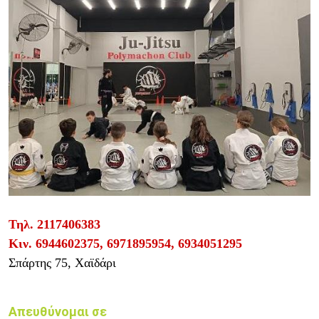
Τηλ.
2117406383
Κιν.
6944602375, 6971895954, 6934051295
Σπάρτης 75
, Χαϊδάρι
Απευθύνομαι σε