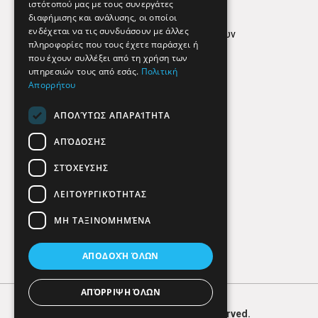
ιστότοπού μας με τους συνεργάτες
Όροι Χρήσης
διαφήμισης και ανάλυσης, οι οποίοι
ενδέχεται να τις συνδυάσουν με άλλες
Πολιτική προστασίας δεδομένων
πληροφορίες που τους έχετε παράσχει ή
Findhere
που έχουν συλλέξει από τη χρήση των
υπηρεσιών τους από εσάς.
Πολιτική
Απορρήτου
Social Media
ΑΠΟΛΎΤΩΣ ΑΠΑΡΑΊΤΗΤΑ
ΑΠΌΔΟΣΗΣ
ΣΤΌΧΕΥΣΗΣ
ΛΕΙΤΟΥΡΓΙΚΌΤΗΤΑΣ
ΜΗ ΤΑΞΙΝΟΜΗΜΈΝΑ
ΑΠΟΔΟΧΉ ΌΛΩΝ
ΑΠΌΡΡΙΨΗ ΌΛΩΝ
© 2026
FIND
HERE. All Rights Reserved.