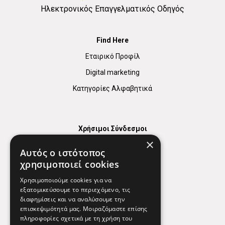
Ηλεκτρονικός Επαγγελματικός Οδηγός
Find Here
Εταιρικό Προφίλ
Digital marketing
Κατηγορίες Αλφαβητικά
Χρήσιμοι Σύνδεσμοι
×
Χάρτης
Αυτός ο ιστότοπος
Χρήσιμα Τηλέφωνα
χρησιμοποιεί cookies
Εφημερεύοντα Φαρμακεία
Χρησιμοποιούμε cookies για να
εξατομικεύσουμε το περιεχόμενο, τις
διαφημίσεις και να αναλύσουμε την
επισκεψιμότητά μας. Μοιραζόμαστε επίσης
Απόρρητο
πληροφορίες σχετικά με τη χρήση του