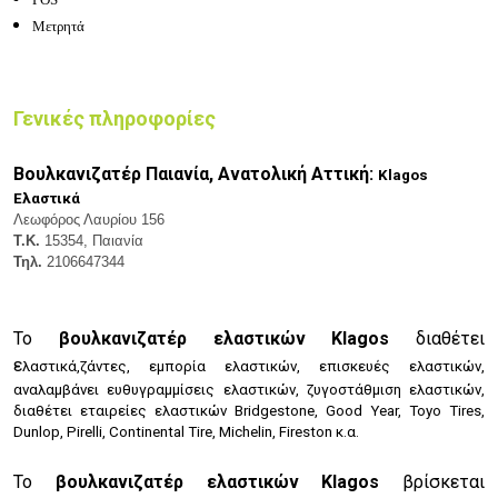
Μετρητά
Γενικές πληροφορίες
Βουλκανιζατέρ Παιανία, Ανατολική Αττική:
Klagos
Ελαστικά
Λεωφόρος Λαυρίου 156
Τ.Κ.
15354, Παιανία
Τηλ.
2106647344
Το
βουλκανιζατέρ ελαστικών Klagos
διαθέτει
ε
λαστικά,ζ
άντες, ε
μπορία ελαστικών, ε
πισκευές ελαστικών,
αναλαμβάνει ε
υθυγραμμίσεις ελαστικών, ζ
υγοστάθμιση ελαστικών,
διαθέτει εταιρείες ελαστικών
Bridgestone, Good Year, Toyo Tires,
Dunlop, Pirelli, Continental Tire, Michelin, Fireston κ.α.
Το
βουλκανιζατέρ ελαστικών Klagos
βρίσκεται