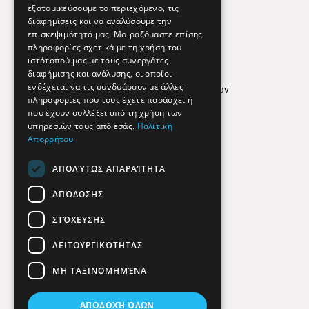
εξατομικεύσουμε το περιεχόμενο, τις
διαφημίσεις και να αναλύσουμε την
επισκεψιμότητά μας. Μοιραζόμαστε επίσης
Απόρρητο
πληροφορίες σχετικά με τη χρήση του
ιστότοπού μας με τους συνεργάτες
Όροι Χρήσης
διαφήμισης και ανάλυσης, οι οποίοι
ενδέχεται να τις συνδυάσουν με άλλες
Πολιτική προστασίας δεδομένων
πληροφορίες που τους έχετε παράσχει ή
Findhere
που έχουν συλλέξει από τη χρήση των
υπηρεσιών τους από εσάς.
Πολιτική
Απορρήτου
Social Media
ΑΠΟΛΎΤΩΣ ΑΠΑΡΑΊΤΗΤΑ
ΑΠΌΔΟΣΗΣ
ΣΤΌΧΕΥΣΗΣ
ΛΕΙΤΟΥΡΓΙΚΌΤΗΤΑΣ
ΜΗ ΤΑΞΙΝΟΜΗΜΈΝΑ
ΑΠΟΔΟΧΉ ΌΛΩΝ