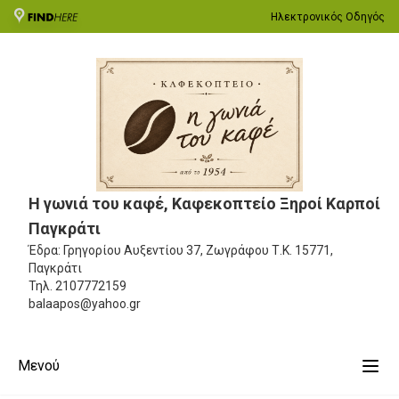
Ηλεκτρονικός Οδηγός
Η γωνιά του καφέ, Καφεκοπτείο Ξηροί Καρποί
Παγκράτι
Έδρα: Γρηγορίου Αυξεντίου 37, Ζωγράφου
Τ.Κ. 15771,
Παγκράτι
Τηλ.
2107772159
balaapos@yahoo.gr
Μενού