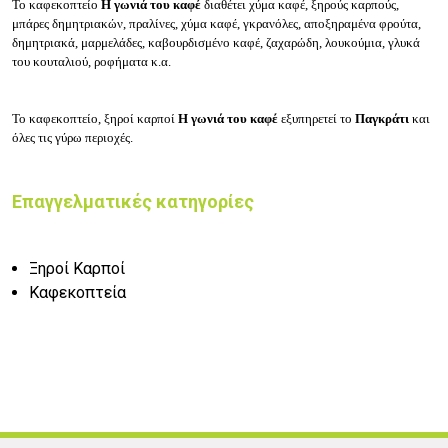
Το καφεκοπτείο
Η γωνιά του καφέ
διαθέτει χύμα καφέ, ξηρούς καρπούς,
μπάρες δημητριακών, πραλίνες, χύμα καφέ, γκρανόλες, αποξηραμένα φρούτα,
δημητριακά, μαρμελάδες, καβουρδισμένο καφέ, ζαχαρώδη, λουκούμια, γλυκά
του κουταλιού, ροφήματα κ.α.
Το καφεκοπτείο, ξηροί καρποί
Η γωνιά του καφέ
εξυπηρετεί το
Παγκράτι
και
όλες τις γύρω περιοχές.
Επαγγελματικές κατηγορίες
Ξηροί Καρποί
Καφεκοπτεία