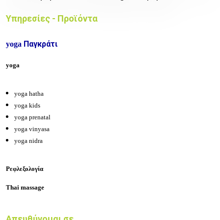
Υπηρεσίες - Προϊόντα
Παγκράτι
yoga
yoga
yoga hatha
yoga kids
yoga prenatal
yoga vinyasa
yoga nidra
Ρεφλεξολογία
Thai massage
Απευθύνομαι σε