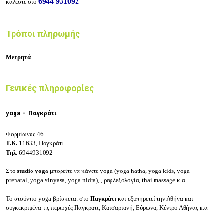
6944 931092
καλέστε στο
Τρόποι πληρωμής
Μετρητά
Γενικές πληροφορίες
yoga -
Παγκράτι
Φορμίωνος 46
Τ.Κ.
11633, Παγκράτι
Τηλ.
6944931092
Στο
studio yoga
μπορείτε να κάνετε yoga (yoga hatha, yoga kids, yoga
prenatal, yoga vinyasa, yoga nidra), , ρεφλεξολογία, thai massage κ.α.
Το στούντιο yoga βρίσκεται στο
Παγκράτι
και εξυπηρετεί την Αθήνα και
συγκεκριμένα τις περιοχές Παγκράτι, Καισαριανή, Βύρωνα, Κέντρο Αθήνας κ.α