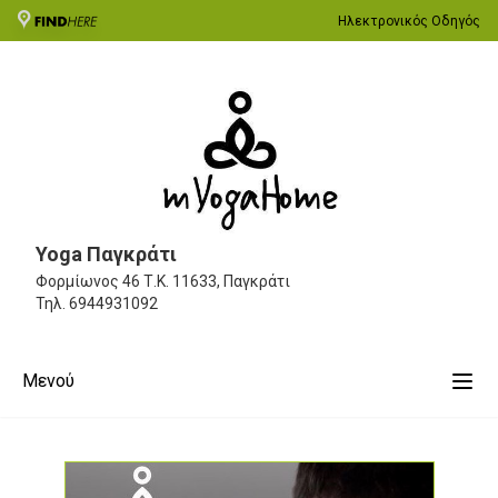
Ηλεκτρονικός Οδηγός
Yoga Παγκράτι
Φορμίωνος 46
Τ.Κ. 11633, Παγκράτι
Τηλ.
6944931092
Μενού