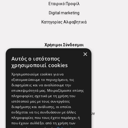
Εταιρικό Προφίλ
Digital marketing
Κατηγορίες Αλφαβητικά
Χρήσιμοι Σύνδεσμοι
×
Χάρτης
Αυτός ο ιστότοπος
Χρήσιμα Τηλέφωνα
χρησιμοποιεί cookies
Εφημερεύοντα Φαρμακεία
Χρησιμοποιούμε cookies για να
εξατομικεύσουμε το περιεχόμενο, τις
διαφημίσεις και να αναλύσουμε την
επισκεψιμότητά μας. Μοιραζόμαστε επίσης
Απόρρητο
πληροφορίες σχετικά με τη χρήση του
ιστότοπού μας με τους συνεργάτες
Όροι Χρήσης
διαφήμισης και ανάλυσης, οι οποίοι
ενδέχεται να τις συνδυάσουν με άλλες
Πολιτική προστασίας δεδομένων
πληροφορίες που τους έχετε παράσχει ή
Findhere
που έχουν συλλέξει από τη χρήση των