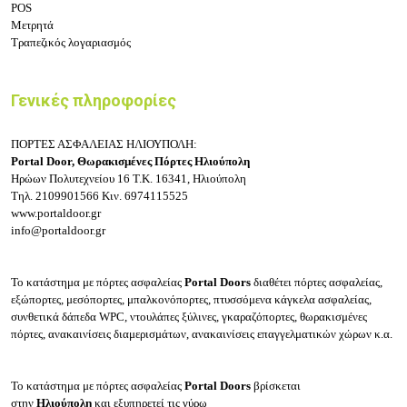
POS
Μετρητά
Τραπεζικός λογαριασμός
Γενικές πληροφορίες
ΠΟΡΤΕΣ ΑΣΦΑΛΕΙΑΣ ΗΛΙΟΥΠΟΛΗ:
Portal Door, Θωρακισμένες Πόρτες Ηλιούπολη
Ηρώων Πολυτεχνείου 16
Τ.Κ. 16341, Ηλιούπολη
Τηλ.
2109901566
Κιν.
6974115525
www.portaldoor.gr
info@portaldoor.gr
Το κατάστημα με πόρτες ασφαλείας
Portal Doors
διαθέτει πόρτες ασφαλείας,
εξώπορτες, μεσόπορτες, μπαλκονόπορτες, πτυσσόμενα κάγκελα ασφαλείας,
συνθετικά δάπεδα WPC, ντουλάπες ξύλινες, γκαραζόπορτες, θωρακισμένες
πόρτες, ανακαινίσεις διαμερισμάτων, ανακαινίσεις επαγγελματικών χώρων κ.α.
Το κατάστημα με πόρτες ασφαλείας
Portal Doors
βρίσκεται
στην
Ηλιούπολη
και εξυπηρετεί τις γύρω