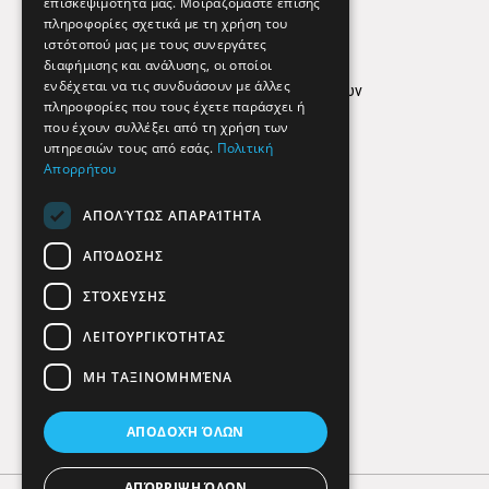
επισκεψιμότητά μας. Μοιραζόμαστε επίσης
Απόρρητο
πληροφορίες σχετικά με τη χρήση του
ιστότοπού μας με τους συνεργάτες
Όροι Χρήσης
διαφήμισης και ανάλυσης, οι οποίοι
ενδέχεται να τις συνδυάσουν με άλλες
Πολιτική προστασίας δεδομένων
πληροφορίες που τους έχετε παράσχει ή
Findhere
που έχουν συλλέξει από τη χρήση των
υπηρεσιών τους από εσάς.
Πολιτική
Απορρήτου
Social Media
ΑΠΟΛΎΤΩΣ ΑΠΑΡΑΊΤΗΤΑ
ΑΠΌΔΟΣΗΣ
ΣΤΌΧΕΥΣΗΣ
ΛΕΙΤΟΥΡΓΙΚΌΤΗΤΑΣ
ΜΗ ΤΑΞΙΝΟΜΗΜΈΝΑ
ΑΠΟΔΟΧΉ ΌΛΩΝ
ΑΠΌΡΡΙΨΗ ΌΛΩΝ