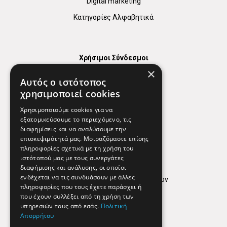
Digital marketing
Κατηγορίες Αλφαβητικά
Χρήσιμοι Σύνδεσμοι
×
Χάρτης
Αυτός ο ιστότοπος
Χρήσιμα Τηλέφωνα
χρησιμοποιεί cookies
Εφημερεύοντα Φαρμακεία
Χρησιμοποιούμε cookies για να
εξατομικεύσουμε το περιεχόμενο, τις
διαφημίσεις και να αναλύσουμε την
επισκεψιμότητά μας. Μοιραζόμαστε επίσης
Απόρρητο
πληροφορίες σχετικά με τη χρήση του
ιστότοπού μας με τους συνεργάτες
Όροι Χρήσης
διαφήμισης και ανάλυσης, οι οποίοι
ενδέχεται να τις συνδυάσουν με άλλες
Πολιτική προστασίας δεδομένων
πληροφορίες που τους έχετε παράσχει ή
Findhere
που έχουν συλλέξει από τη χρήση των
υπηρεσιών τους από εσάς.
Πολιτική
Απορρήτου