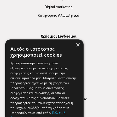
Digital marketing
Κατηγορίες Αλφαβητικά
Χρήσιμοι Σύνδεσμοι
×
Χάρτης
Αυτός ο ιστότοπος
Χρήσιμα Τηλέφωνα
χρησιμοποιεί cookies
Εφημερεύοντα Φαρμακεία
Χρησιμοποιούμε cookies για να
εξατομικεύσουμε το περιεχόμενο, τις
διαφημίσεις και να αναλύσουμε την
επισκεψιμότητά μας. Μοιραζόμαστε επίσης
Απόρρητο
πληροφορίες σχετικά με τη χρήση του
ιστότοπού μας με τους συνεργάτες
Όροι Χρήσης
διαφήμισης και ανάλυσης, οι οποίοι
ενδέχεται να τις συνδυάσουν με άλλες
Πολιτική προστασίας δεδομένων
πληροφορίες που τους έχετε παράσχει ή
Findhere
που έχουν συλλέξει από τη χρήση των
υπηρεσιών τους από εσάς.
Πολιτική