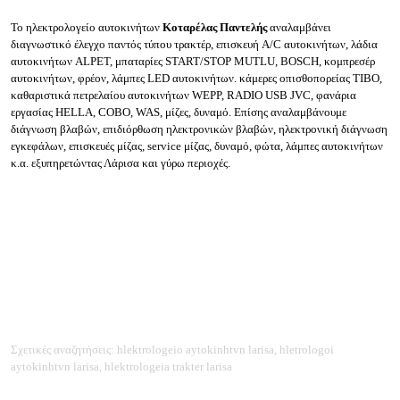
Το ηλεκτρολογείο αυτοκινήτων
Κοταρέλας Παντελής
ανα
λαμβάνει
διαγνωστικό έλεγχο παντός τύπου τρακτέρ, επισκευή A/C αυτοκινήτων, λάδια
αυτοκινήτων ALPET, μπαταρίες START/STOP MUTLU, BOSCH, κομπρεσέρ
αυτοκινήτων, φρέον, λάμπες LED αυτοκινήτων. κάμερες οπισθοπορείας TIBO,
καθαριστικά πετρελαίου αυτοκινήτων WEPP, RADIO USB JVC, φανάρια
εργασίας HELLA, COBO, WAS, μίζες, δυναμό. Επίσης α
ναλαμβάνουμε
διάγνωση βλαβών, επιδιόρθωση ηλεκτρονικών βλαβών, ηλεκτρονική διάγνωση
εγκεφάλων, επισκευές μίζας, service μίζας, δυναμό, φώτα, λάμπες αυτοκινήτων
κ.α. εξυπηρετώντας Λάρισα και γύρω περιοχές.
Σχετικές αναζητήσεις: hlektrologeio aytokinhtvn larisa, hletrologoi
aytokinhtvn larisa, hlektrologeia trakter larisa