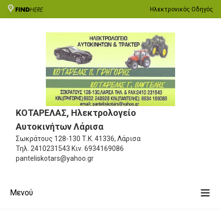
Ηλεκτρονικός Οδηγός
ΚΟΤΑΡΕΛΑΣ, Ηλεκτρολογείο
Αυτοκινήτων Λάρισα
Σωκράτους 128-130
Τ.Κ. 41336, Λάρισα
Τηλ.
2410231543
Κιν.
6934169086
panteliskotars@yahoo.gr
Μενού