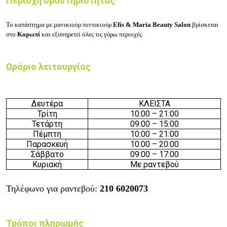
Περιοχή δραστηριότητας
To κατάστημα με
μανικιούρ πεντικιούρ
Efis & Maria Beauty Salon
βρίσκεται
στο
Κορωπί
και εξυπηρετεί όλες τις γύρω περιοχές.
Ωράριο λειτουργίας
Δευτέρα
ΚΛΕΙΣΤΑ
Τρίτη
10:00 – 21
:00
Τετάρτη
09:00 –
15
:00
Πέμπτη
10:00 – 21
:00
Παρασκευή
10:00 – 20:00
Σάββατο
09
:0
0 –
17
:0
0
Κυριακή
Με ραντεβού
Τηλέφωνο για ραντεβού:
210 6020073
Τρόποι πληρωμής