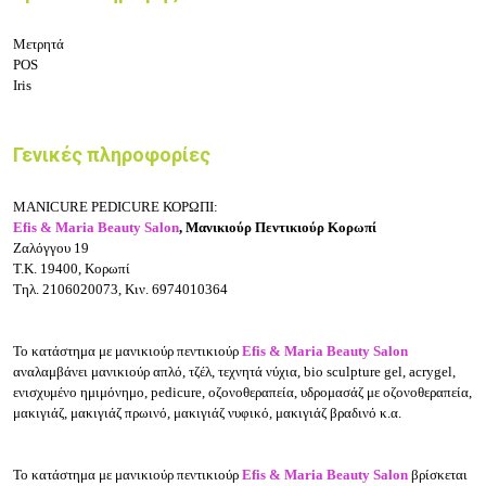
Μετρητά
POS
Iris
Γενικές πληροφορίες
MANICURE PEDICURE ΚΟΡΩΠΙ:
Efis & Maria Beauty Salon
, Μανικιούρ Πεντικιούρ Κορωπί
Ζαλόγγου
19
Τ.Κ. 19400, Κορωπί
Τηλ. 2106020073, Κιν. 6974010364
To κατάστημα με μανικιούρ πεντικιούρ
Efis & Maria Beauty Salon
αναλαμβάνει μανικιούρ απλό, τζέλ, τεχνητά νύχια, bio sculpture gel, acrygel,
ενισχυμένο ημιμόνημο, pedicure, οζονοθεραπεία, υδρομασάζ με οζονοθεραπεία,
μακιγιάζ, μακιγιάζ πρωινό, μακιγιάζ νυφικό, μακιγιάζ βραδινό κ.α.
To κατάστημα με μανικιούρ πεντικιούρ
Efis & Maria Beauty Salon
βρίσκεται