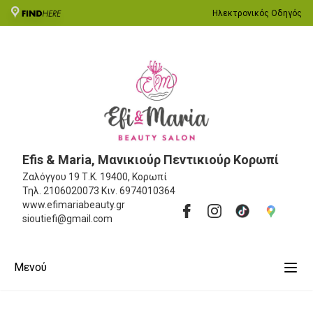
Ηλεκτρονικός Οδηγός
Efis & Maria, Μανικιούρ Πεντικιούρ Κορωπί
Ζαλόγγου 19
Τ.Κ. 19400, Κορωπί
Τηλ.
2106020073
Κιν.
6974010364
www.efimariabeauty.gr
sioutiefi@gmail.com
Μενού