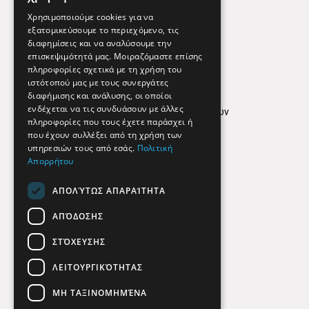
Εφημερεύοντα Φαρμακεία
Χρησιμοποιούμε cookies για να
εξατομικεύσουμε το περιεχόμενο, τις
διαφημίσεις και να αναλύσουμε την
επισκεψιμότητά μας. Μοιραζόμαστε επίσης
Απόρρητο
πληροφορίες σχετικά με τη χρήση του
ιστότοπού μας με τους συνεργάτες
Όροι Χρήσης
διαφήμισης και ανάλυσης, οι οποίοι
ενδέχεται να τις συνδυάσουν με άλλες
Πολιτική προστασίας δεδομένων
πληροφορίες που τους έχετε παράσχει ή
Findhere
που έχουν συλλέξει από τη χρήση των
υπηρεσιών τους από εσάς.
Πολιτική
Απορρήτου
Social Media
ΑΠΟΛΎΤΩΣ ΑΠΑΡΑΊΤΗΤΑ
ΑΠΌΔΟΣΗΣ
ΣΤΌΧΕΥΣΗΣ
ΛΕΙΤΟΥΡΓΙΚΌΤΗΤΑΣ
ΜΗ ΤΑΞΙΝΟΜΗΜΈΝΑ