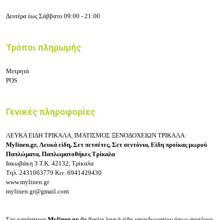
Δευτέρα έως Σάββατο 09:00 - 21:00
Τρόποι πληρωμής
Μετρητά
POS
Γενικές πληροφορίες
ΛΕΥΚΑ ΕΙΔΗ ΤΡΙΚΑΛΑ, ΙΜΑΤΙΣΜΟΣ ΞΕΝΟΔΟΧΕΙΩΝ ΤΡΙΚΑΛΑ:
Mylinen.gr,
Λευκά είδη, Σετ πετσέτες, Σετ σεντόνια, Είδη προίκας μωρού
Παπλώματα, Παπλωματοθήκες Τρίκαλα
Ιακωβάκη 3
Τ.Κ. 42132, Τρίκαλα
Τηλ.
2431063779
Κιν.
6941429430
www.mylinen.gr
mylinen.gr@gmail.com
Στο κατάστημα
Mylinen.gr
θα βρείτε λευκά είδη υπνοδωματίου όπως σ
εντόνια,