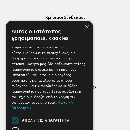
Χρήσιμοι Σύνδεσμοι
×
Χάρτης
Αυτός ο ιστότοπος
Χρήσιμα Τηλέφωνα
χρησιμοποιεί cookies
Εφημερεύοντα Φαρμακεία
Χρησιμοποιούμε cookies για να
εξατομικεύσουμε το περιεχόμενο, τις
διαφημίσεις και να αναλύσουμε την
επισκεψιμότητά μας. Μοιραζόμαστε επίσης
Απόρρητο
πληροφορίες σχετικά με τη χρήση του
ιστότοπού μας με τους συνεργάτες
Όροι Χρήσης
διαφήμισης και ανάλυσης, οι οποίοι
ενδέχεται να τις συνδυάσουν με άλλες
Πολιτική προστασίας δεδομένων
πληροφορίες που τους έχετε παράσχει ή
Findhere
που έχουν συλλέξει από τη χρήση των
υπηρεσιών τους από εσάς.
Πολιτική
Απορρήτου
Social Media
ΑΠΟΛΎΤΩΣ ΑΠΑΡΑΊΤΗΤΑ