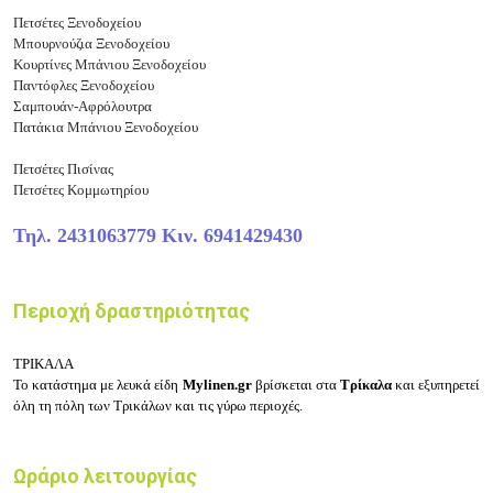
Πετσέτες Ξενοδοχείου
Μπουρνούζια Ξενοδοχείου
Κουρτίνες Μπάνιου Ξενοδοχείου
Παντόφλες Ξενοδοχείου
Σαμπουάν-Αφρόλουτρα
Πατάκια Μπάνιου Ξενοδοχείου
Πετσέτες Πισίνας
Πετσέτες Κομμωτηρίου
Τηλ. 2431063779 Κιν. 6941429430
Περιοχή δραστηριότητας
ΤΡΙΚΑΛΑ
Το κατάστημα με
λευκά είδη
Mylinen.gr
βρίσκεται στα
Τρίκαλα
και εξυπηρετεί
όλη τη πόλη των Τρικάλων και τις γύρω περιοχές.
Ωράριο λειτουργίας