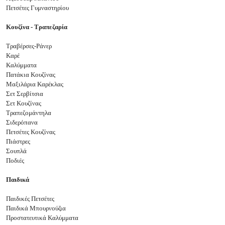
Πετσέτες Γυμναστηρίου
Κουζίνα - Τραπεζαρία
Τραβέρσες-Ράνερ
Καρέ
Καλύμματα
Πατάκια Κουζίνας
Μαξιλάρια Καρέκλας
Σετ Σερβίτσια
Σετ Κουζίνας
Τραπεζομάντηλα
Σιδερόπανα
Πετσέτες Κουζίνας
Πιάστρες
Σουπλά
Ποδιές
Παιδικά
Παιδικές Πετσέτες
Παιδικά Μπουρνούζια
Προστατευτικά Καλύμματα