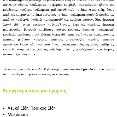
π
απλωματοθήκες, π
απλώματα, κ
ουβέρτες, κ
ουβερλί, ε
πιστρώματα, η
λεκτρικές
κουβέρτες, κ
ουβερτοπαπλώματα, μ
αξιλαροθήκες), παιδικά λευκά είδη, όπως
π
αιδικές κουρτινες, π
αιδικά σεντόνια, π
αιδικά παπλώματα, π
αιδικές κουβέρτες,
π
αιδικά κουβερλί, π
αιδικές παπλωματοθήκες, π
αιδικά μπουρνούζια, βρεφικά
λευκά είδη, όπως σ
εντόνια κούνιας/λίκνου, β
ρεφικές πετσέτες, β
ρεφικά
μπουρνούζια, β
ρεφικές κουβέρτες, π
άντες κούνιας, β
ρεφικά παπλώματα/
κουβερλί, υ
πνόσακοι, σελτεδάκια, λευκά είδη μπάνιου, όπως π
ετσέτες μπάνιου,
π
ατάκια μπάνιου, κ
ουρτίνες μπάνιου, μ
πουρνούζια, π
ετσέτες μπάνιου
προσώπου, λευκά είδη σαλονιού, όπως τ
ραπεζομάντηλα, ρ
ιχτάρια, τ
ραβέρσες,
καρέ, δ
ιακοσμητικά μαξιλάρια, μαξιλάρια ύπνου
, ξενοδοχειακός εξοπλισμός,
σ
εντόνια ξενοδοχείου κ.α.
Το κατάστημα με λευκά είδη
Mylinen.gr
βρίσκεται στα
Τρίκαλα
και εξυπηρετεί
όλη τη πόλη των Τρικάλων και τις γύρω περιοχές.
Επαγγελματικές κατηγορίες
Λευκά Είδη, Προικός Είδη
Μαξιλάρια