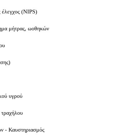
 έλεγχος (NIPS)
ημα μήτρας, ωοθηκών
ου
άσης)
A
ικού υγρού
 τραχήλου
ων - Καυστηριασμός