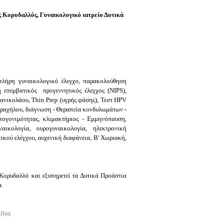
ς Κορυδαλλός,
Γυναικολογικό ιατρείο Δυτικά
λήρη γυναικολογικό έλεγχο, παρακολούθηση
 επεμβατικός προγεννητικός έλεγχος (NIPS),
ανικολάου, Thin Prep (υγρής φάσης), Τεστ HPV
τραχήλου, διάγνωση - Θεραπεία κονδυλωμάτων -
ογονιμότητας, κλιμακτήριος - Εμμηνόπαυση,
κολογία, ουρογυναικολογία, ηλεκτρονική
κού ελέγχου, αυχενική διαφάνεια, Β' Χωριακή,
Κορυδαλλό και εξυπηρετεί τα Δυτικά Προάστια
α.
llos