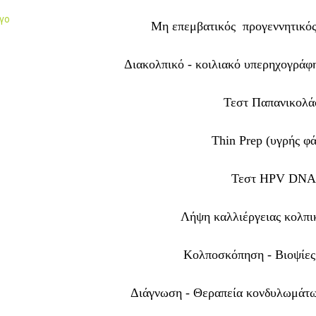
όγο
Μη επεμβατικός προγεννητικός
Διακολπικό - κοιλιακό υπερηχογράφ
Τεστ Παπανικολά
Thin Prep (υγρής φ
Τεστ HPV DN
Λήψη καλλιέργειας κολπ
Κολποσκόπηση - Βιοψίες
Διάγνωση - Θεραπεία κονδυλωμάτ