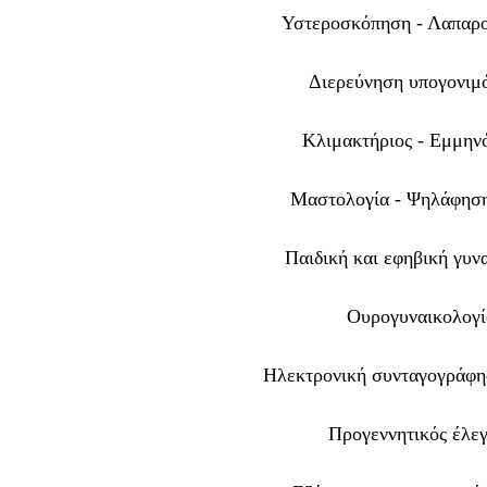
Υστεροσκόπηση - Λαπα
Διερεύνηση υπογονιμ
Κλιμακτήριος - Εμμη
Μαστολογία - Ψηλάφησ
Παιδική και εφηβική γυν
Ουρογυναικολογ
Ηλεκτρονική συνταγογρά
Προγεννητικός έλε