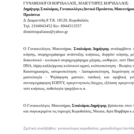
ΓΥΝΑΙΚΟΛΟΓΟΙ ΚΟΡΥΔΑΛΛΟΣ, ΜΑΙΕΥΤΗΡΕΣ ΚΟΡΥΔΑΛΛΟΣ:
Δημήτρης Σπαλιάρας, Γυναικολόγος Δυτικά Προάστια,
Μαιευτήρα
Προάστια
Δ. Διαμαντίδη 8
Τ.Κ. 18120, Κορυδαλλός
Τηλ.
2104943452
Κιν.
6944513557
dimitrisspaliaras@yahoo.gr
Ο Γυναικολόγος Μαιευτήρας
Σπαλιάρας Δημήτρης
αναλαμβάνει π
κύησης, υπερηχογράφημα ανάπτυξης κυήσεως, doppler κύησης, μη
διακολπικό - κοιλιακό υπερηχογράφημα μήτρας, ωοθηκών, τεστ Παπ
DNA, λήψη καλλιέργειας κολπικού υγρού, κολποσκόπηση - Βιοψίες 
Καυστηριασμός, υστεροσκόπηση - Λαπαροσκόπηση, διερεύνηση υπ
μαστολογία - Ψηλάφηση μαστών, παιδική και εφηβική γυναι
συνταγογράφηση ΕΟΠΥΥ, προγεννητικός έλεγχος, εξέταση προγεννητι
τεστ κυήσεως, παθολογία τραχήλου κ.α.
Ο Γυναικολόγος Μαιευτήρας
Σπαλιάρας Δημήτρης
βρίσκεται στον 
και συγκεκριμένα τις περιοχές Κορυδαλλός, Νίκαια, Αγία Βαρβάρα κ.
Σχετικές αναζητήσεις: γυναικολογος κορυδαλλος, gunaikologoi korida