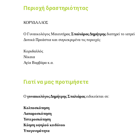
Περιοχή δραστηριότητας
ΚΟΡΥΔΑΛΛΟΣ
Ο Γ
υναικολόγος Μαιευτήρας
Σπαλιάρας Δημήτρης
διατηρεί το ιατρε
Δυτικά Προάστια
και συγκεκριμένα τις περιοχές:
Κορυδαλλός
Νίκαια
Αγία Βαρβάρα κ.α.
Γιατί να μας προτιμήσετε
Ο
γυναικολόγος Δημήτρης Σπαλιάρας
ειδικεύεται σε:
Κολποσκόπηση
Λαπαροσκόπηση
Υστεροσκόπηση
Κύηση υψηλού κινδύνου
Υπογονιμότητα