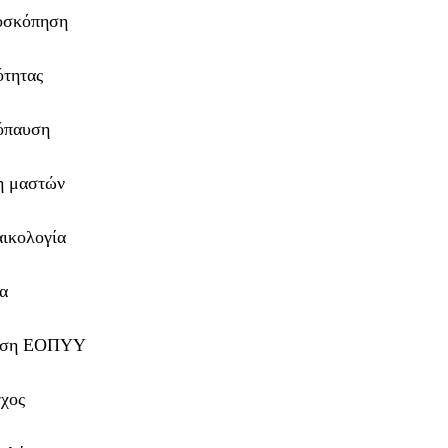
ροσκόπηση
ότητας
νόπαυση
η μαστών
αικολογία
ία
φηση ΕΟΠΥΥ
γχος