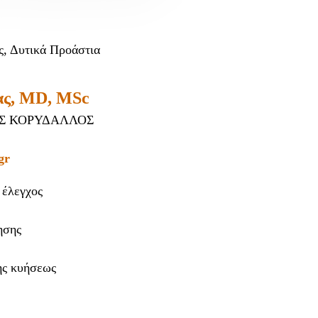
ς, Δυτικά Προάστια
ας, MD, MSc
Σ ΚΟΡΥΔΑΛΛΟΣ
gr
 έλεγχος
ησης
ης κυήσεως
ς