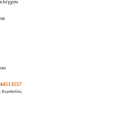
 ελέγχου
ια
λου
944513557
, Κορυδαλλός