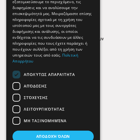
εξατομικεύσουμε το περιεχόμενο, τις
διαφημίσεις και να αναλύσουμε την
επισκεψιμότητά μας. Μοιραζόμαστε επίσης
Απόρρητο
πληροφορίες σχετικά με τη χρήση του
ιστότοπού μας με τους συνεργάτες
Όροι Χρήσης
διαφήμισης και ανάλυσης, οι οποίοι
ενδέχεται να τις συνδυάσουν με άλλες
Πολιτική προστασίας δεδομένων
πληροφορίες που τους έχετε παράσχει ή
Findhere
που έχουν συλλέξει από τη χρήση των
υπηρεσιών τους από εσάς.
Πολιτική
Απορρήτου
Social Media
ΑΠΟΛΎΤΩΣ ΑΠΑΡΑΊΤΗΤΑ
ΑΠΌΔΟΣΗΣ
ΣΤΌΧΕΥΣΗΣ
ΛΕΙΤΟΥΡΓΙΚΌΤΗΤΑΣ
ΜΗ ΤΑΞΙΝΟΜΗΜΈΝΑ
ΑΠΟΔΟΧΉ ΌΛΩΝ