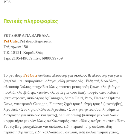
POS
Γενικές πληροφορίες
PET SHOP ΑΓΙΑ ΒΑΡΒΑΡΑ:
Pet Cute
, Pet shop Κερατσίνι
Ταξιαρχών 150
Τ.Κ. 18121, Κορυδαλλός
Τηλ. 2105449659, Κιν. 6980699769
Το pet shop
Pet Cute
διαθέτει αξεσουάρ για σκύλους & αξεσουάρ για γάτες
(περιλαίμια - σαμαράκια - οδηγοί, είδη μεταφοράς - Είδη ταξιδιού ζώων,
αξεσουάρ βόλτας, παιχνίδια ζώων, τσάντες μεταφοράς ζώων, κλουβιά για
πουλιά, κλουβιά τρωκτικών, κλουβιά για κουνέλια), τροφές κατοικίδιων
(πτηνοτροφές, σκυλοτροφές Canagan, Sam's Field, Pero, Flatazor, Optima
Nova, γατοτροφές Canagan, Flatazor, ξηρά τροφή, ύγρή τροφή (κονσέρβες),
λιχουδιές - Σνακ για σκύλους, λιχουδιές - Σνακ για γάτες, συμπληρώματα
διατροφής για σκύλους και γάτες), pet Grooming (πλύσιμο μικρών ζώων,
κομμωτήριο μικρών ζώων, καλλωπισμός κατοικίδιων, κούρεμα κατοικίδιων -
Pet Styling, ρουχαλάκια για σκύλους, είδη περιποίησης σκύλου, είδη
περιποίησης γάτας, είδη καλλωπισμού σκύλου, είδη καλλωπισμού γάτας,