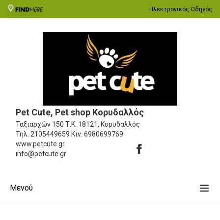
Ηλεκτρονικός Οδηγός
Pet Cute, Pet shop Κορυδαλλός
Ταξιαρχών 150
Τ.Κ. 18121, Κορυδαλλός
Τηλ.
2105449659
Κιν.
6980699769
www.petcute.gr
info@petcute.gr
Μενού