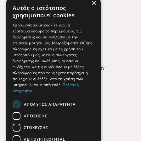
×
Χάρτης
Αυτός ο ιστότοπος
Χρήσιμα Τηλέφωνα
χρησιμοποιεί cookies
Εφημερεύοντα Φαρμακεία
Χρησιμοποιούμε cookies για να
εξατομικεύσουμε το περιεχόμενο, τις
διαφημίσεις και να αναλύσουμε την
επισκεψιμότητά μας. Μοιραζόμαστε επίσης
Απόρρητο
πληροφορίες σχετικά με τη χρήση του
ιστότοπού μας με τους συνεργάτες
Όροι Χρήσης
διαφήμισης και ανάλυσης, οι οποίοι
ενδέχεται να τις συνδυάσουν με άλλες
Πολιτική προστασίας δεδομένων
πληροφορίες που τους έχετε παράσχει ή
Findhere
που έχουν συλλέξει από τη χρήση των
υπηρεσιών τους από εσάς.
Πολιτική
Απορρήτου
Social Media
ΑΠΟΛΎΤΩΣ ΑΠΑΡΑΊΤΗΤΑ
ΑΠΌΔΟΣΗΣ
ΣΤΌΧΕΥΣΗΣ
ΛΕΙΤΟΥΡΓΙΚΌΤΗΤΑΣ