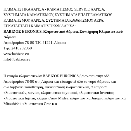
ΚΛΙΜΑΤΙΣΤΙΚΑ ΛΑΡΙΣΑ - ΚΛΙΜΑΤΙΣΜΟΣ SERVICE ΛΑΡΙΣΑ,
ΣΥΣΤΗΜΑΤΑ ΚΛΙΜΑΤΙΣΜΟΥ, ΣΥΣΤΗΜΑΤΑ ΕΠΑΓΓΕΛΜΑΤΙΚΟΥ
ΚΛΙΜΑΤΙΣΜΟΥ ΛΑΡΙΣΑ, ΣΥΣΤΗΜΑΤΑ ΚΑΘΑΡΙΣΜΟΥ ΑΕΡΑ,
ΕΓΚΑΤΑΣΤΑΣΗ ΚΛΙΜΑΤΙΣΤΙΚΩΝ ΛΑΡΙΣΑ:
ΒΑΒΙΖΟΣ EURONICS, Kλιματιστικά Λάρισα, Συντήρηση Κλιματιστικού
Λάρισα
Αεροδρομίου 78-80
Τ.Κ. 41221, Λάρισα
Τηλ.
2410232060
www.babizos.eu
info@babizos.eu
Η εταιρία κλιματιστικών ΒΑΒΙΖΟΣ EURONICS βρίσκεται στην οδό
Αεροδρομίου 78-80 στη Λάρισα και εξυπηρετεί όλο το νομό Λάρισας και
αναλαμβάνει τοποθέτηση, εγκατάσταση κλιματιστικών, συντήρηση
κλιματιστικών, service, κλιματιστικα toyotomi, κλιματιστικα
Inventor,
κλιματιστικα fujitsu, κλιματιστικά Midea, κλιματιστικα Juropro, κλιματιστικά
Mitsubishi, κλιματιστικα Gree
κ.α.