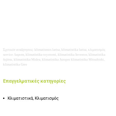
Σχετικέσ αναζητησεις: klimatismos larisa, klimatistika larisa, κλιματισμός
service Λαρισα, klimatistika
toyotomi, klimatistika Inventor, klimatistika
fujitsu, klimatistika Midea, klimatistika Juropro klimatistika Mitsubishi,
klimatistika Gree
Επαγγελματικές κατηγορίες
Κλιματιστικά, Κλιματισμός