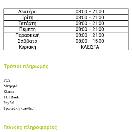
Δευτέρα
08:
0
0 –
21
:
0
0
Τρίτη
08:
0
0 –
21
:
0
0
Τετάρτη
08:
0
0 –
21
:
0
0
Πέμπτη
08:
0
0 –
21
:
0
0
Παρασκευή
08:
0
0 –
21
:
0
0
Σάββατο
08:
0
0 – 15
:
0
0
Κυριακή
ΚΛΕΙΣΤΑ
Τρόποι πληρωμής
POS
Μετρητά
Klarna
TBI Bank
PayPal
Τραπεζική κατάθεση
Γενικές πληροφορίες