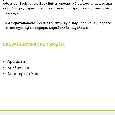
σώματος,
Body lotion,
Body Butter, α
ρωματικά σαπούνια, α
ρωματικά
αφρόλουτρα, α
ρωματικά σαμπουάν, α
ιθέρια έλαια, γ
υναικείες
τσάντες κ.α.
Το
αρωματοπωλείο
βρίσκεται στην
Αγία Βαρβάρα
και εξυπηρετεί
τις περιοχές
Αγία Βαρβάρα,
Κορυδαλλός,
Αιγάλεω
κ.α.
Επαγγελματικές κατηγορίες
Αρώματα
Καλλυντικά
Αποσμητικά Χώρου