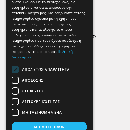
εξατομικεύσουμε το περιεχόμενο, τις
διαφημίσεις και να αναλύσουμε την
επισκεψιμότητά μας. Μοιραζόμαστε επίσης
Απόρρητο
πληροφορίες σχετικά με τη χρήση του
ιστότοπού μας με τους συνεργάτες
Όροι Χρήσης
διαφήμισης και ανάλυσης, οι οποίοι
ενδέχεται να τις συνδυάσουν με άλλες
Πολιτική προστασίας δεδομένων
πληροφορίες που τους έχετε παράσχει ή
Findhere
που έχουν συλλέξει από τη χρήση των
υπηρεσιών τους από εσάς.
Πολιτική
Απορρήτου
Social Media
ΑΠΟΛΎΤΩΣ ΑΠΑΡΑΊΤΗΤΑ
ΑΠΌΔΟΣΗΣ
ΣΤΌΧΕΥΣΗΣ
ΛΕΙΤΟΥΡΓΙΚΌΤΗΤΑΣ
ΜΗ ΤΑΞΙΝΟΜΗΜΈΝΑ
ΑΠΟΔΟΧΉ ΌΛΩΝ