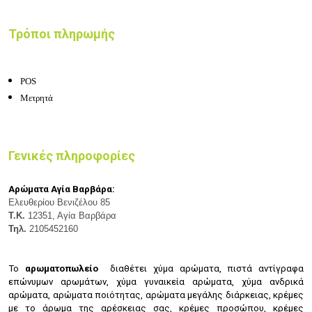
Τρόποι πληρωμής
POS
Μετρητά
Γενικές πληροφορίες
Αρώματα Αγία Βαρβάρα:
Ελευθερίου Βενιζέλου 85
Τ.Κ.
12351, Αγία Βαρβάρα
Τηλ.
2105452160
Το
αρωματοπωλείο
διαθέτει χ
ύμα αρώματα, π
ιστά αντίγραφα
επώνυμων αρωμάτων, χ
ύμα γυναικεία αρώματα, χ
ύμα ανδρικά
αρώματα, α
ρώματα ποιότητας, α
ρώματα μεγάλης διάρκειας, κ
ρέμες
με το άρωμα της αρέσκειας σας, κ
ρέμες προσώπου, κ
ρέμες