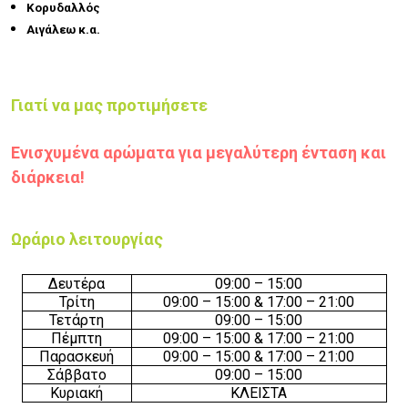
Κορυδαλλός
Αιγάλεω κ.α.
Γιατί να μας προτιμήσετε
Ενισχυμένα αρώματα για μεγαλύτερη ένταση και
διάρκεια!
Ωράριο λειτουργίας
Δευτέρα
0
9
:
0
0 –
15
:
0
0
Τρίτη
0
9
:
0
0 –
15
:
0
0
& 17:00 – 21:00
Τετάρτη
0
9
:
0
0 –
15
:
0
0
Πέμπτη
0
9
:
0
0 –
15
:
0
0
& 17:00 – 21:00
Παρασκευή
0
9
:
0
0 –
15
:
0
0
& 17:00 – 21:00
Σάββατο
0
9
:
0
0 –
15
:
0
0
Κυριακή
ΚΛΕΙΣΤΑ