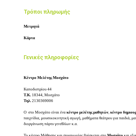
Τρόποι πληρωμής
Μετρητά
Κάρτα
Γενικές πληροφορίες
Κέντρο Μελέτης Μοσχάτο
Καποδιστρίου 44
Τ.Κ.
18344, Μοσχάτο
Τηλ.
2130369006
Ο στο Μοσχάτο είναι ένα
κέντρο μελέτης μαθητών
,
κέντρο δημιου
παιχνίδια, μουσικοκινητική αγωγή, μαθήματα θεάτρου για παιδιά, μαθ
διοργάνωση πάρτυ γενεθλίων κ.α.
Το κέντρο Μάθησης και ψυχαγωγίας βρίσκεται στο
Μοσχάτο
και εξυ