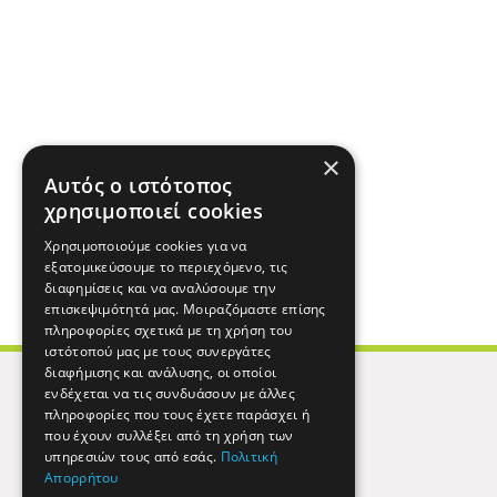
×
Αυτός ο ιστότοπος
χρησιμοποιεί cookies
Χρησιμοποιούμε cookies για να
εξατομικεύσουμε το περιεχόμενο, τις
διαφημίσεις και να αναλύσουμε την
επισκεψιμότητά μας. Μοιραζόμαστε επίσης
πληροφορίες σχετικά με τη χρήση του
ιστότοπού μας με τους συνεργάτες
διαφήμισης και ανάλυσης, οι οποίοι
ενδέχεται να τις συνδυάσουν με άλλες
πληροφορίες που τους έχετε παράσχει ή
που έχουν συλλέξει από τη χρήση των
υπηρεσιών τους από εσάς.
Πολιτική
Απορρήτου