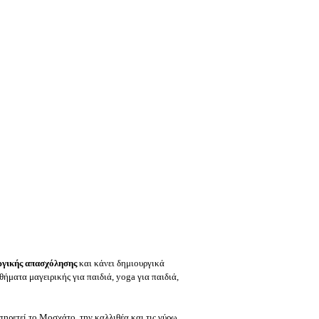
ργικής απασχόλησης
και κάνει δημιουργικά
ήματα μαγειρικής για παιδιά, yoga για παιδιά,
πηρετεί το Μοσχάτο, την καλλιθέα και τις γύρω