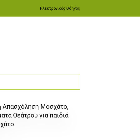
Ηλεκτρονικός Οδηγός
ή Απασχόληση Μοσχάτο,
τα Θεάτρου για παιδιά
σχάτο