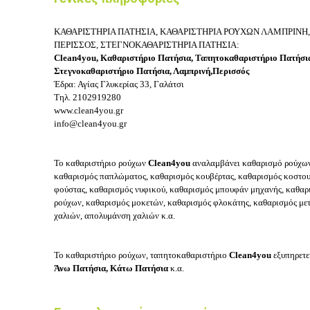
ΚΑΘΑΡΙΣΤΗΡΙΑ ΠΑΤΗΣΙΑ, ΚΑΘΑΡΙΣΤΗΡΙΑ ΡΟΥΧΩΝ ΛΑΜΠΡΙΝΗ
ΠΕΡΙΣΣΟΣ, ΣΤΕΓΝΟΚΑΘΑΡΙΣΤΗΡΙΑ ΠΑΤΗΣΙΑ:
Clean4you,
Καθαριστήριο Πατήσια, Ταπητοκαθαριστήριο Πατήσι
Στεγνοκαθαριστήριο Πατήσια, Λαμπρινή,Περισσός
Έδρα: Αγίας Γλυκερίας 33, Γαλάτσι
Τηλ.
2102919280
www.clean4you.gr
info@clean4you.gr
Το καθαριστήριο ρούχων
Clean4you
αναλαμβάνει καθαρισμό ρούχων,
καθαρισμός παπλώματος, καθαρισμός κουβέρτας, καθαρισμός κοστου
φούστας, καθαρισμός νυφικού, καθαρισμός μπουφάν μηχανής, καθαρι
ρούχων, καθαρισμός μοκετών, καθαρισμός φλοκάτης, καθαρισμός με
χαλιών, απολυμάνση χαλιών κ.α.
Το καθαριστήριο ρούχων, ταπητοκαθαριστήριο
Clean4you
εξυπηρετε
Άνω Πατήσια, Κάτω Πατήσια
κ.α.