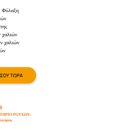
, Φύλαξη
τών
της
 χαλιών
ν χαλιών
ών
0
ΤΗΡΙΟ ΡΟΥΧΩΝ:
Πατήσια