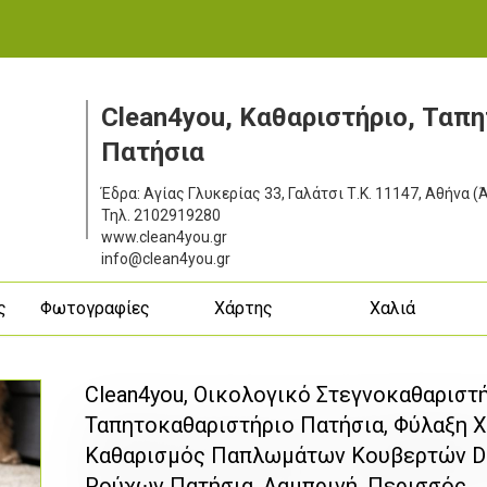
Clean4you, Καθαριστήριο, Ταπ
Πατήσια
Έδρα: Αγίας Γλυκερίας 33, Γαλάτσι
Τ.Κ. 11147, Αθήνα 
Τηλ.
2102919280
www.clean4you.gr
info@clean4you.gr
ς
Φωτογραφίες
Χάρτης
Χαλιά
Clean4you, Οικολογικό Στεγνοκαθαριστ
Ταπητοκαθαριστήριο Πατήσια, Φύλαξη Χ
Καθαρισμός Παπλωμάτων Κουβερτών Del
Ρούχων Πατήσια, Λαμπρινή, Περισσός