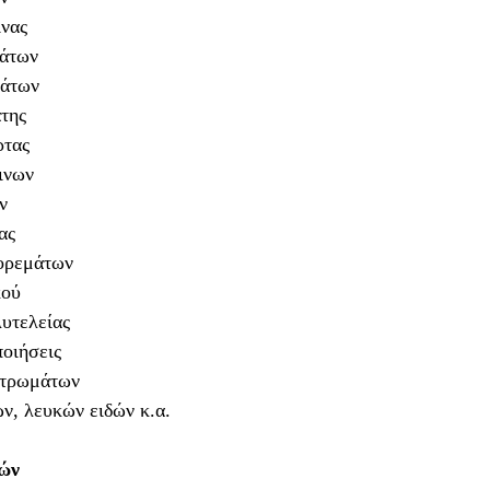
ίνας
άτων
μάτων
της
ρτας
ινων
ν
ας
ορεμάτων
κού
υτελείας
οιήσεις
στρωμάτων
, λευκών ειδών κ.α.
ιών