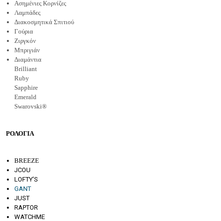
Ασημένιες Κορνίζες
Λαμπάδες
Διακοσμητικά Σπιτιού
Γούρια
Ζιργκόν
Μπριγιάν
Διαμάντια
Brilliant
Ruby
Sapphire
Emerald
Swarovski®
ΡΟΛΟΓΙΑ
BREEZE
JCOU
LOFTY'S
GANT
JUST
RAPTOR
WATCHME