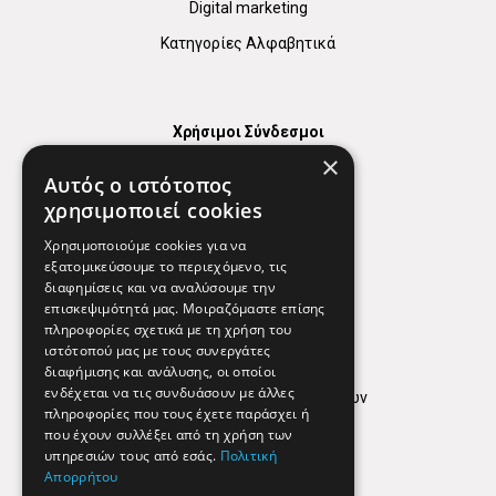
Digital marketing
Κατηγορίες Αλφαβητικά
Χρήσιμοι Σύνδεσμοι
×
Χάρτης
Αυτός ο ιστότοπος
Χρήσιμα Τηλέφωνα
χρησιμοποιεί cookies
Εφημερεύοντα Φαρμακεία
Χρησιμοποιούμε cookies για να
εξατομικεύσουμε το περιεχόμενο, τις
διαφημίσεις και να αναλύσουμε την
επισκεψιμότητά μας. Μοιραζόμαστε επίσης
Απόρρητο
πληροφορίες σχετικά με τη χρήση του
ιστότοπού μας με τους συνεργάτες
Όροι Χρήσης
διαφήμισης και ανάλυσης, οι οποίοι
ενδέχεται να τις συνδυάσουν με άλλες
Πολιτική προστασίας δεδομένων
πληροφορίες που τους έχετε παράσχει ή
Findhere
που έχουν συλλέξει από τη χρήση των
υπηρεσιών τους από εσάς.
Πολιτική
Απορρήτου