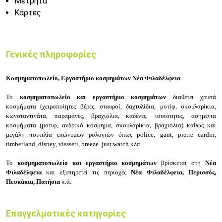
Μετρητά
Κάρτες
Γενικές πληροφορίες
Κοσμηματοπωλείο, Εργαστήριο κοσμημάτων Νέα Φιλαδέλφεια
Το
κοσμηματοπωλείο και εργαστήριο κοσμημάτων
διαθέτει
χρυσά
κοσμήματα
(
χειροποίητες βέρες, σταυροί, δαχτυλίδια, μοτίφ, σκουλαρίκια,
κωνσταντινάτα, παραμάνες, βραχιόλια, καδένες, ταυτότητες,
ασημένια
κοσμήματα
(
μοτιφ, ανδρικό κόσμημα,
σκουλαρίκια,
βραχιόλια) καθώς και
μεγάλη ποικιλία επώνυμων ρολογιών όπως police, gant, pierre cardin,
timberland, disney, vissseti, breeze. just watch κλπ
Το
κοσμηματοπωλείο και εργαστήριο κοσμημάτων
βρίσκεται στη
Νέα
Φιλαδέλφεια
και εξυπηρετεί τις περιοχές
Νέα Φιλαδέλφεια, Περισσός,
Πευκάκια, Πατήσια
κ.ά.
Επαγγελματικές κατηγορίες