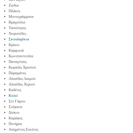
Ζώδια
Πλάκες
Μονογράμματα
Βραχιόλια
Ταυτότητες
Χειροπέδες
Σκουλαρίκια
Κρίκοι
Καρφωτά
Κωνσταντινάτα
Παναγίτσες
Κεφαλές Χριστού
Παραμάνες
Αλυσίδες Λαιμού
Αλυσίδες Χεριού
Καδένες
Κολιέ
Σέτ Γάμου
Στέφανα
Δίσκοι
Καράφες
Ποτήρια
Ασημένιες Εικόνες