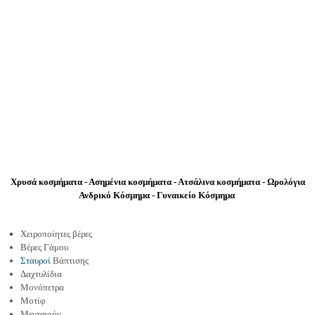
Χρυσά κοσμήματα - Ασημένια κοσμήματα - Ατσάλινα κοσμήματα - Ωρολόγια
Ανδρικό Κόσμημα - Γυναικείο Κόσμημα
Χειροποίητες βέρες
Βέρες Γάμου
Σταυροί
Βάπτισης
Δαχτυλίδια
Μονόπετρα
Μοτίφ
Μενταγιόν