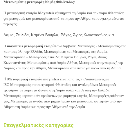
Μετακομίσεις
μεταφορές Νομός Φθιώτιδας:
Η μεταφορική εταιρία
Moymtzis
εξυπηρετεί τη Λαμία και τον νομό Φθιώτιδας
για μεταφορές και μετακομίσεις από και προς την Αθήνα και συγκεκριμένα τις
περιοχές:
Λαμία, Στυλίδα, Καμένα Βούρλα, Ράχες, Άγιος Κωνσταντίνος κ.α.
H
moymtzis μεταφορική εταιρία
αναλαμβάνει Μεταφορές - Μετακομίσεις από
και προς όλη την Ελλάδα, Μετακομίσεις και Μεταφορές στη Λαμία,
Μετακομίσεις – Μεταφορές Στυλίδα, Καμένα Βούρλα, Ράχες, Άγιος
Κωνσταντίνος, Μετακομίσεις από Λαμία Αθήνα, Μεταφορές στην περιοχή της
Λαμίας και προς την Αθήνα, Μετακομίσεις στις περιοχές γύρω από τη Λαμία.
Η
Μεταφορική εταιρεία
moymtzis
είναι από τις πιστοποιημένες με
ISO
Μεταφορικές εταιρίες νομού Φθιώτιδας και αναλαμβάνει Μεταφορές
τροφίμων με φορτηγά ψυγεία στη Λαμία αλλά και σε όλη την Ελλάδα,
Μεταφορές κηπευτικών προϊόντων με φορτηγά ψυγεία, Μεταφορές προϊόντων
γης, Μεταφορές με ανυψωτικά μηχανήματα και μεταφορές φοιτητών από την
Αθήνα στη Λαμία και προς την Αθήνα από την Λαμία.
Επαγγελματικές κατηγορίες