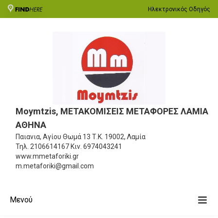
Ηλεκτρονικός Οδηγός
Moymtzis, ΜΕΤΑΚΟΜΙΣΕΙΣ ΜΕΤΑΦΟΡΕΣ ΛΑΜΙΑ
ΑΘΗΝΑ
Παιανια, Αγίου Θωμά 13
Τ.Κ. 19002, Λαμία
Τηλ.
2106614167
Κιν.
6974043241
www.mmetaforiki.gr
m.metaforiki@gmail.com
Μενού