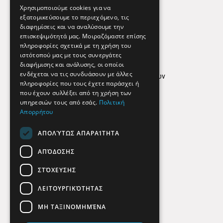
Εφημερεύοντα Φαρμακεία
Χρησιμοποιούμε cookies για να
εξατομικεύσουμε το περιεχόμενο, τις
διαφημίσεις και να αναλύσουμε την
επισκεψιμότητά μας. Μοιραζόμαστε επίσης
Απόρρητο
πληροφορίες σχετικά με τη χρήση του
ιστότοπού μας με τους συνεργάτες
Όροι Χρήσης
διαφήμισης και ανάλυσης, οι οποίοι
ενδέχεται να τις συνδυάσουν με άλλες
Πολιτική προστασίας δεδομένων
πληροφορίες που τους έχετε παράσχει ή
Findhere
που έχουν συλλέξει από τη χρήση των
υπηρεσιών τους από εσάς.
Πολιτική
Απορρήτου
Social Media
ΑΠΟΛΎΤΩΣ ΑΠΑΡΑΊΤΗΤΑ
ΑΠΌΔΟΣΗΣ
ΣΤΌΧΕΥΣΗΣ
ΛΕΙΤΟΥΡΓΙΚΌΤΗΤΑΣ
ΜΗ ΤΑΞΙΝΟΜΗΜΈΝΑ