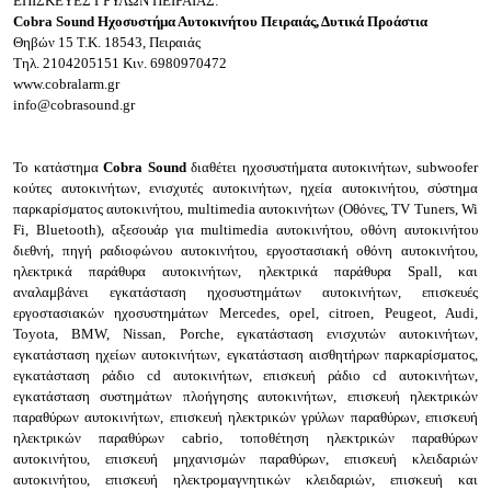
ΕΠΙΣΚΕΥΕΣ ΓΡΥΛΩΝ ΠΕΙΡΑΙΑΣ:
Cobra Sound
Ηχοσυστήμα Αυτοκινήτου
Πειραιάς
, Δυτικά Προάστια
Θηβών 15
Τ.Κ. 18543, Πειραιάς
Τηλ.
2104205151
Κιν.
6980970472
www.cobralarm.gr
info@cobrasound.gr
Το κατάστημα
Cobra Sound
διαθέτει ηχοσυστήματα αυτοκινήτων, subwoofer
κούτες αυτοκινήτων, ενισχυτές αυτοκινήτων, ηχεία αυτοκινήτου, σύστημα
παρκαρίσματος αυτοκινήτου, multimedia αυτοκινήτων (Οθόνες, TV Tuners, Wi
Fi, Bluetooth), αξεσουάρ για multimedia αυτοκινήτου, οθόνη αυτοκινήτου
διεθνή, πηγή ραδιοφώνου αυτοκινήτου, εργοστασιακή οθόνη αυτοκινήτου,
ηλεκτρικά παράθυρα αυτοκινήτων, ηλεκτρικά παράθυρα Spall, και
αναλαμβάνει εγκατάσταση ηχοσυστημάτων αυτοκινήτων, επισκευές
εργοστασιακών ηχοσυστημάτων Mercedes, opel, citroen, Peugeot, Audi,
Toyota, BMW, Nissan, Porche, εγκατάσταση ενισχυτών αυτοκινήτων,
εγκατάσταση ηχείων αυτοκινήτων, εγκατάσταση αισθητήρων παρκαρίσματος,
εγκατάσταση ράδιο cd αυτοκινήτων, επισκευή ράδιο cd αυτοκινήτων,
εγκατάσταση συστημάτων πλοήγησης αυτοκινήτων, επισκευή ηλεκτρικών
παραθύρων αυτοκινήτων, επισκευή ηλεκτρικών γρύλων παραθύρων, επισκευή
ηλεκτρικών παραθύρων cabrio, τοποθέτηση ηλεκτρικών παραθύρων
αυτοκινήτου, επισκευή μηχανισμών παραθύρων, επισκευή κλειδαριών
αυτοκινήτου, επισκευή ηλεκτρομαγνητικών κλειδαριών, επισκευή και