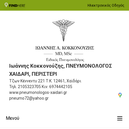
Ηλεκτρονικός Οδηγός
Ιωάννης Κοκκονούζης, ΠΝΕΥΜΟΝΟΛΟΓΟΣ
ΧΑΙΔΑΡΙ, ΠΕΡΙΣΤΕΡΙ
Τζων Κέννεντυ 221
Τ.Κ. 12461, Χαϊδάρι
Τηλ.
2105323705
Κιν.
6974442105
www.pneumonologos-xaidari.gr
pneumo72@yahoo.gr
Μενού