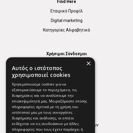
Find Here
Εταιρικό Προφίλ
Digital marketing
Κατηγορίες Αλφαβητικά
Χρήσιμοι Σύνδεσμοι
×
Χάρτης
Αυτός ο ιστότοπος
Χρήσιμα Τηλέφωνα
χρησιμοποιεί cookies
Εφημερεύοντα Φαρμακεία
Χρησιμοποιούμε cookies για να
εξατομικεύσουμε το περιεχόμενο, τις
διαφημίσεις και να αναλύσουμε την
επισκεψιμότητά μας. Μοιραζόμαστε επίσης
Απόρρητο
πληροφορίες σχετικά με τη χρήση του
ιστότοπού μας με τους συνεργάτες
Όροι Χρήσης
διαφήμισης και ανάλυσης, οι οποίοι
ενδέχεται να τις συνδυάσουν με άλλες
Πολιτική προστασίας δεδομένων
πληροφορίες που τους έχετε παράσχει ή