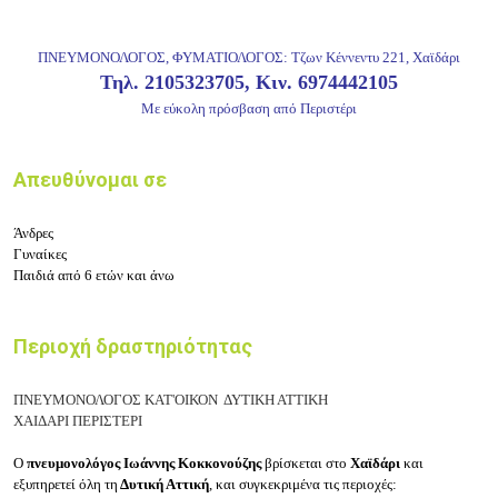
ΠΝΕΥΜΟΝΟΛΟΓΟΣ, ΦΥΜΑΤΙΟΛΟΓΟΣ:
Τζων Κέννεντυ 221,
Χαϊδάρι
Τηλ.
2105323705,
Κιν.
6974442105
Με εύκολη πρόσβαση από Περιστέρι
Απευθύνομαι σε
Άνδρες
Γυναίκες
Παιδιά από 6 ετών και άνω
Περιοχή δραστηριότητας
ΠΝΕΥΜΟΝΟΛΟΓΟΣ ΚΑΤ'ΟΙΚΟΝ ΔΥΤΙΚΗ ΑΤΤΙΚΗ
ΧΑΙΔΑΡΙ ΠΕΡΙΣΤΕΡΙ
Ο
πνευμονολόγος Ιωάννης Κοκκονούζης
βρίσκεται στο
Χαϊδάρι
και
εξυπηρετεί όλη τη
Δυτική Αττική
, και συγκεκριμένα τις περιοχές: