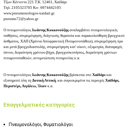
Τζων Κέννεντυ 221
Τ.Κ. 12461, Χαϊδάρι
Τηλ.
2105323705
Κιν.
6974442105
www.pneumonologos-xaidari.gr
pneumo72@yahoo.gr
Ο πνευμονολόγος
Ιωάννης Κοκκονούζης
αναλαμβάνει πνευμονολογικές
παθήσεις, σπιρομέτρηση, διάγνωση, θεραπεία και παρακολούθηση βρογχικού
άσθματος, ΧΑΠ (Χρόνια Αποφρακτική Πνευμονοπάθεια), σπιρομέτρηση προ
και μετά βρογχοδιαστολής, σπιρομέτρηση κατ' οίκον, οξυμετρία, διαταραχές
ύπνου, διερεύνηση χρόνιου βήχα, βρογχοσκοπήσεις, διερεύνηση χρόνιων
πνευμονοπαθειών, αντιμετώπιση πνευμονίας κ.α.
Ο πνευμονολόγος
Ιωάννης Κοκκονούζης
βρίσκεται στο
Χαϊδάρι
και
εξυπηρετεί όλη τη
Δυτική Αττική
, και συγκεκριμένα τις περιοχές
Χαϊδάρι,
Περιστέρι, Αιγάλεω, Ίλιον
κ.α.
Επαγγελματικές κατηγορίες
Πνευμονολόγοι, Φυματιολόγοι