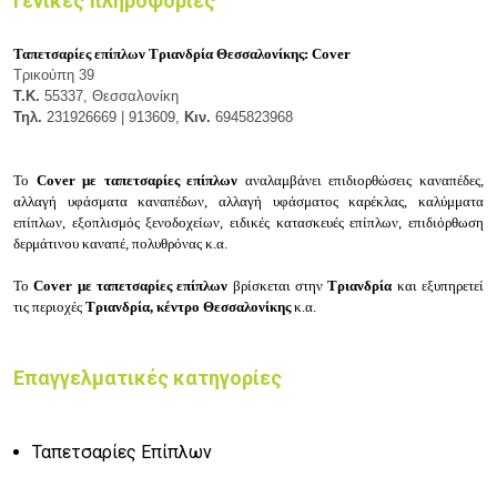
Γενικές πληροφορίες
Ταπετσαρίες επίπλων Τριανδρία Θεσσαλονίκης:
Cover
Τρικούπη 39
Τ.Κ.
55337, Θεσσαλονίκη
Τηλ.
231926669 | 913609,
Κιν.
6945823968
Το
Cover με ταπετσαρίες επίπλων
αναλαμβάνει ε
πιδιορθώσεις καναπέδες,
α
λλαγή υφάσματα καναπέδων, α
λλαγή υφάσματος καρέκλας, κ
αλύμματα
επίπλων, ε
ξοπλισμός ξενοδοχείων, ε
ιδικές κατασκευές επίπλων, ε
πιδιόρθωση
δερμάτινου καναπέ, πολυθρόνας κ.α.
Το
Cover με ταπετσαρίες επίπλων
βρίσκεται στην
Τριανδρία
και εξυπηρετεί
τις περιοχές
Τριανδρία, κέντρο Θεσσαλονίκης
κ.α.
Επαγγελματικές κατηγορίες
Ταπετσαρίες Επίπλων