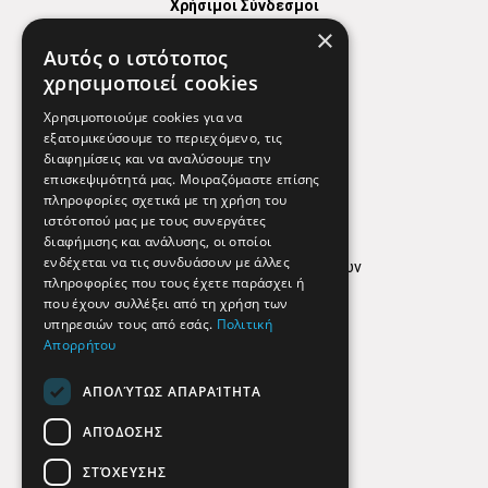
Χρήσιμοι Σύνδεσμοι
×
Χάρτης
Αυτός ο ιστότοπος
Χρήσιμα Τηλέφωνα
χρησιμοποιεί cookies
Εφημερεύοντα Φαρμακεία
Χρησιμοποιούμε cookies για να
εξατομικεύσουμε το περιεχόμενο, τις
διαφημίσεις και να αναλύσουμε την
επισκεψιμότητά μας. Μοιραζόμαστε επίσης
Απόρρητο
πληροφορίες σχετικά με τη χρήση του
ιστότοπού μας με τους συνεργάτες
Όροι Χρήσης
διαφήμισης και ανάλυσης, οι οποίοι
ενδέχεται να τις συνδυάσουν με άλλες
Πολιτική προστασίας δεδομένων
πληροφορίες που τους έχετε παράσχει ή
Findhere
που έχουν συλλέξει από τη χρήση των
υπηρεσιών τους από εσάς.
Πολιτική
Απορρήτου
Social Media
ΑΠΟΛΎΤΩΣ ΑΠΑΡΑΊΤΗΤΑ
ΑΠΌΔΟΣΗΣ
ΣΤΌΧΕΥΣΗΣ