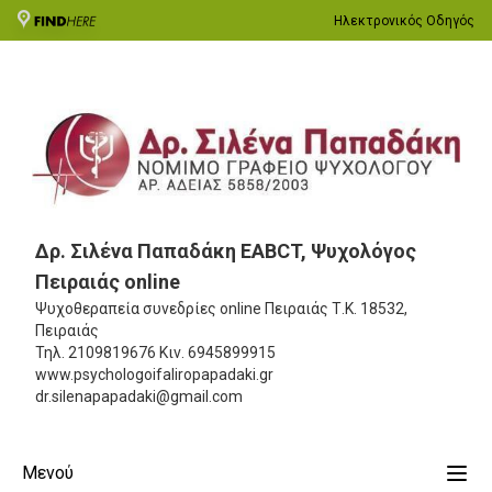
Ηλεκτρονικός Οδηγός
Δρ. Σιλένα Παπαδάκη EABCT, Ψυχολόγος
Πειραιάς online
Ψυχοθεραπεία συνεδρίες online Πειραιάς
Τ.Κ. 18532,
Πειραιάς
Τηλ.
2109819676
Κιν.
6945899915
www.psychologoifaliropapadaki.gr
dr.silenapapadaki@gmail.com
Μενού