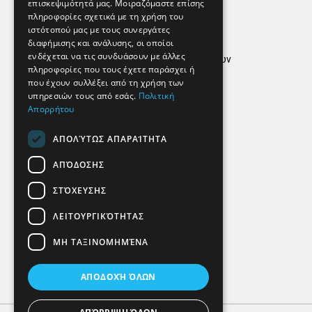
επισκεψιμότητά μας. Μοιραζόμαστε επίσης
Απόρρητο
πληροφορίες σχετικά με τη χρήση του
ιστότοπού μας με τους συνεργάτες
Όροι Χρήσης
διαφήμισης και ανάλυσης, οι οποίοι
ενδέχεται να τις συνδυάσουν με άλλες
Πολιτική προστασίας δεδομένων
πληροφορίες που τους έχετε παράσχει ή
Findhere
που έχουν συλλέξει από τη χρήση των
υπηρεσιών τους από εσάς.
Πολιτική
Απορρήτου
Social Media
ΑΠΟΛΎΤΩΣ ΑΠΑΡΑΊΤΗΤΑ
ΑΠΌΔΟΣΗΣ
ΣΤΌΧΕΥΣΗΣ
ΛΕΙΤΟΥΡΓΙΚΌΤΗΤΑΣ
ΜΗ ΤΑΞΙΝΟΜΗΜΈΝΑ
ΑΠΟΔΟΧΉ ΌΛΩΝ