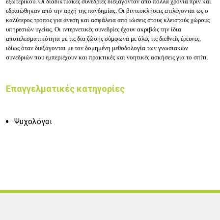
εξωτερικού. Οι διαδικτυακές συνεδρίες διεξάγονταν από πολλά χρόνια πριν και
εδραιώθηκαν από την αρχή της πανδημίας. Οι βιντεοκλήσεις επιλέγονται ως ο
καλύτερος τρόπος για άνεση και ασφάλεια από ιώσεις στους κλειστούς χώρους
υπηρεσιών υγείας. Οι ιντερνετικές συνεδρίες έχουν ακριβώς την ίδια
αποτελεσματικότητα με τις δια ζώσης σύμφωνα με όλες τις διεθνείς έρευνες,
ιδίως όταν διεξάγονται με τον δομημένη μεθοδολογία των γνωσιακών
συνεδριών που εμπεριέχουν και πρακτικές και νοητικές ασκήσεις για το σπίτι.
Επαγγελματικές κατηγορίες
Ψυχολόγοι