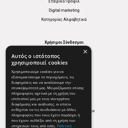
Εταιρικό Προφίλ
Digital marketing
Κατηγορίες Αλφαβητικά
Χρήσιμοι Σύνδεσμοι
×
Χάρτης
Αυτός ο ιστότοπος
Χρήσιμα Τηλέφωνα
χρησιμοποιεί cookies
Εφημερεύοντα Φαρμακεία
Χρησιμοποιούμε cookies για να
εξατομικεύσουμε το περιεχόμενο, τις
διαφημίσεις και να αναλύσουμε την
επισκεψιμότητά μας. Μοιραζόμαστε επίσης
Απόρρητο
πληροφορίες σχετικά με τη χρήση του
ιστότοπού μας με τους συνεργάτες
Όροι Χρήσης
διαφήμισης και ανάλυσης, οι οποίοι
ενδέχεται να τις συνδυάσουν με άλλες
Πολιτική προστασίας δεδομένων
πληροφορίες που τους έχετε παράσχει ή
Findhere
που έχουν συλλέξει από τη χρήση των
υπηρεσιών τους από εσάς.
Πολιτική