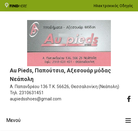
Ηλεκτρονικός Οδηγός
Au Pieds, Παπούτσια, Αξεσουάρ μόδας
Νεάπολη
Α. Παπανδρέου 136
Τ.Κ. 56626, Θεσσαλονίκη (Νεάπολη)
Τηλ.
2310631451
aupiedsshoes@gmail.com
Μενού