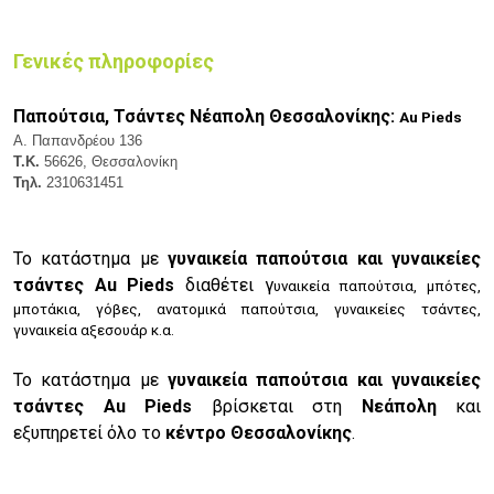
Γενικές πληροφορίες
Παπούτσια, Τσάντες Νέαπολη Θεσσαλονίκης:
Au Pieds
Α. Παπανδρέου 136
Τ.Κ.
56626, Θεσσαλονίκη
Τηλ.
2310631451
Το κατάστημα με
γυναικεία παπούτσια και γυναικείες
τσάντες Au Pieds
διαθέτει γ
υναικεία παπούτσια, μ
πότες,
μ
ποτάκια, γ
όβες, α
νατομικά παπούτσια, γ
υναικείες τσάντες,
γ
υναικεία αξεσουάρ κ.α.
Το κατάστημα με
γυναικεία παπούτσια και γυναικείες
τσάντες Au Pieds
βρίσκεται στη
Νεάπολη
και
εξυπηρετεί όλο το
κέντρο Θεσσαλονίκης
.