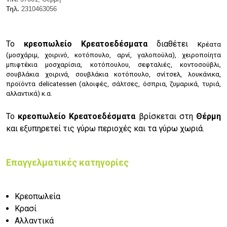
Τηλ.
2310463056
Το
κρεοπωλείο Κρεατοεδέσματα
διαθέτει κ
ρέατα
(μ
οσχάριμ, χ
οιρινό, κ
οτόπουλο, α
ρνί, γ
αλοπούλα), χ
ειροποίητα
μπιφτέκια μοσχαρίσια, κοτόπουλου, σ
εφταλιές, κ
οντοσούβλι,
σ
ουβλάκια χοιρινά, σ
ουβλάκια κοτόπουλο, σ
νίτσελ, λ
ουκάνικα,
π
ροϊόντα delicatessen (α
λοιφές, σ
άλτσες, ό
σπρια, ζ
υμαρικά, τ
υριά,
α
λλαντικά) κ.α.
Το
κρεοπωλείο Κρεατοεδέσματα
βρίσκεται στη
Θέρμη
και εξυπηρετεί τις γύρω περιοχές και τα γύρω χωριά.
Επαγγελματικές κατηγορίες
Κρεοπωλεία
Κρασί
Αλλαντικά