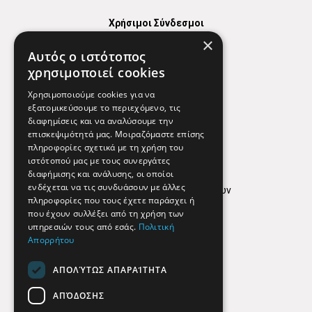
Χρήσιμοι Σύνδεσμοι
×
Χάρτης
Αυτός ο ιστότοπος
Χρήσιμα Τηλέφωνα
χρησιμοποιεί cookies
Εφημερεύοντα Φαρμακεία
Χρησιμοποιούμε cookies για να
εξατομικεύσουμε το περιεχόμενο, τις
διαφημίσεις και να αναλύσουμε την
επισκεψιμότητά μας. Μοιραζόμαστε επίσης
Απόρρητο
πληροφορίες σχετικά με τη χρήση του
ιστότοπού μας με τους συνεργάτες
Όροι Χρήσης
διαφήμισης και ανάλυσης, οι οποίοι
ενδέχεται να τις συνδυάσουν με άλλες
Πολιτική προστασίας δεδομένων
πληροφορίες που τους έχετε παράσχει ή
Findhere
που έχουν συλλέξει από τη χρήση των
υπηρεσιών τους από εσάς.
Πολιτική
Απορρήτου
Social Media
ΑΠΟΛΎΤΩΣ ΑΠΑΡΑΊΤΗΤΑ
ΑΠΌΔΟΣΗΣ