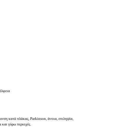
έλφεια
υνση κατά πλάκας, Parkinson, άνοια, επιληψία,
 και γύρω περιοχές.