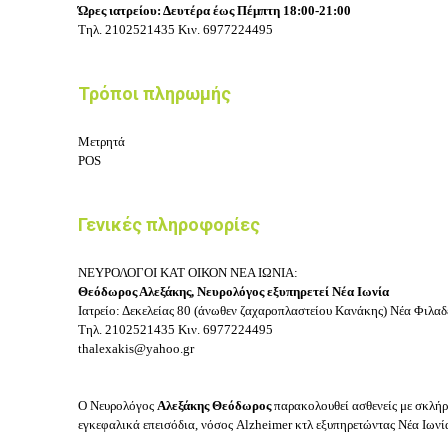
Ώρες ιατρείου: Δευτέρα έως Πέμπτη 18:00-21:00
Τηλ.
2102521435
Κιν.
6977224495
Τρόποι πληρωμής
Μετρητά
POS
Γενικές πληροφορίες
ΝΕΥΡΟΛΟΓΟΙ ΚΑΤ ΟΙΚΟΝ ΝΕΑ ΙΩΝΙΑ:
Θεόδωρος Αλεξάκης, Νευρολόγος εξυπηρετεί Νέα Ιωνία
Ιατρείο: Δεκελείας 80 (άνωθεν ζαχαροπλαστείου Κανάκης)
Νέα Φιλαδ
Τηλ.
2102521435
Κιν.
6977224495
thalexakis@yahoo.gr
Ο Νευρολόγος
Αλεξάκης Θεόδωρος
παρακολουθεί ασθενείς με σκλήρ
εγκεφαλικά επεισόδια, ν
όσος Alzheimer κτλ εξυπηρετώντας Νέα Ιωνία