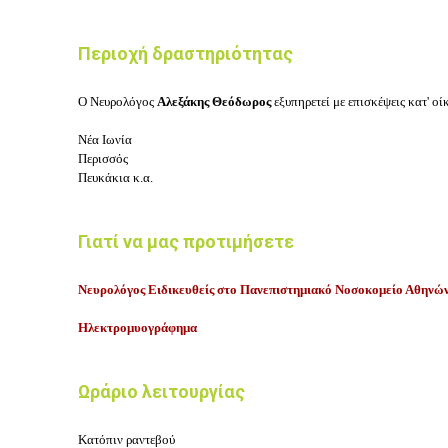
Περιοχή δραστηριότητας
Ο Ν
ευρολόγος
Αλεξάκης Θεόδωρος
εξυπηρετεί με επισκέψεις κατ' οί
Νέα Ιωνία
Περισσός
Πευκάκια
κ.α.
Γιατί να μας προτιμήσετε
Νευρολόγος Ειδικευθείς στο Πανεπιστημιακό Νοσοκομείο Αθην
Ηλεκτρομυογράφημα
Ωράριο λειτουργίας
Κατόπιν ραντεβού