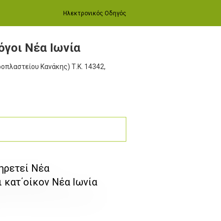
Ηλεκτρονικός Οδηγός
γοι Νέα Ιωνία
αροπλαστείου Κανάκης)
Τ.Κ. 14342,
ηρετεί Νέα
 κατ΄οίκον Νέα Ιωνία