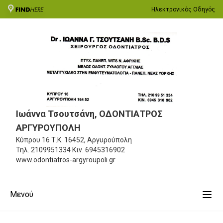
Ηλεκτρονικός Οδηγός
Ιωάννα Τσουτσάνη, ΟΔΟΝΤΙΑΤΡΟΣ
ΑΡΓΥΡΟΥΠΟΛΗ
Κύπρου 16
Τ.Κ. 16452, Αργυρούπολη
Τηλ.
2109951334
Κιν.
6945316902
www.odontiatros-argyroupoli.gr
Μενού