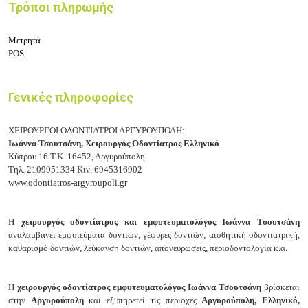
Τρόποι πληρωμής
Μετρητά
POS
Γενικές πληροφορίες
ΧΕΙΡΟΥΡΓΟΙ ΟΔΟΝΤΙΑΤΡΟΙ ΑΡΓΥΡΟΥΠΟΛΗ:
Ιωάννα Τσουτσάνη,
Χειρουργός Οδοντίατρος Ελληνικό
Κύπρου 16
Τ.Κ. 16452, Αργυρούπολη
Τηλ.
2109951334
Κιν.
6945316902
www.odontiatros-argyroupoli.gr
Η
χειρουργός οδοντίατρος και εμφυτευματολόγος Ιωάννα Τσουτσάνη
αναλαμβάνει ε
μφυτεύματα δοντιών, γ
έφυρες δοντιών, α
ισθητική οδοντιατρική,
κ
αθαρισμό δοντιών, λ
εύκανση δοντιών, α
πονευρώσεις, π
εριοδοντολογία κ.α.
Η
χειρουργός οδοντίατρος εμφυτευματολόγος Ιωάννα Τσουτσάνη
βρίσκεται
στην
Αργυρούπολη
και εξυπηρετεί τις περιοχές
Αργυρούπολη, Ελληνικό,