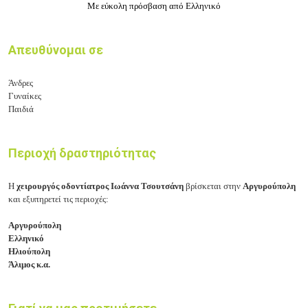
Με εύκολη πρόσβαση από Ελληνικό
Απευθύνομαι σε
Άνδρες
Γυναίκες
Παιδιά
Περιοχή δραστηριότητας
Η
χειρουργός οδοντίατρος Ιωάννα Τσουτσάνη
βρίσκεται στην
Αργυρούπολη
και εξυπηρετεί τις περιοχές:
Αργυρούπολη
Ελληνικό
Ηλιούπολη
Άλιμος κ.α.