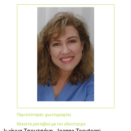
Περισσότερες φωτογραφίες
Κλείστε ραντεβού με τον οδοντίατρο
Ιωάννα Τσουτσάνη, Joanna Tsoutsani,