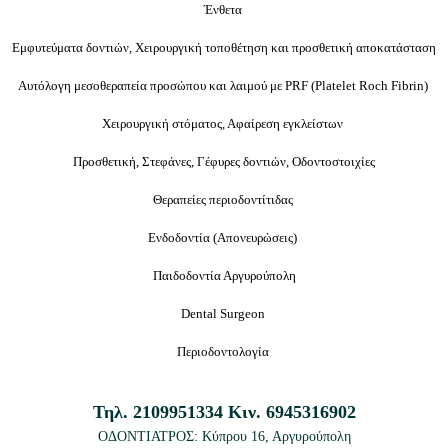
Ένθετα
Εμφυτεύματα δοντιών, Χειρουργική τοποθέτηση και προσθετική αποκατάσταση
Αυτόλογη μεσοθεραπεία προσώπου και λαιμού με PRF (Platelet Roch Fibrin)
Χειρουργική στόματος, Αφαίρεση εγκλείστων
Προσθετική, Στεφάνες, Γέφυρες δοντιών, Οδοντοστοιχίες
Θεραπείες περιοδοντίτιδας
Ενδοδοντία (
Απονευρώσεις
)
Παιδοδοντία Αργυρούπολη
Dental Surgeon
Περιοδοντολογία
Τηλ.
2109951334
Κιν.
6945316902
ΟΔΟΝΤΙΑΤΡΟΣ: Κύπρου 16
, Αργυρούπολη