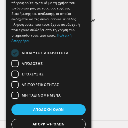
Απόρρητο
πληροφορίες σχετικά με τη χρήση του
ιστότοπού μας με τους συνεργάτες
Όροι Χρήσης
διαφήμισης και ανάλυσης, οι οποίοι
ενδέχεται να τις συνδυάσουν με άλλες
Πολιτική προστασίας δεδομένων
πληροφορίες που τους έχετε παράσχει ή
Findhere
που έχουν συλλέξει από τη χρήση των
υπηρεσιών τους από εσάς.
Πολιτική
Απορρήτου
Social Media
ΑΠΟΛΎΤΩΣ ΑΠΑΡΑΊΤΗΤΑ
ΑΠΌΔΟΣΗΣ
ΣΤΌΧΕΥΣΗΣ
ΛΕΙΤΟΥΡΓΙΚΌΤΗΤΑΣ
ΜΗ ΤΑΞΙΝΟΜΗΜΈΝΑ
ΑΠΟΔΟΧΉ ΌΛΩΝ
ΑΠΌΡΡΙΨΗ ΌΛΩΝ