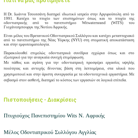
Γιατί να μας προτιμήσετε
Η
Dr
. Ιωάννα Τσουτσάνη διατηρεί ιδιωτικό ιατρείο στην Αργυρούπολη από το
1991. Κατέχει το πτυχίο των επιστημόνων όπως και το πτυχίο της
οδοντιατρικής από το πανεπιστήμιο
Witwatersrand
(
WITS
) του
Γιοχάνεσμπουργκ της Νοτίου Αφρικής.
Είναι μέλος του Βρετανικού Οδοντιατρικού Συλλόγου και κατέχει μεταπτυχιακό
από το πανεπιστήμιο της Νέας Υόρκης (
NYU
) στη στοματική αποκατάσταση
και στην εμφυτευματολογία.
Παρακολουθεί επιμελώς οδοντιατρικά συνέδρια εγχώρια όπως και στο
εξωτερικό για την αναγκαία συνεχή επιμόρφωση.
Με πάθος και αγάπη για την οδοντιατρική προσφέρει εργασίες υψηλής
ποιότητας και αντοχής δίνοντας βάση στη λεπτομέρεια, στα υλικά που
χρησιμοποιεί και στην άριστη συνεργασία με τα οδοντοτεχνικά εργαστήρια. Με
σεβασμό στον ασθενή, διατηρεί το κόστος των εργασιών σε λογικά επίπεδα.
Πιστοποιήσεις - Διακρίσεις
Πτυχιούχος Πανεπιστημίου Wits N. Αφρικής
Μέλος Οδοντιατρικού Συλλόγου Αγγλίας