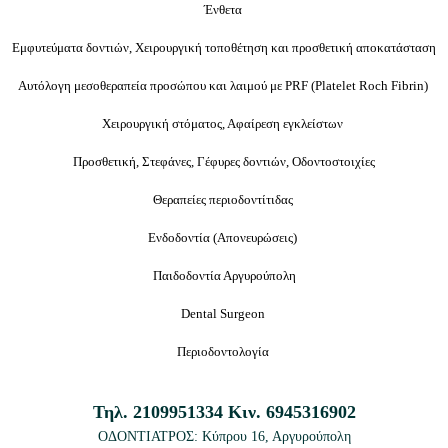
Ένθετα
Εμφυτεύματα δοντιών, Χειρουργική τοποθέτηση και προσθετική αποκατάσταση
Αυτόλογη μεσοθεραπεία προσώπου και λαιμού με PRF (Platelet Roch Fibrin)
Χειρουργική στόματος, Αφαίρεση εγκλείστων
Προσθετική, Στεφάνες, Γέφυρες δοντιών, Οδοντοστοιχίες
Θεραπείες περιοδοντίτιδας
Ενδοδοντία (
Απονευρώσεις
)
Παιδοδοντία Αργυρούπολη
Dental Surgeon
Περιοδοντολογία
Τηλ.
2109951334
Κιν.
6945316902
ΟΔΟΝΤΙΑΤΡΟΣ: Κύπρου 16
, Αργυρούπολη