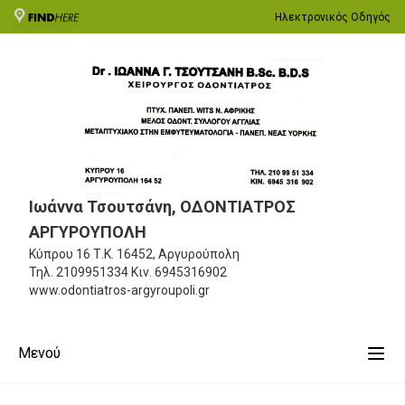
Ηλεκτρονικός Οδηγός
Ιωάννα Τσουτσάνη, ΟΔΟΝΤΙΑΤΡΟΣ
ΑΡΓΥΡΟΥΠΟΛΗ
Κύπρου 16
Τ.Κ. 16452, Αργυρούπολη
Τηλ.
2109951334
Κιν.
6945316902
www.odontiatros-argyroupoli.gr
Μενού