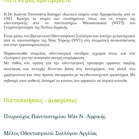
Γιατί να μας προτιμήσετε
Η
Dr
. Ιωάννα Τσουτσάνη διατηρεί ιδιωτικό ιατρείο στην Αργυρούπολη από το
1991. Κατέχει το πτυχίο των επιστημόνων όπως και το πτυχίο της
οδοντιατρικής από το πανεπιστήμιο
Witwatersrand
(
WITS
) του
Γιοχάνεσμπουργκ της Νοτίου Αφρικής.
Είναι μέλος του Βρετανικού Οδοντιατρικού Συλλόγου και κατέχει μεταπτυχιακό
από το πανεπιστήμιο της Νέας Υόρκης (
NYU
) στη στοματική αποκατάσταση
και στην εμφυτευματολογία.
Παρακολουθεί επιμελώς οδοντιατρικά συνέδρια εγχώρια όπως και στο
εξωτερικό για την αναγκαία συνεχή επιμόρφωση.
Με πάθος και αγάπη για την οδοντιατρική προσφέρει εργασίες υψηλής
ποιότητας και αντοχής δίνοντας βάση στη λεπτομέρεια, στα υλικά που
χρησιμοποιεί και στην άριστη συνεργασία με τα οδοντοτεχνικά εργαστήρια. Με
σεβασμό στον ασθενή, διατηρεί το κόστος των εργασιών σε λογικά επίπεδα.
Πιστοποιήσεις - Διακρίσεις
Πτυχιούχος Πανεπιστημίου Wits N. Αφρικής
Μέλος Οδοντιατρικού Συλλόγου Αγγλίας