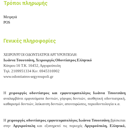
Τρόποι πληρωμής
Μετρητά
POS
Γενικές πληροφορίες
ΧΕΙΡΟΥΡΓΟΙ ΟΔΟΝΤΙΑΤΡΟΙ ΑΡΓΥΡΟΥΠΟΛΗ:
Ιωάννα Τσουτσάνη,
Χειρουργός Οδοντίατρος Ελληνικό
Κύπρου 16
Τ.Κ. 16452, Αργυρούπολη
Τηλ.
2109951334
Κιν.
6945316902
www.odontiatros-argyroupoli.gr
Η
χειρουργός οδοντίατρος και εμφυτευματολόγος Ιωάννα Τσουτσάνη
αναλαμβάνει ε
μφυτεύματα δοντιών, γ
έφυρες δοντιών, α
ισθητική οδοντιατρική,
κ
αθαρισμό δοντιών, λ
εύκανση δοντιών, α
πονευρώσεις, π
εριοδοντολογία κ.α.
Η
χειρουργός οδοντίατρος εμφυτευματολόγος Ιωάννα Τσουτσάνη
βρίσκεται
στην
Αργυρούπολη
και εξυπηρετεί τις περιοχές
Αργυρούπολη, Ελληνικό,