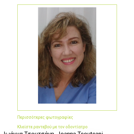
Περισσότερες φωτογραφίες
Κλείστε ραντεβού με τον οδοντίατρο
Ιωάννα Τσουτσάνη, Joanna Tsoutsani,