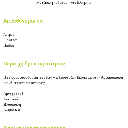
Με εύκολη πρόσβαση από Ελληνικό
Απευθύνομαι σε
Άνδρες
Γυναίκες
Παιδιά
Περιοχή δραστηριότητας
Η
χειρουργός οδοντίατρος Ιωάννα Τσουτσάνη
βρίσκεται στην
Αργυρούπολη
και εξυπηρετεί τις περιοχές:
Αργυρούπολη
Ελληνικό
Ηλιούπολη
Άλιμος κ.α.