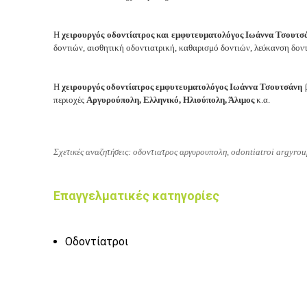
Η
χειρουργός οδοντίατρος και εμφυτευματολόγος Ιωάννα Τσουτσ
δοντιών, α
ισθητική οδοντιατρική, κ
αθαρισμό δοντιών, λ
εύκανση δοντ
Η
χειρουργός οδοντίατρος εμφυτευματολόγος Ιωάννα Τσουτσάνη
β
περιοχές
Αργυρούπολη, Ελληνικό, Ηλιούπολη, Άλιμος
κ.α.
Σχετικές αναζητήσεις: οδοντιατρος αργυρουπολη, odontiatroi argyrou
Επαγγελματικές κατηγορίες
Οδοντίατροι