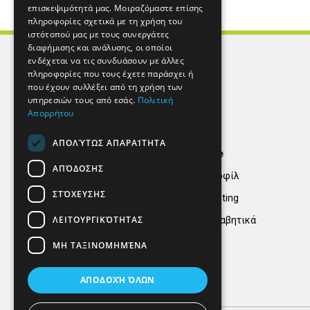
επισκεψιμότητά μας. Μοιραζόμαστε επίσης
πληροφορίες σχετικά με τη χρήση του
ιστότοπού μας με τους συνεργάτες
διαφήμισης και ανάλυσης, οι οποίοι
ενδέχεται να τις συνδυάσουν με άλλες
πληροφορίες που τους έχετε παράσχει ή
που έχουν συλλέξει από τη χρήση των
υπηρεσιών τους από εσάς.
Πολιτική
Απορρήτου
ΑΠΟΛΎΤΩΣ ΑΠΑΡΑΊΤΗΤΑ
Find Here
ΑΠΌΔΟΣΗΣ
Εταιρικό Προφίλ
ΣΤΌΧΕΥΣΗΣ
Digital marketing
ΛΕΙΤΟΥΡΓΙΚΌΤΗΤΑΣ
Κατηγορίες Αλφαβητικά
ΜΗ ΤΑΞΙΝΟΜΗΜΈΝΑ
ΑΠΟΔΟΧΉ ΌΛΩΝ