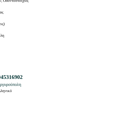
ν, Οδοντοστοιχίες
δας
ις
)
ολη
945316902
Αργυρούπολη
λληνικό