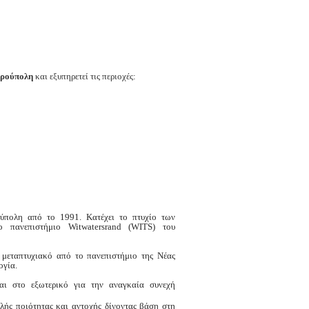
υρούπολη
και εξυπηρετεί τις περιοχές:
ούπολη από το 1991. Κατέχει το πτυχίο των
το πανεπιστήμιο
Witwatersrand
(
WITS
) του
 μεταπτυχιακό από το πανεπιστήμιο της Νέας
ογία.
αι στο εξωτερικό για την αναγκαία συνεχή
λής ποιότητας και αντοχής δίνοντας βάση στη