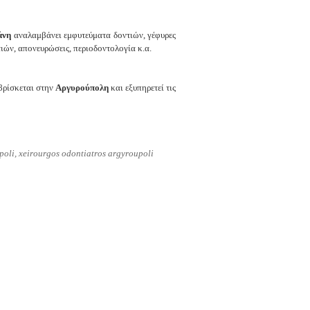
άνη
αναλαμβάνει ε
μφυτεύματα δοντιών, γ
έφυρες
ιών, α
πονευρώσεις, π
εριοδοντολογία κ.α.
ρίσκεται στην
Αργυρούπολη
και εξυπηρετεί τις
poli, xeirourgos odontiatros argyroupoli