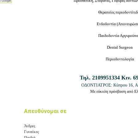
Προσθετική, Στεφάνες, Γέφυρες δοντιώ
Θεραπείες περιοδοντίτι
Ενδοδοντία (
Απονευρώσε
Παιδοδοντία Αργυρούπ
Dental Surgeon
Περιοδοντολογία
Τηλ.
2109951334
Κιν.
6
ΟΔΟΝΤΙΑΤΡΟΣ: Κύπρου 16
, 
Με εύκολη πρόσβαση από Ε
Απευθύνομαι σε
Άνδρες
Γυναίκες
Παιδιά