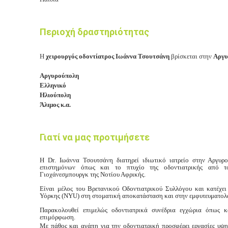
Περιοχή δραστηριότητας
Η
χειρουργός οδοντίατρος Ιωάννα Τσουτσάνη
βρίσκεται στην
Αργ
Αργυρούπολη
Ελληνικό
Ηλιούπολη
Άλιμος κ.α.
Γιατί να μας προτιμήσετε
Η
Dr
. Ιωάννα Τσουτσάνη διατηρεί ιδιωτικό ιατρείο στην Αργυρ
επιστημόνων όπως και το πτυχίο της οδοντιατρικής από 
Γιοχάνεσμπουργκ της Νοτίου Αφρικής.
Είναι μέλος του Βρετανικού Οδοντιατρικού Συλλόγου και κατέχει
Υόρκης (
NYU
) στη στοματική αποκατάσταση και στην εμφυτευματολ
Παρακολουθεί επιμελώς οδοντιατρικά συνέδρια εγχώρια όπως κ
επιμόρφωση.
Με πάθος και αγάπη για την οδοντιατρική προσφέρει εργασίες υψη