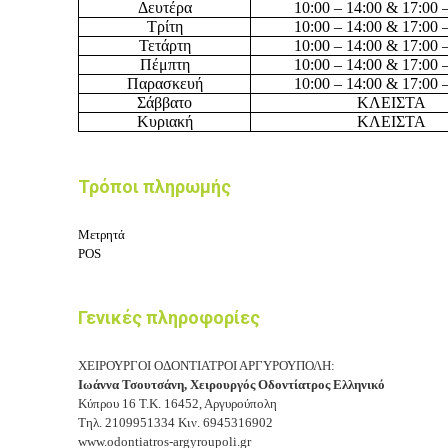
Δευτέρα
10
:
0
0 – 14:
0
0 & 17:00 
Τρίτη
10
:
0
0 – 14:
0
0 & 17:00 
Τετάρτη
10
:
0
0 – 14:
0
0 & 17:00 
Πέμπτη
10
:
0
0 – 14:
0
0 & 17:00 
Παρασκευή
10
:
0
0 – 14:
0
0 & 17:00 
Σάββατο
ΚΛΕΙΣΤΑ
Κυριακή
ΚΛΕΙΣΤΑ
Τρόποι πληρωμής
Μετρητά
POS
Γενικές πληροφορίες
ΧΕΙΡΟΥΡΓΟΙ ΟΔΟΝΤΙΑΤΡΟΙ ΑΡΓΥΡΟΥΠΟΛΗ:
Ιωάννα Τσουτσάνη,
Χειρουργός Οδοντίατρος Ελληνικό
Κύπρου 16
Τ.Κ. 16452, Αργυρούπολη
Τηλ.
2109951334
Κιν.
6945316902
www.odontiatros-argyroupoli.gr