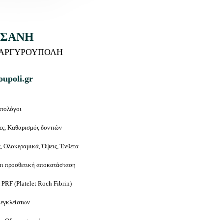
ΤΣΑΝΗ
 ΑΡΓΥΡΟΥΠΟΛΗ
oupoli.gr
ατολόγοι
ίες, Καθαρισμός δοντιών
ς, Ολοκεραμικά, Όψεις, Ένθετα
αι προσθετική αποκατάσταση
PRF (Platelet Roch Fibrin)
 εγκλείστων