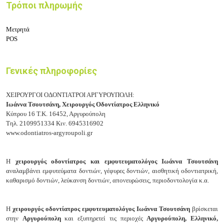
Τρόποι πληρωμής
Μετρητά
POS
Γενικές πληροφορίες
ΧΕΙΡΟΥΡΓΟΙ ΟΔΟΝΤΙΑΤΡΟΙ ΑΡΓΥΡΟΥΠΟΛΗ:
Ιωάννα Τσουτσάνη,
Χειρουργός Οδοντίατρος Ελληνικό
Κύπρου 16
Τ.Κ. 16452, Αργυρούπολη
Τηλ.
2109951334
Κιν.
6945316902
www.odontiatros-argyroupoli.gr
Η
χειρουργός οδοντίατρος και εμφυτευματολόγος Ιωάννα Τσουτσάνη
αναλαμβάνει ε
μφυτεύματα δοντιών, γ
έφυρες δοντιών, α
ισθητική οδοντιατρική,
κ
αθαρισμό δοντιών, λ
εύκανση δοντιών, α
πονευρώσεις, π
εριοδοντολογία κ.α.
Η
χειρουργός οδοντίατρος εμφυτευματολόγος Ιωάννα Τσουτσάνη
βρίσκεται
στην
Αργυρούπολη
και εξυπηρετεί τις περιοχές
Αργυρούπολη, Ελληνικό,