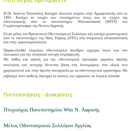
Γιατί να μας προτιμήσετε
Η
Dr
. Ιωάννα Τσουτσάνη διατηρεί ιδιωτικό ιατρείο στην Αργυρούπολη από το
1991. Κατέχει το πτυχίο των επιστημόνων όπως και το πτυχίο της
οδοντιατρικής από το πανεπιστήμιο
Witwatersrand
(
WITS
) του
Γιοχάνεσμπουργκ της Νοτίου Αφρικής.
Είναι μέλος του Βρετανικού Οδοντιατρικού Συλλόγου και κατέχει μεταπτυχιακό
από το πανεπιστήμιο της Νέας Υόρκης (
NYU
) στη στοματική αποκατάσταση
και στην εμφυτευματολογία.
Παρακολουθεί επιμελώς οδοντιατρικά συνέδρια εγχώρια όπως και στο
εξωτερικό για την αναγκαία συνεχή επιμόρφωση.
Με πάθος και αγάπη για την οδοντιατρική προσφέρει εργασίες υψηλής
ποιότητας και αντοχής δίνοντας βάση στη λεπτομέρεια, στα υλικά που
χρησιμοποιεί και στην άριστη συνεργασία με τα οδοντοτεχνικά εργαστήρια. Με
σεβασμό στον ασθενή, διατηρεί το κόστος των εργασιών σε λογικά επίπεδα.
Πιστοποιήσεις - Διακρίσεις
Πτυχιούχος Πανεπιστημίου Wits N. Αφρικής
Μέλος Οδοντιατρικού Συλλόγου Αγγλίας