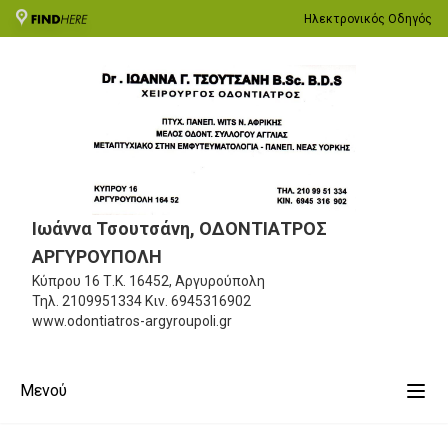
Ηλεκτρονικός Οδηγός
Ιωάννα Τσουτσάνη, ΟΔΟΝΤΙΑΤΡΟΣ
ΑΡΓΥΡΟΥΠΟΛΗ
Κύπρου 16
Τ.Κ. 16452, Αργυρούπολη
Τηλ.
2109951334
Κιν.
6945316902
www.odontiatros-argyroupoli.gr
Μενού