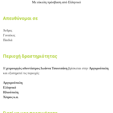
Με εύκολη πρόσβαση από Ελληνικό
Απευθύνομαι σε
Άνδρες
Γυναίκες
Παιδιά
Περιοχή δραστηριότητας
Η
χειρουργός οδοντίατρος Ιωάννα Τσουτσάνη
βρίσκεται στην
Αργυρούπολη
και εξυπηρετεί τις περιοχές:
Αργυρούπολη
Ελληνικό
Ηλιούπολη
Άλιμος κ.α.