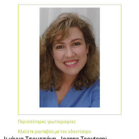
Περισσότερες φωτογραφίες
Κλείστε ραντεβού με τον οδοντίατρο
Ιωάννα Τσουτσάνη, Joanna Tsoutsani,