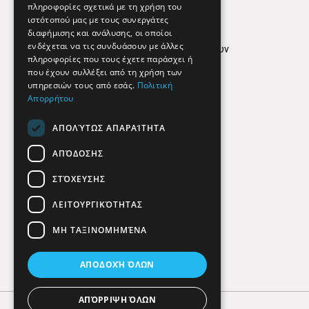
Απόρρητο
πληροφορίες σχετικά με τη χρήση του
ιστότοπού μας με τους συνεργάτες
Όροι Χρήσης
διαφήμισης και ανάλυσης, οι οποίοι
ενδέχεται να τις συνδυάσουν με άλλες
Πολιτική προστασίας δεδομένων
πληροφορίες που τους έχετε παράσχει ή
Findhere
που έχουν συλλέξει από τη χρήση των
υπηρεσιών τους από εσάς.
Πολιτική
Απορρήτου
Social Media
ΑΠΟΛΎΤΩΣ ΑΠΑΡΑΊΤΗΤΑ
ΑΠΌΔΟΣΗΣ
ΣΤΌΧΕΥΣΗΣ
ΛΕΙΤΟΥΡΓΙΚΌΤΗΤΑΣ
ΜΗ ΤΑΞΙΝΟΜΗΜΈΝΑ
ΑΠΟΔΟΧΉ ΌΛΩΝ
ΑΠΌΡΡΙΨΗ ΌΛΩΝ