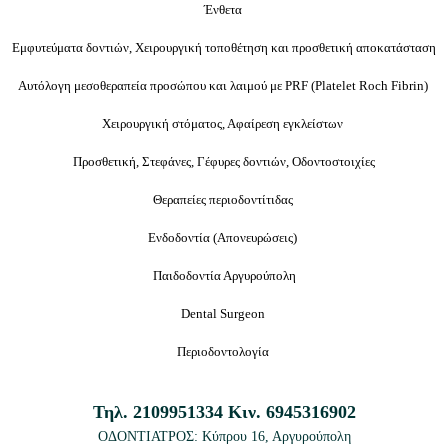
Ένθετα
Εμφυτεύματα δοντιών, Χειρουργική τοποθέτηση και προσθετική αποκατάσταση
Αυτόλογη μεσοθεραπεία προσώπου και λαιμού με PRF (Platelet Roch Fibrin)
Χειρουργική στόματος, Αφαίρεση εγκλείστων
Προσθετική, Στεφάνες, Γέφυρες δοντιών, Οδοντοστοιχίες
Θεραπείες περιοδοντίτιδας
Ενδοδοντία (
Απονευρώσεις
)
Παιδοδοντία Αργυρούπολη
Dental Surgeon
Περιοδοντολογία
Τηλ.
2109951334
Κιν.
6945316902
ΟΔΟΝΤΙΑΤΡΟΣ: Κύπρου 16
, Αργυρούπολη