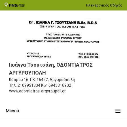
Ηλεκτρονικός Οδηγός
Ιωάννα Τσουτσάνη, ΟΔΟΝΤΙΑΤΡΟΣ
ΑΡΓΥΡΟΥΠΟΛΗ
Κύπρου 16
Τ.Κ. 16452, Αργυρούπολη
Τηλ.
2109951334
Κιν.
6945316902
www.odontiatros-argyroupoli.gr
Μενού