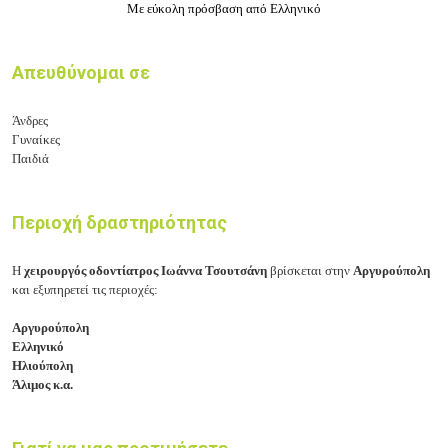
Με εύκολη πρόσβαση από Ελληνικό
Απευθύνομαι σε
Άνδρες
Γυναίκες
Παιδιά
Περιοχή δραστηριότητας
Η
χειρουργός οδοντίατρος Ιωάννα Τσουτσάνη
βρίσκεται στην
Αργυρούπολη
και εξυπηρετεί τις περιοχές:
Αργυρούπολη
Ελληνικό
Ηλιούπολη
Άλιμος κ.α.