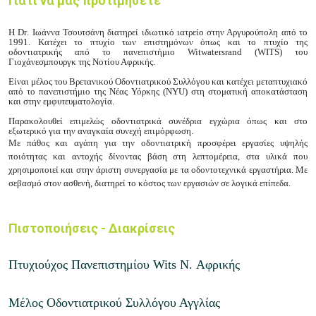
Γιατί να μας προτιμήσετε
Η
Dr
. Ιωάννα Τσουτσάνη διατηρεί ιδιωτικό ιατρείο στην Αργυρούπολη από το
1991. Κατέχει το πτυχίο των επιστημόνων όπως και το πτυχίο της
οδοντιατρικής από το πανεπιστήμιο
Witwatersrand
(
WITS
) του
Γιοχάνεσμπουργκ της Νοτίου Αφρικής.
Είναι μέλος του Βρετανικού Οδοντιατρικού Συλλόγου και κατέχει μεταπτυχιακό
από το πανεπιστήμιο της Νέας Υόρκης (
NYU
) στη στοματική αποκατάσταση
και στην εμφυτευματολογία.
Παρακολουθεί επιμελώς οδοντιατρικά συνέδρια εγχώρια όπως και στο
εξωτερικό για την αναγκαία συνεχή επιμόρφωση.
Με πάθος και αγάπη για την οδοντιατρική προσφέρει εργασίες υψηλής
ποιότητας και αντοχής δίνοντας βάση στη λεπτομέρεια, στα υλικά που
χρησιμοποιεί και στην άριστη συνεργασία με τα οδοντοτεχνικά εργαστήρια. Με
σεβασμό στον ασθενή, διατηρεί το κόστος των εργασιών σε λογικά επίπεδα.
Πιστοποιήσεις - Διακρίσεις
Πτυχιούχος Πανεπιστημίου Wits N. Αφρικής
Μέλος Οδοντιατρικού Συλλόγου Αγγλίας