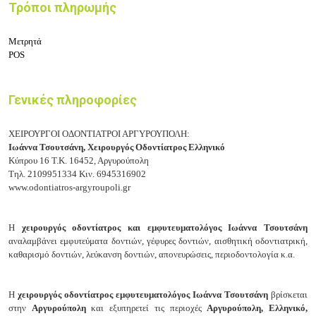
Τρόποι πληρωμής
Μετρητά
POS
Γενικές πληροφορίες
ΧΕΙΡΟΥΡΓΟΙ ΟΔΟΝΤΙΑΤΡΟΙ ΑΡΓΥΡΟΥΠΟΛΗ:
Ιωάννα Τσουτσάνη,
Χειρουργός Οδοντίατρος Ελληνικό
Κύπρου 16
Τ.Κ. 16452, Αργυρούπολη
Τηλ.
2109951334
Κιν.
6945316902
www.odontiatros-argyroupoli.gr
Η
χειρουργός οδοντίατρος και εμφυτευματολόγος Ιωάννα Τσουτσάνη
αναλαμβάνει ε
μφυτεύματα δοντιών, γ
έφυρες δοντιών, α
ισθητική οδοντιατρική,
κ
αθαρισμό δοντιών, λ
εύκανση δοντιών, α
πονευρώσεις, π
εριοδοντολογία κ.α.
Η
χειρουργός οδοντίατρος εμφυτευματολόγος Ιωάννα Τσουτσάνη
βρίσκεται
στην
Αργυρούπολη
και εξυπηρετεί τις περιοχές
Αργυρούπολη, Ελληνικό,