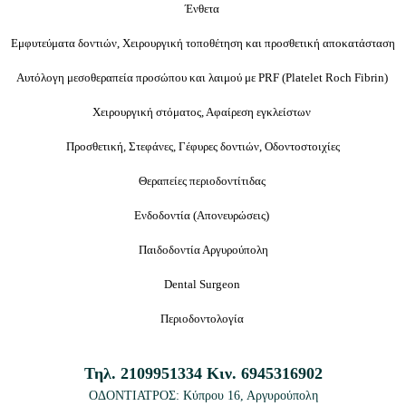
Ένθετα
Εμφυτεύματα δοντιών, Χειρουργική τοποθέτηση και προσθετική αποκατάσταση
Αυτόλογη μεσοθεραπεία προσώπου και λαιμού με PRF (Platelet Roch Fibrin)
Χειρουργική στόματος, Αφαίρεση εγκλείστων
Προσθετική, Στεφάνες, Γέφυρες δοντιών, Οδοντοστοιχίες
Θεραπείες περιοδοντίτιδας
Ενδοδοντία (
Απονευρώσεις
)
Παιδοδοντία Αργυρούπολη
Dental Surgeon
Περιοδοντολογία
Τηλ.
2109951334
Κιν.
6945316902
ΟΔΟΝΤΙΑΤΡΟΣ: Κύπρου 16
, Αργυρούπολη