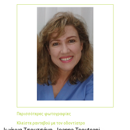
Περισσότερες φωτογραφίες
Κλείστε ραντεβού με τον οδοντίατρο
Ιωάννα Τσουτσάνη, Joanna Tsoutsani,