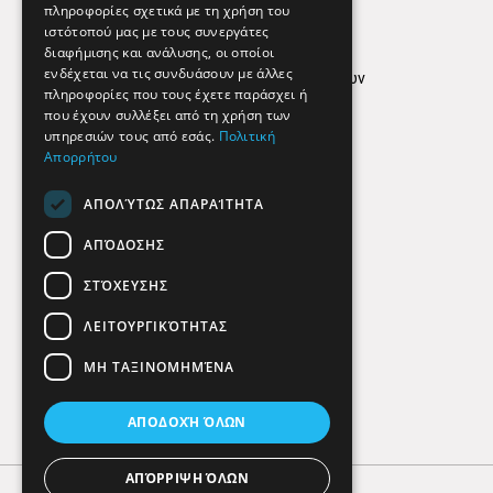
Απόρρητο
πληροφορίες σχετικά με τη χρήση του
ιστότοπού μας με τους συνεργάτες
Όροι Χρήσης
διαφήμισης και ανάλυσης, οι οποίοι
ενδέχεται να τις συνδυάσουν με άλλες
Πολιτική προστασίας δεδομένων
πληροφορίες που τους έχετε παράσχει ή
Findhere
που έχουν συλλέξει από τη χρήση των
υπηρεσιών τους από εσάς.
Πολιτική
Απορρήτου
Social Media
ΑΠΟΛΎΤΩΣ ΑΠΑΡΑΊΤΗΤΑ
ΑΠΌΔΟΣΗΣ
ΣΤΌΧΕΥΣΗΣ
ΛΕΙΤΟΥΡΓΙΚΌΤΗΤΑΣ
ΜΗ ΤΑΞΙΝΟΜΗΜΈΝΑ
ΑΠΟΔΟΧΉ ΌΛΩΝ
ΑΠΌΡΡΙΨΗ ΌΛΩΝ