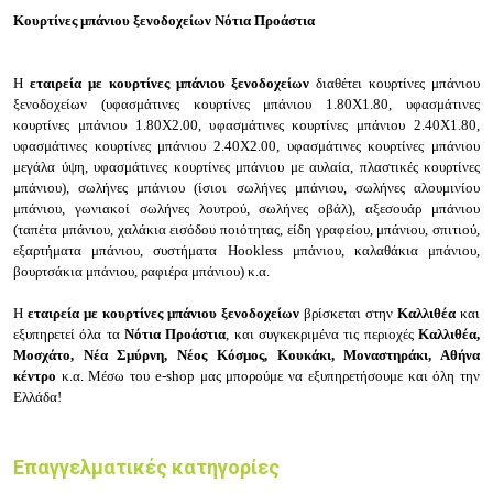
Κουρτίνες μπάνιου ξενοδοχείων Νότια Προάστια
Η
εταιρεία με κουρτίνες μπάνιου ξενοδοχείων
διαθέτει κ
ουρτίνες μπάνιου
ξενοδοχείων (υ
φασμάτινες κουρτίνες μπάνιου 1.80Χ1.80, υ
φασμάτινες
κουρτίνες μπάνιου 1.80Χ2.00, υ
φασμάτινες κουρτίνες μπάνιου 2.40Χ1.80,
υ
φασμάτινες κουρτίνες μπάνιου 2.40Χ2.00, υ
φασμάτινες κουρτίνες μπάνιου
μεγάλα ύψη, υ
φασμάτινες κουρτίνες μπάνιου με αυλαία, π
λαστικές κουρτίνες
μπάνιου), σ
ωλήνες μπάνιου (ί
σιοι σωλήνες μπάνιου, σ
ωλήνες αλουμινίου
μπάνιου, γ
ωνιακοί σωλήνες λουτρού, σ
ωλήνες οβάλ), α
ξεσουάρ μπάνιου
(τ
απέτα μπάνιου, χ
αλάκια εισόδου ποιότητας, ε
ίδη γραφείου, μπάνιου, σπιτιού,
ε
ξαρτήματα μπάνιου, σ
υστήματα Hookless μπάνιου, κ
αλαθάκια μπάνιου,
β
ουρτσάκια μπάνιου, ρ
αφιέρα μπάνιου) κ.α.
Η
εταιρεία με κουρτίνες μπάνιου ξενοδοχείων
βρίσκεται στην
Καλλιθέα
και
εξυπηρετεί όλα τα
Νότια Προάστια
, και συγκεκριμένα τις περιοχές
Καλλιθέα,
Μοσχάτο, Νέα Σμύρνη, Νέος Κόσμος, Κουκάκι, Μοναστηράκι, Αθήνα
κέντρο
κ.α. Μέσω του e-shop μας μπορούμε να εξυπηρετήσουμε και όλη την
Ελλάδα!
Επαγγελματικές κατηγορίες