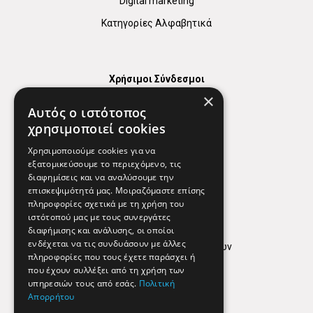
Digital marketing
Κατηγορίες Αλφαβητικά
Χρήσιμοι Σύνδεσμοι
×
Χάρτης
Αυτός ο ιστότοπος
Χρήσιμα Τηλέφωνα
χρησιμοποιεί cookies
Εφημερεύοντα Φαρμακεία
Χρησιμοποιούμε cookies για να
εξατομικεύσουμε το περιεχόμενο, τις
διαφημίσεις και να αναλύσουμε την
επισκεψιμότητά μας. Μοιραζόμαστε επίσης
Απόρρητο
πληροφορίες σχετικά με τη χρήση του
ιστότοπού μας με τους συνεργάτες
Όροι Χρήσης
διαφήμισης και ανάλυσης, οι οποίοι
ενδέχεται να τις συνδυάσουν με άλλες
Πολιτική προστασίας δεδομένων
πληροφορίες που τους έχετε παράσχει ή
Findhere
που έχουν συλλέξει από τη χρήση των
υπηρεσιών τους από εσάς.
Πολιτική
Απορρήτου