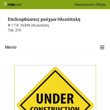
Ηλεκτρονικός Οδηγός
Επιδιορθώσεις ρούχων Ηλιούπολη
Α 1
Τ.Κ. 16344, Ηλιούπολη
Τηλ.
210
Μενού