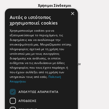
Χρήσιμοι Σύνδεσμοι
×
Χάρτης
Αυτός ο ιστότοπος
Χρήσιμα Τηλέφωνα
χρησιμοποιεί cookies
Εφημερεύοντα Φαρμακεία
Χρησιμοποιούμε cookies για να
εξατομικεύσουμε το περιεχόμενο, τις
διαφημίσεις και να αναλύσουμε την
επισκεψιμότητά μας. Μοιραζόμαστε επίσης
Απόρρητο
πληροφορίες σχετικά με τη χρήση του
ιστότοπού μας με τους συνεργάτες
Όροι Χρήσης
διαφήμισης και ανάλυσης, οι οποίοι
ενδέχεται να τις συνδυάσουν με άλλες
Πολιτική προστασίας δεδομένων
πληροφορίες που τους έχετε παράσχει ή
Findhere
που έχουν συλλέξει από τη χρήση των
υπηρεσιών τους από εσάς.
Πολιτική
Απορρήτου
Social Media
ΑΠΟΛΎΤΩΣ ΑΠΑΡΑΊΤΗΤΑ
ΑΠΌΔΟΣΗΣ