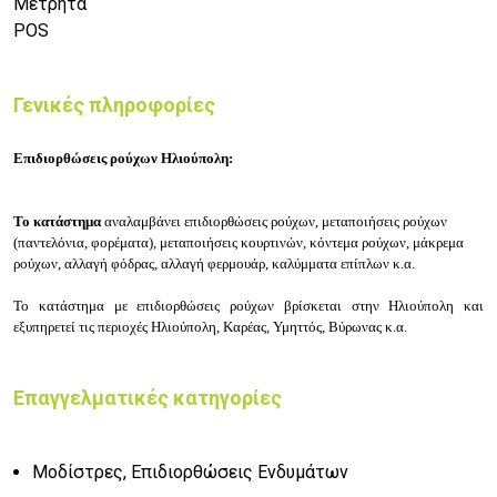
Μετρητά
POS
Γενικές πληροφορίες
Επιδιορθώσεις ρούχων Ηλιούπολη:
Το κατάστημα
αναλαμβάνει επιδιορθώσεις ρούχων, μ
εταποιήσεις ρούχων
(παντελόνια, φορέματα), μ
εταποιήσεις κουρτινών, κ
όντεμα ρούχων, μ
άκρεμα
ρούχων, α
λλαγή φόδρας, α
λλαγή φερμουάρ, κ
αλύμματα επίπλων κ.α.
Το κατάστημα
με επιδιορθώσεις ρούχων
βρίσκεται στην
Ηλιούπολη
και
εξυπηρετεί τις περιοχές
Ηλιούπολη, Καρέας, Υμηττός, Βύρωνας
κ.α.
Επαγγελματικές κατηγορίες
Μοδίστρες, Επιδιορθώσεις Ενδυμάτων