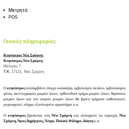
Μετρητά
POS
Γενικές πληροφορίες
Κτηνίατροι Νέα Σμύρνη:
Κτηνίατρος Νέα Σμύρνη
Μέλητος 7
Τ.Κ.
17121, Νέα Σμύρνη
Ο
κτηνίατρος
αναλαμβάνει έ
λεγχο καλααζαρ, ε
μβολισμός σκύλου, ε
μβολιασμός
γάτας, α
κτινογραφίες μικρών ζώων, ο
ρθοπεδικό τμήμα μικρών ζώων, θ
εραπείες
μικρών ζώων και στο ιατρείο μικρών ζώων θα βρείτε τ
μήματα π
αθολογικό,
χ
ειρουργικό, π
λήρες εξοπλισμένο εργαστήριο κ.α.
Ο
κτηνίατρος
βρίσκεται στη
Νέα Σμύρνη
και εξυπηρετεί τις περιοχές
Νέα
Σμύρνη, Άγιος Δημήτριος, Άλιμο, Παλαιό Φάληρο, Δάφνη
κ.α.