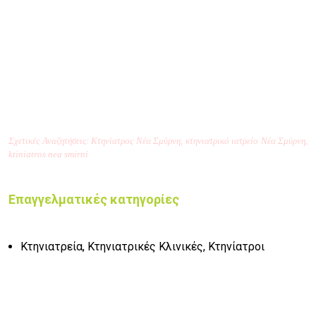
Σχετικές Αναζητήσεις: Κτηνίατρος Νέα Σμύρνη, κτηνιατρικό ιατρείο Νέα Σμύρνη,
ktiniatros nea smirni
Επαγγελματικές κατηγορίες
Κτηνιατρεία, Κτηνιατρικές Κλινικές, Κτηνίατροι