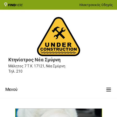
Ηλεκτρονικός Οδηγός
Κτηνίατρος Νέα Σμύρνη
Μέλητος 7
Τ.Κ. 17121, Νέα Σμύρνη
Τηλ.
210
Μενού