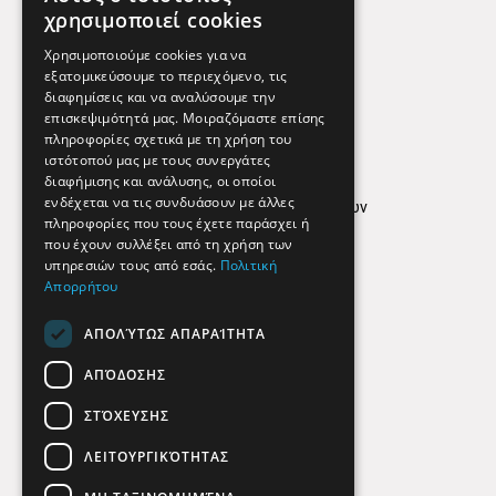
Χρήσιμα Τηλέφωνα
χρησιμοποιεί cookies
Εφημερεύοντα Φαρμακεία
Χρησιμοποιούμε cookies για να
εξατομικεύσουμε το περιεχόμενο, τις
διαφημίσεις και να αναλύσουμε την
επισκεψιμότητά μας. Μοιραζόμαστε επίσης
Απόρρητο
πληροφορίες σχετικά με τη χρήση του
ιστότοπού μας με τους συνεργάτες
Όροι Χρήσης
διαφήμισης και ανάλυσης, οι οποίοι
ενδέχεται να τις συνδυάσουν με άλλες
Πολιτική προστασίας δεδομένων
πληροφορίες που τους έχετε παράσχει ή
Findhere
που έχουν συλλέξει από τη χρήση των
υπηρεσιών τους από εσάς.
Πολιτική
Απορρήτου
Social Media
ΑΠΟΛΎΤΩΣ ΑΠΑΡΑΊΤΗΤΑ
ΑΠΌΔΟΣΗΣ
ΣΤΌΧΕΥΣΗΣ
ΛΕΙΤΟΥΡΓΙΚΌΤΗΤΑΣ